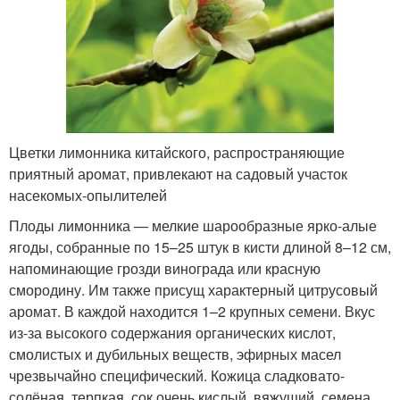
Цветки лимонника китайского, распространяющие
приятный аромат, привлекают на садовый участок
насекомых-опылителей
Плоды лимонника — мелкие шарообразные ярко-алые
ягоды, собранные по 15–25 штук в кисти длиной 8–12 см,
напоминающие грозди винограда или красную
смородину. Им также присущ характерный цитрусовый
аромат. В каждой находится 1–2 крупных семени. Вкус
из-за высокого содержания органических кислот,
смолистых и дубильных веществ, эфирных масел
чрезвычайно специфический. Кожица сладковато-
солёная, терпкая, сок очень кислый, вяжущий, семена