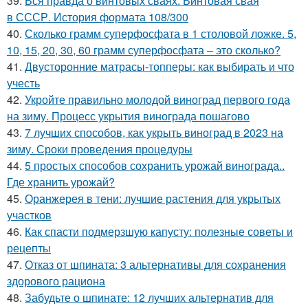
39.
Вся правда о винтовых сваях. Винтовая свая
в СССР. История формата 108/300
40.
Сколько грамм суперфосфата в 1 столовой ложке. 5,
10, 15, 20, 30, 60 грамм суперфосфата – это сколько?
41.
Двусторонние матрасы-топперы: как выбирать и что
учесть
42.
Укройте правильно молодой виноград первого года
на зиму. Процесс укрытия винограда пошагово
43.
7 лучших способов, как укрыть виноград в 2023 на
зиму. Сроки проведения процедуры
44.
5 простых способов сохранить урожай винограда..
Где хранить урожай?
45.
Оранжерея в тени: лучшие растения для укрытых
участков
46.
Как спасти подмерзшую капусту: полезные советы и
рецепты
47.
Отказ от шпината: 3 альтернативы для сохранения
здорового рациона
48.
Забудьте о шпинате: 12 лучших альтернатив для