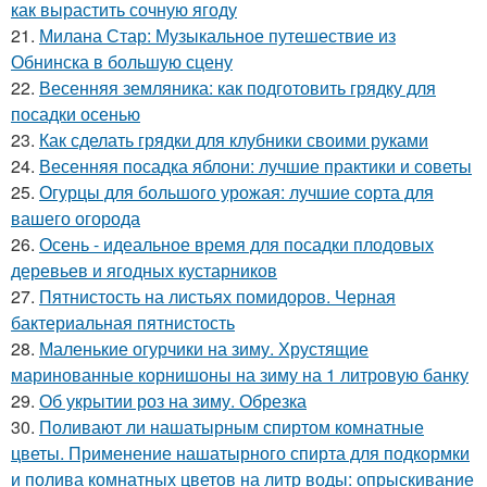
как вырастить сочную ягоду
21.
Милана Стар: Музыкальное путешествие из
Обнинска в большую сцену
22.
Весенняя земляника: как подготовить грядку для
посадки осенью
23.
Как сделать грядки для клубники своими руками
24.
Весенняя посадка яблони: лучшие практики и советы
25.
Огурцы для большого урожая: лучшие сорта для
вашего огорода
26.
Осень - идеальное время для посадки плодовых
деревьев и ягодных кустарников
27.
Пятнистость на листьях помидоров. Черная
бактериальная пятнистость
28.
Маленькие огурчики на зиму. Хрустящие
маринованные корнишоны на зиму на 1 литровую банку
29.
Об укрытии роз на зиму. Обрезка
30.
Поливают ли нашатырным спиртом комнатные
цветы. Применение нашатырного спирта для подкормки
и полива комнатных цветов на литр воды: опрыскивание