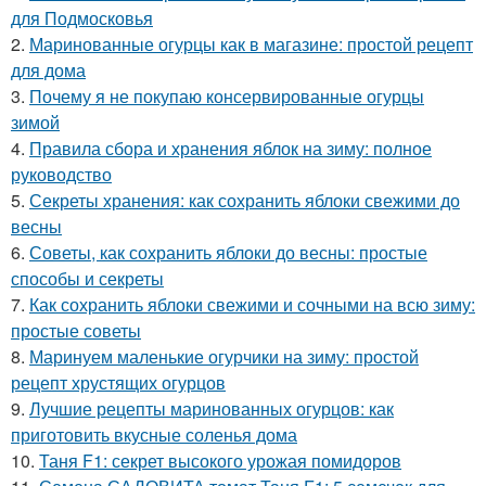
для Подмосковья
2.
Маринованные огурцы как в магазине: простой рецепт
для дома
3.
Почему я не покупаю консервированные огурцы
зимой
4.
Правила сбора и хранения яблок на зиму: полное
руководство
5.
Секреты хранения: как сохранить яблоки свежими до
весны
6.
Советы, как сохранить яблоки до весны: простые
способы и секреты
7.
Как сохранить яблоки свежими и сочными на всю зиму:
простые советы
8.
Маринуем маленькие огурчики на зиму: простой
рецепт хрустящих огурцов
9.
Лучшие рецепты маринованных огурцов: как
приготовить вкусные соленья дома
10.
Таня F1: секрет высокого урожая помидоров