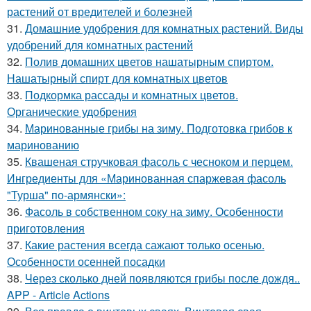
растений от вредителей и болезней
31.
Домашние удобрения для комнатных растений. Виды
удобрений для комнатных растений
32.
Полив домашних цветов нашатырным спиртом.
Нашатырный спирт для комнатных цветов
33.
Подкормка рассады и комнатных цветов.
Органические удобрения
34.
Маринованные грибы на зиму. Подготовка грибов к
маринованию
35.
Квашеная стручковая фасоль с чесноком и перцем.
Ингредиенты для «Маринованная спаржевая фасоль
"Турша" по-армянски»:
36.
Фасоль в собственном соку на зиму. Особенности
приготовления
37.
Какие растения всегда сажают только осенью.
Особенности осенней посадки
38.
Через сколько дней появляются грибы после дождя..
APP - Article Actions