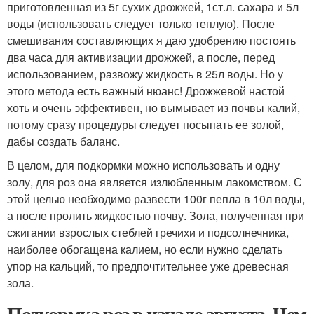
приготовленная из 5г сухих дрожжей, 1ст.л. сахара и 5л
воды (использовать следует только теплую). После
смешивания составляющих я даю удобрению постоять
два часа для активизации дрожжей, а после, перед
использованием, развожу жидкость в 25л воды. Но у
этого метода есть важный нюанс! Дрожжевой настой
хоть и очень эффективен, но вымывает из почвы калий,
потому сразу процедуры следует посыпать ее золой,
дабы создать баланс.
В целом, для подкормки можно использовать и одну
золу, для роз она является излюбленным лакомством. С
этой целью необходимо развести 100г пепла в 10л воды,
а после пролить жидкостью почву. Зола, полученная при
сжигании взрослых стеблей гречихи и подсолнечника,
наиболее обогащена калием, но если нужно сделать
упор на кальций, то предпочтительнее уже древесная
зола.
Подкормка роз в начале августа. Чем