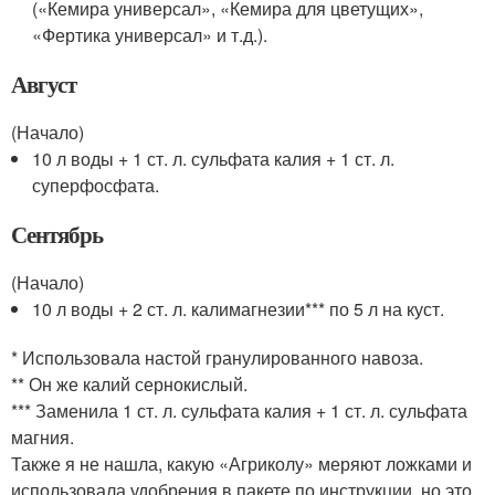
(«Кемира универсал», «Кемира для цветущих»,
«Фертика универсал» и т.д.).
Август
(Начало)
10 л воды + 1 ст. л. сульфата калия + 1 ст. л.
суперфосфата.
Сентябрь
(Начало)
10 л воды + 2 ст. л. калимагнезии*** по 5 л на куст.
* Использовала настой гранулированного навоза.
** Он же калий сернокислый.
*** Заменила 1 ст. л. сульфата калия + 1 ст. л. сульфата
магния.
Также я не нашла, какую «Агриколу» меряют ложками и
использовала удобрения в пакете по инструкции, но это