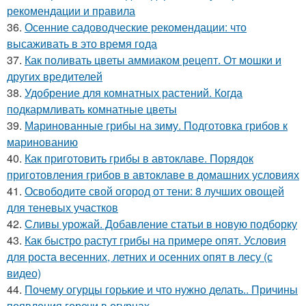
рекомендации и правила
36.
Осенние садоводческие рекомендации: что
высаживать в это время года
37.
Как поливать цветы аммиаком рецепт. От мошки и
других вредителей
38.
Удобрение для комнатных растений. Когда
подкармливать комнатные цветы
39.
Маринованные грибы на зиму. Подготовка грибов к
маринованию
40.
Как приготовить грибы в автоклаве. Порядок
приготовления грибов в автоклаве в домашних условиях
41.
Освободите свой огород от тени: 8 лучших овощей
для теневых участков
42.
Сливы урожай. Добавление статьи в новую подборку
43.
Как быстро растут грибы на примере опят. Условия
для роста весенних, летних и осенних опят в лесу (с
видео)
44.
Почему огурцы горькие и что нужно делать.. Причины
появления горечи в огурцах