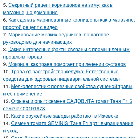
5.
Секретный рецепт корнишонов на зиму: как в
магазине, но домашние
6.
Как сделать маринованные корнишоны как в магазине:
простой рецепт с видео
7.
Маринование мелких огурчиков: пошаговое
руководство для начинающих
8.
Какие интересные факты связаны с промышленным
прошлым города
9.
Мокрица: как трава помогает при лечении суставов
10.
Трава от расстройства желудка: Естественные
средства для здоровья пищеварительной системы
11.
Мелколепестник: полезные свойства сушёной травы
и её применение
12.
Отзывы и опыт: семена САДОВИТА томат Таня F1 5
семечек 00191978
13.
Какие оружейные заводы работают в Ижевске
14.
Семена томата SEMINIS 'Таня F1 арт': выращивание
и уход
15.
Самый главный секрет хризантемы мультифлора: что