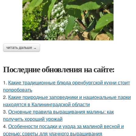
читать дальше →
Последние обновления на сайте:
1.
Какие традиционные блюда оренбургской кухни стоит
попробовать
2.
Какие природные заповедники и национальные парки
находятся в Калининградской области
3.
Основные правила выращивания малины: как
получить хороший урожай
4.
Особенности посадки и ухода за малиной весной и
осенью: советы для удачного выращивания