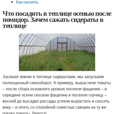
Как посеять
Что посадить в теплице осенью после
помидор. Зачем сажать сидераты в
теплице
Засевая землю в теплице сидератами, мы запускаем
полноценный севооборот. К примеру, вырастили томаты
– после сбора основного урожая посеяли фацелию – в
середине осени скосили фацелию и посеяли горчицу –
весной до высадки рассады успели вырастить и скосить
вику – и опять со спокойной совестью сажаем на ту же
грядку томаты. Лепота!