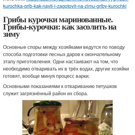
kurochka-grib-kak-nayti-i-zagotovit-na-zimu-griby-kurochki
Грибы курочки маринованные.
Грибы-курочки: как засолить на
зиму
Основные споры между хозяйками ведутся по поводу
способа подготовки лесных даров к окончательному
этапу приготовления. Одни настаивают на том, что
необходимо отваривать их в трёх водах, другие хозяйки
готовят, вообще минуя процесс варки.
Основными показаниями к отвариванию петушков
служит загрязнённый район их сбора.