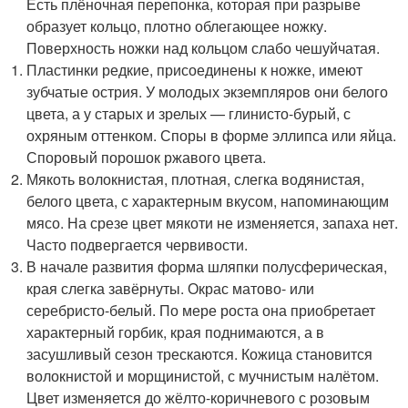
Есть плёночная перепонка, которая при разрыве
образует кольцо, плотно облегающее ножку.
Поверхность ножки над кольцом слабо чешуйчатая.
Пластинки редкие, присоединены к ножке, имеют
зубчатые острия. У молодых экземпляров они белого
цвета, а у старых и зрелых — глинисто-бурый, с
охряным оттенком. Споры в форме эллипса или яйца.
Споровый порошок ржавого цвета.
Мякоть волокнистая, плотная, слегка водянистая,
белого цвета, с характерным вкусом, напоминающим
мясо. На срезе цвет мякоти не изменяется, запаха нет.
Часто подвергается червивости.
В начале развития форма шляпки полусферическая,
края слегка завёрнуты. Окрас матово- или
серебристо-белый. По мере роста она приобретает
характерный горбик, края поднимаются, а в
засушливый сезон трескаются. Кожица становится
волокнистой и морщинистой, с мучнистым налётом.
Цвет изменяется до жёлто-коричневого с розовым