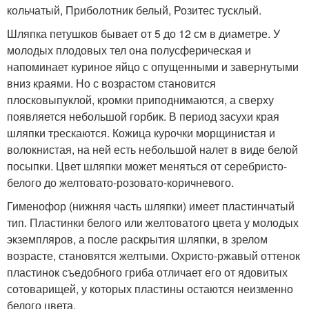
кольчатый, Приболотник белый, Розитес тусклый.
Шляпка петушков бывает от 5 до 12 см в диаметре. У
молодых плодовых тел она полусферическая и
напоминает куриное яйцо с опущенными и завернутыми
вниз краями. Но с возрастом становится
плосковыпуклой, кромки приподнимаются, а сверху
появляется небольшой горбик. В период засухи края
шляпки трескаются. Кожица курочки морщинистая и
волокнистая, на ней есть небольшой налет в виде белой
посыпки. Цвет шляпки может меняться от серебристо-
белого до желтовато-розовато-коричневого.
Гименофор (нижняя часть шляпки) имеет пластинчатый
тип. Пластинки белого или желтоватого цвета у молодых
экземпляров, а после раскрытия шляпки, в зрелом
возрасте, становятся желтыми. Охристо-ржавый оттенок
пластинок съедобного гриба отличает его от ядовитых
сотоварищей, у которых пластины остаются неизменно
белого цвета.