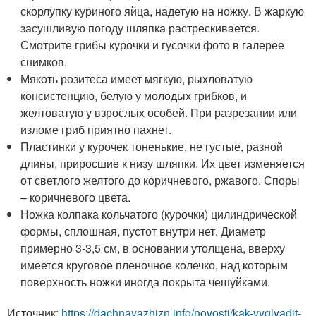
скорлупку куриного яйца, надетую на ножку. В жаркую
засушливую погоду шляпка растрескивается.
Смотрите грибы курочки и гусочки фото в галерее
снимков.
Мякоть розитеса имеет мягкую, рыхловатую
консистенцию, белую у молодых грибков, и
желтоватую у взрослых особей. При разрезании или
изломе гриб приятно пахнет.
Пластинки у курочек тоненькие, не густые, разной
длины, приросшие к низу шляпки. Их цвет изменяется
от светлого желтого до коричневого, ржавого. Споры
– коричневого цвета.
Ножка колпака кольчатого (курочки) цилиндрической
формы, сплошная, пустот внутри нет. Диаметр
примерно 3-3,5 см, в основании утолщена, вверху
имеется круговое пленочное колечко, над которым
поверхность ножки иногда покрыта чешуйками.
Источник:
https://dachnayazhizn.info/novosti/kak-vyglyadit-