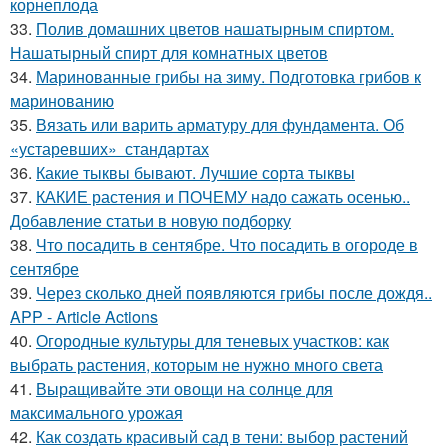
корнеплода
33.
Полив домашних цветов нашатырным спиртом.
Нашатырный спирт для комнатных цветов
34.
Маринованные грибы на зиму. Подготовка грибов к
маринованию
35.
Вязать или варить арматуру для фундамента. Об
«устаревших» стандартах
36.
Какие тыквы бывают. Лучшие сорта тыквы
37.
КАКИЕ растения и ПОЧЕМУ надо сажать осенью..
Добавление статьи в новую подборку
38.
Что посадить в сентябре. Что посадить в огороде в
сентябре
39.
Через сколько дней появляются грибы после дождя..
APP - Article Actions
40.
Огородные культуры для теневых участков: как
выбрать растения, которым не нужно много света
41.
Выращивайте эти овощи на солнце для
максимального урожая
42.
Как создать красивый сад в тени: выбор растений