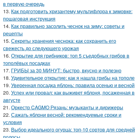
в первую очередь
13.
Как подготовить хризантему мультифлора к зимовке:
пошаговая инструкция
14.
Как правильно засолить чеснок на зиму: советы и
рецепты
15.
Секреты хранения чеснока: как сохранить его
свежесть до следующего урожая
16.
Открытие для грибников: топ 5 съедобных грибов в
тополёвых посадках
17.
ГРИБЫ за 30 МИНУТ: быстро, вкусно и полезно
18.
Удивительное открытие: как я нашла грибы на тополе
19.
Уверенная посадка яблонь: правила осенью и весной
20.
Успех или провал: как выживет яблоня, посаженная в
августе
21.
Оркестр CAGMO Рязань: музыканты и дирижеры
22.
Сажать яблони весной: рекомендуемые сроки и
условия
23.
Выбор идеального огурца: топ-10 сортов для средней
полосы