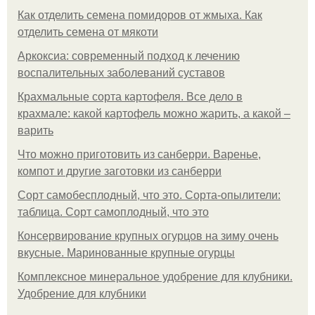
Как отделить семена помидоров от жмыха. Как
отделить семена от мякоти
Аркоксиа: современный подход к лечению
воспалительных заболеваний суставов
Крахмальные сорта картофеля. Все дело в
крахмале: какой картофель можно жарить, а какой –
варить
Что можно приготовить из санберри. Варенье,
компот и другие заготовки из санберри
Сорт самобесплодный, что это. Сорта-опылители:
таблица. Сорт самоплодный, что это
Консервирование крупных огурцов на зиму очень
вкусные. Маринованные крупные огурцы
Комплексное минеральное удобрение для клубники.
Удобрение для клубники