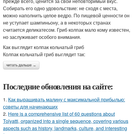
прежде всего, ценится за свой неповторимый вкус.
Собирать его одно удовольствие: не сходя с места,
можно наполнить целое ведро. По пищевой ценности он
не уступает шампиньону, а в некоторых странах
считается деликатесом. Гриб колпак мало кому известен,
но заслуживает особого внимания.
Как выглядит колпак кольчатый гриб
Колпак кольчатый гриб выглядит так:
читать дальше →
Последние обновления на сайте:
1.
Как выращивать малину с максимальной прибылью:
советы для начинающих
2.
Here is a comprehensive list of 60 questions about
Tolyatti, organized into a single sequence, covering various
aspects such as history, landmarks, culture, and interesting