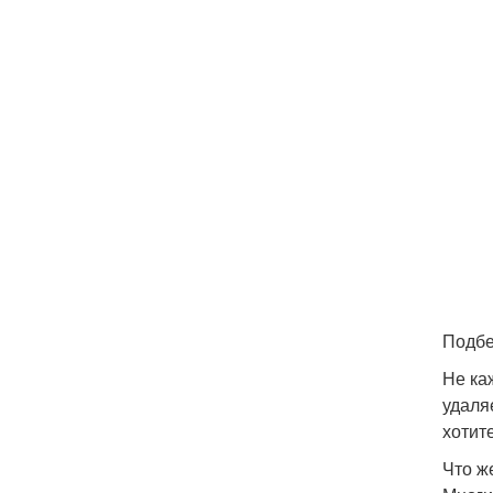
Подбе
Не ка
удаля
хотит
Что ж