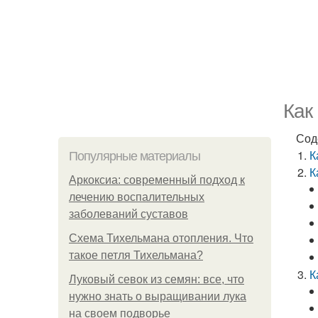
Как
Сод
К
Популярные материалы
К
Аркоксиа: современный подход к
лечению воспалительных
заболеваний суставов
Схема Тихельмана отопления. Что
такое петля Тихельмана?
К
Луковый севок из семян: все, что
нужно знать о выращивании лука
на своем подворье