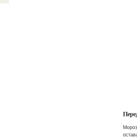
Пере
Мороз
остав