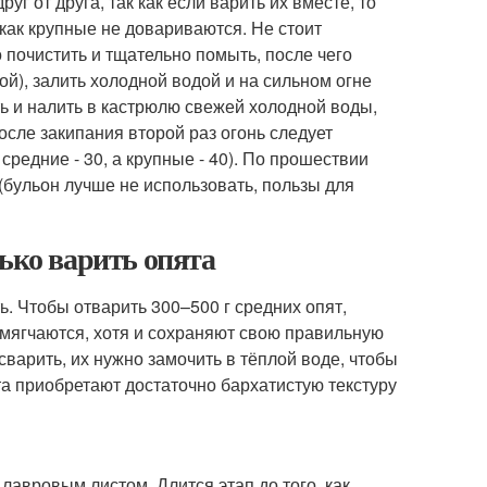
г от друга, так как если варить их вместе, то
как крупные не довариваются. Не стоит
 почистить и тщательно помыть, после чего
й), залить холодной водой и на сильном огне
ть и налить в кастрюлю свежей холодной воды,
После закипания второй раз огонь следует
средние - 30, а крупные - 40). По прошествии
 (бульон лучше не использовать, пользы для
лько варить опята
ть. Чтобы отварить 300–500 г средних опят,
змягчаются, хотя и сохраняют свою правильную
варить, их нужно замочить в тёплой воде, чтобы
а приобретают достаточно бархатистую текстуру
лавровым листом. Длится этап до того, как