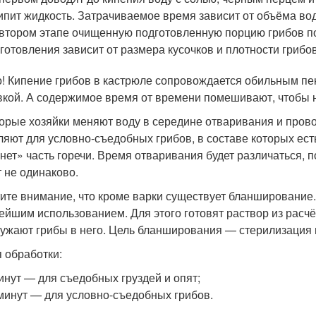
ипит жидкость. Затрачиваемое время зависит от объёма вод
втором этапе очищенную подготовленную порцию грибов п
готовления зависит от размера кусочков и плотности грибов.
! Кипение грибов в кастрюле сопровождается обильным пе
кой. А содержимое время от времени помешивают, чтобы н
орые хозяйки меняют воду в середине отваривания и провод
ляют для условно-съедобных грибов, в составе которых есть 
нет» часть горечи. Время отваривания будет различаться, п
т не одинаково.
ите внимание, что кроме варки существует бланширование.
ейшим использованием. Для этого готовят раствор из расчёт
ружают грибы в него. Цель бланширования — стерилизация 
 обработки:
инут — для съедобных груздей и опят;
минут — для условно-съедобных грибов.