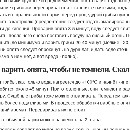
е хозяйки крупные и средние/мелкие опята варят отдельно дру
ьшие грибочки перевариваются, становятся мягкими, тогда 
ать и о правильности варки: перед процедурой грибы нужно
ить в кастрюлю (предпочтение следует отдать эмалированно
ти до кипения. Проварив опята 3-5 минут, воду следует сли
ить, после чего снова поставить посуду на сильный огонь. 
шить до минимума и варить грибы 20-40 минут (мелкие - 20, 
ни опята следует опрокинуть на дуршлаг, и дать воде стечь
зма в нем нет, а вот вреда - полно).
 варить опята, чтобы не темнели. Ско
т грибы, как только вода нагреется до +100°С и начнёт кипе
обится около 45 минут. Приготовленные, они темнеют и ра
уру. Сушёные грибы тоже можно отваривать. Перед тем как с
ть более податливыми. В процессе обработки варёные опят
оший аромат. Переваривать их не стоит.
сс обычной варки можно разделить на 2 этапа:
первом доводят до кипения воду с солью, чёрным перцем и 