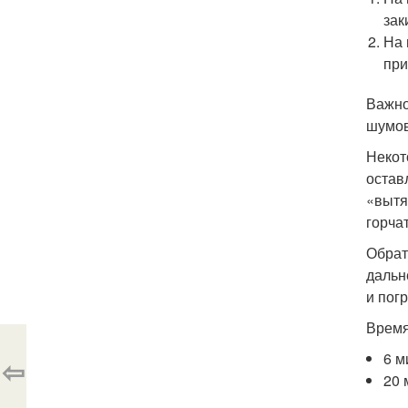
зак
На 
при
Важно
шумов
Некот
остав
«вытя
горча
Обрат
дальн
и пог
Время
6 м
⇦
20 