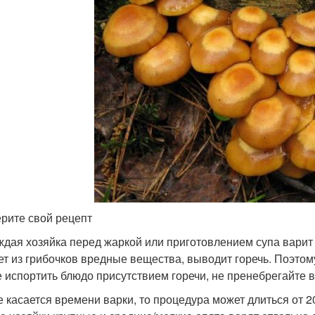
рите свой рецепт
ждая хозяйка перед жаркой или приготовлением супа варит 
ет из грибочков вредные вещества, выводит горечь. Поэтом
е испортить блюдо присутствием горечи, не пренебрегайте в
е касается времени варки, то процедура может длиться от 20