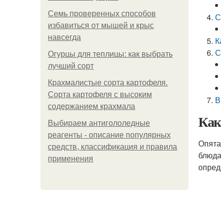
Семь проверенных способов
С
избавиться от мышей и крыс
навсегда
К
С
Огурцы для теплицы: как выбрать
лучший сорт
Крахмалистые сорта картофеля.
Сорта картофеля с высоким
В
содержанием крахмала
Как
Выбираем антигололедные
реагенты - описание популярных
Опята
средств, классификация и правила
блюда
применения
опред