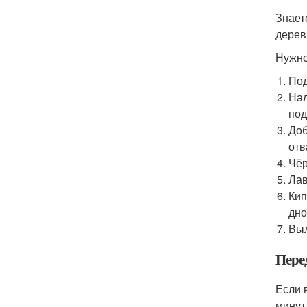
Знает
дерев
Нужно
Под
Нал
под
Доб
отв
Чёр
Лав
Кип
дно
Выл
Пере
Если 
минут