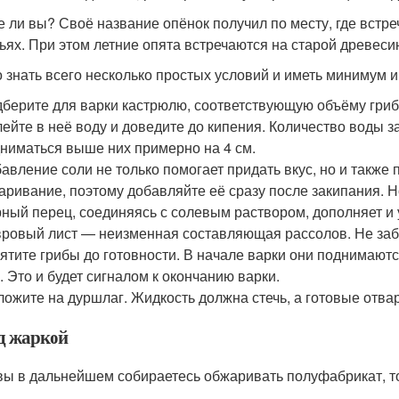
е ли вы? Своё название опёнок получил по месту, где встре
ьях. При этом летние опята встречаются на старой древеси
 знать всего несколько простых условий и иметь минимум и
берите для варки кастрюлю, соответствующую объёму гриб
ейте в неё воду и доведите до кипения. Количество воды з
ниматься выше них примерно на 4 см.
авление соли не только помогает придать вкус, но и также
аривание, поэтому добавляйте её сразу после закипания. Но
ный перец, соединяясь с солевым раствором, дополняет и у
ровый лист — неизменная составляющая рассолов. Не забудь
ятите грибы до готовности. В начале варки они поднимаютс
. Это и будет сигналом к окончанию варки.
ожите на дуршлаг. Жидкость должна стечь, а готовые отв
д жаркой
вы в дальнейшем собираетесь обжаривать полуфабрикат, т
.