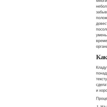
Многи
небол
забыв
полож
довес
посол
умень
време
органи
Как
Кладу
понад
текст
сдела
и хор
Проце
На 