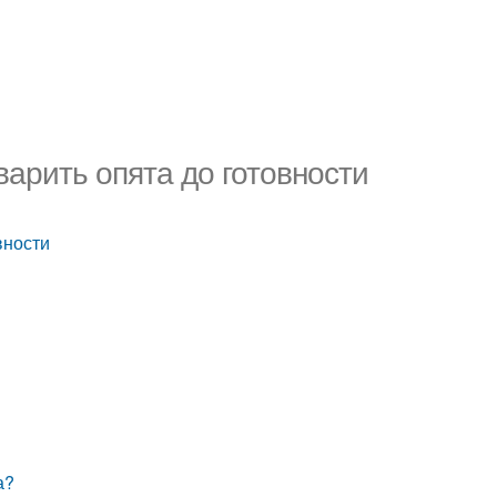
варить опята до готовности
вности
а?