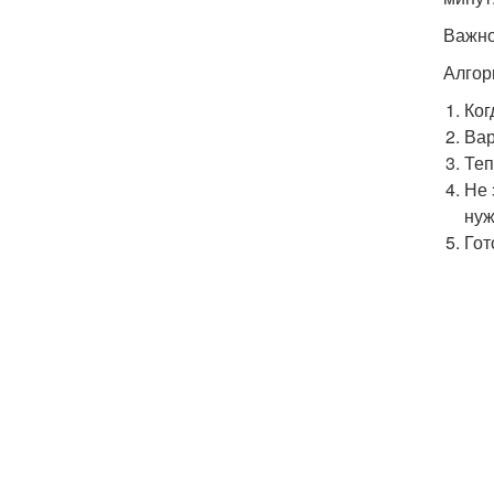
Важно
Алгор
Ког
Вар
Теп
Не 
нуж
Гот