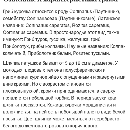
Гриб курочка относится к роду Cortinarius (Паутинник),
семейству Cortinariaceae (Паутинниковые). Латинское
название: Cortinarius caperatus, Rozites caperatus,
Cortinarius caperatus. В простонародье этот вид также
именуют: Гриб турок, гусочка, желтушка, гриб
Приболотух, грибы колпачки. Научные названия: Колпак
кольчатый, Приболотник белый, Розитес тусклый.
Шляпка петушков бывает от 5 до 12 см в диаметре. У
молодых плодовых тел она полусферическая и
напоминает куриное яйцо с опущенными и завернутыми
вниз краями. Но с возрастом становится
плосковыпуклой, кромки приподнимаются, а сверху
появляется небольшой горбик. В период засухи края
шляпки трескаются. Кожица курочки морщинистая и
волокнистая, на ней есть небольшой налет в виде белой
посыпки. Цвет шляпки может меняться от серебристо-
белого до желтовато-розовато-коричневого.