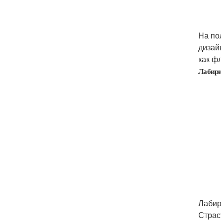
На по
дизай
как ф
Лабири
Лабир
Страс