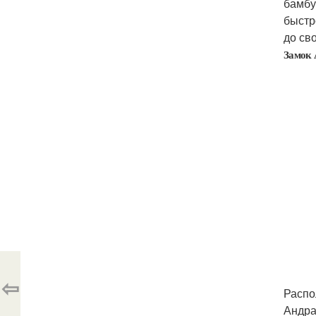
бамбу
быстр
до св
Замок 
⇦
Распо
Андра