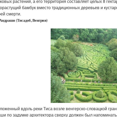
ковых растений, а его территория составляет целых 8 гект
орастущий бамбук вместо традиционных деревьев и кустарн
оей смерти.
Андраши (Тисадоб, Венгрия)
ложенный вдоль реки Тиса возле венгерско-словацкой гран
ши по задумке архитектора сверху должен был напоминать 