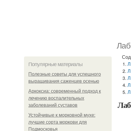
Лаб
Сод
Л
Популярные материалы
Л
Полезные советы для успешного
Л
выращивания саженцев осенью
Л
Аркоксиа: современный подход к
Л
лечению воспалительных
Лаб
заболеваний суставов
Устойчивые к морковной мухе:
лучшие сорта моркови для
Подмосковья