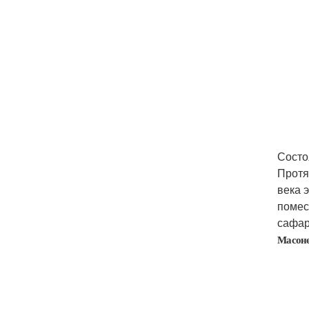
Состо
Протя
века 
помес
сафар
Масоне