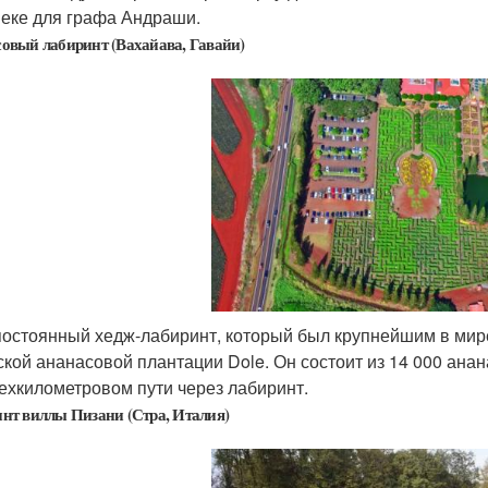
веке для графа Андраши.
овый лабиринт (Вахайава, Гавайи)
постоянный хедж-лабиринт, который был крупнейшим в мире
ской ананасовой плантации Dole. Он состоит из 14 000 ана
ехкилометровом пути через лабиринт.
нт виллы Пизани (Стра, Италия)