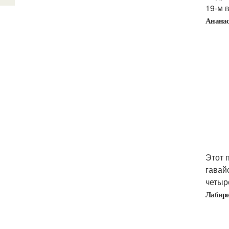
19-м 
Ананас
Этот 
гавай
четыр
Лабири