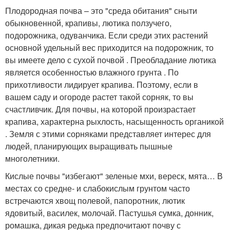
Плодородная почва – это "среда обитания" сныти
обыкновенной, крапивы, лютика ползучего,
подорожника, одуванчика. Если среди этих растений
основной удельный вес приходится на подорожник, то
вы имеете дело с сухой почвой . Преобладание лютика
является особенностью влажного грунта . По
прихотливости лидирует крапива. Поэтому, если в
вашем саду и огороде растет такой сорняк, то вы
счастливчик. Для почвы, на которой произрастает
крапива, характерна рыхлость, насыщенность органикой
. Земля с этими сорняками представляет интерес для
людей, планирующих выращивать пышные
многолетники.
Кислые почвы "избегают" зеленые мхи, вереск, мята… В
местах со средне- и слабокислым грунтом часто
встречаются хвощ полевой, папоротник, лютик
ядовитый, василек, молочай. Пастушья сумка, донник,
ромашка, дикая редька предпочитают почву с