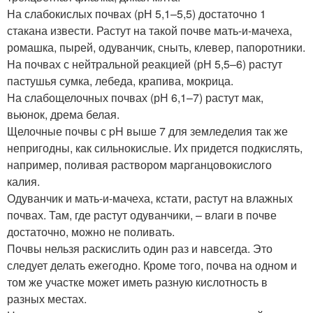
На слабокислых почвах (рН 5,1–5,5) достаточно 1
стакана извести. Растут на такой почве мать-и-мачеха,
ромашка, пырей, одуванчик, сныть, клевер, папоротники.
На почвах с нейтральной реакцией (рН 5,5–6) растут
пастушья сумка, лебеда, крапива, мокрица.
На слабощелочных почвах (рН 6,1–7) растут мак,
вьюнок, дрема белая.
Щелочные почвы с pH выше 7 для земледелия так же
непригодны, как сильнокислые. Их придется подкислять,
например, поливая раствором марганцовокислого
калия.
Одуванчик и мать-и-мачеха, кстати, растут на влажных
почвах. Там, где растут одуванчики, – влаги в почве
достаточно, можно не поливать.
Почвы нельзя раскислить один раз и навсегда. Это
следует делать ежегодно. Кроме того, почва на одном и
том же участке может иметь разную кислотность в
разных местах.