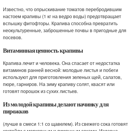
Известно, что опрыскивание томатов перебродившим
настоем крапивы (1 кг на ведро воды) предотвращает
вспышку фитофторы. Крапива способна превратить
неокультуренные, заброшенные почвы в пригодные для
посевов.
Витаминная ценность крапивы
Крапива лечит и человека. Она спасает от недостатка
витаминов ранней весной: молодые листья и побеги
используют для приготовления зеленых щей, салатов,
пюре, гарниров. На зиму крапиву солят, квасят или
готовят порошок из сухих листьев.
Из молодой крапивы делают начинку для
пирожков
(лучше в смеси 1:1 со щавелем). Из свежего сока готовят
коктейли с морковным и лимонным соками. Издавна