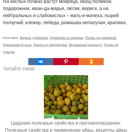
На кислых почвах растут мокрица, хвощ полевой,
подорожник, иван-да-марья, лютик, вереск, а на
нейтральных и слабокислых – мать-и-мачеха, пырей
ползучий, клевер, лебеда, ромашка непахучая, крапива.
Категории:
Жидкое удобрение
,
Удобрение из крапивы
,
Почвы под крапивой
,
Идеальная мульча
,
Защита от фитофторы
,
Витаминная ценность
,
Почвы на
участке
Читайте также
Цидония полезные свойства и противопоказания.
Полезные свойства и применение айвы, рецепты айвы