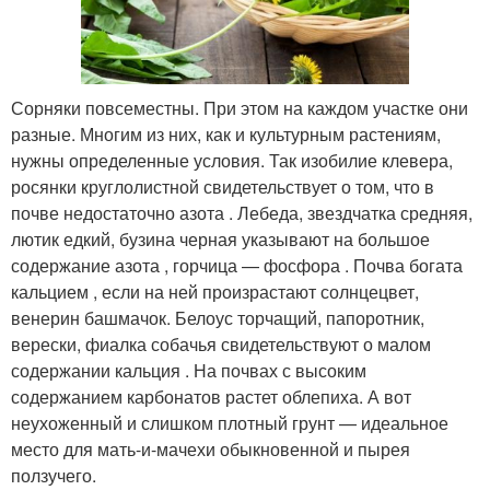
Сорняки повсеместны. При этом на каждом участке они
разные. Многим из них, как и культурным растениям,
нужны определенные условия. Так изобилие клевера,
росянки круглолистной свидетельствует о том, что в
почве недостаточно азота . Лебеда, звездчатка средняя,
лютик едкий, бузина черная указывают на большое
содержание азота , горчица — фосфора . Почва богата
кальцием , если на ней произрастают солнцецвет,
венерин башмачок. Белоус торчащий, папоротник,
верески, фиалка собачья свидетельствуют о малом
содержании кальция . На почвах с высоким
содержанием карбонатов растет облепиха. А вот
неухоженный и слишком плотный грунт — идеальное
место для мать-и-мачехи обыкновенной и пырея
ползучего.