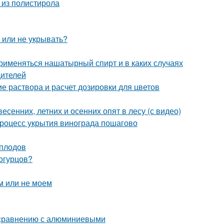
 из полистирола
ь или не укрывать?
рименяться нашатырный спирт и в каких случаях
дителей
е раствора и расчет дозировки для цветов
есенних, летних и осенних опят в лесу (с видео)
Процесс укрытия винограда пошагово
 плодов
 огурцов?
м или не моем
 сравнению с алюминиевыми