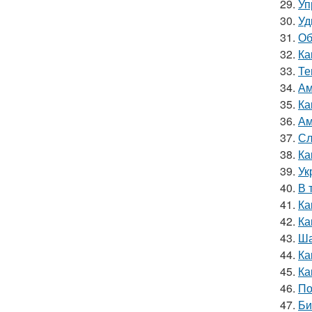
29.
Уп
30.
Уд
31.
Об
32.
Ка
33.
Те
34.
Ам
35.
Ка
36.
Ам
37.
Сл
38.
Ка
39.
Ук
40.
В 
41.
Ка
42.
Ка
43.
Ша
44.
Ка
45.
Ка
46.
По
47.
Би