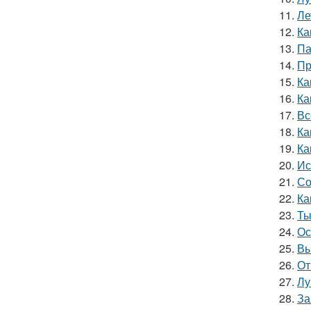
11.
Ле
12.
Ка
13.
Па
14.
Пр
15.
Ка
16.
Ка
17.
Вс
18.
Ка
19.
Ка
20.
Ис
21.
Со
22.
Ка
23.
Ты
24.
Ос
25.
Вы
26.
От
27.
Лу
28.
За