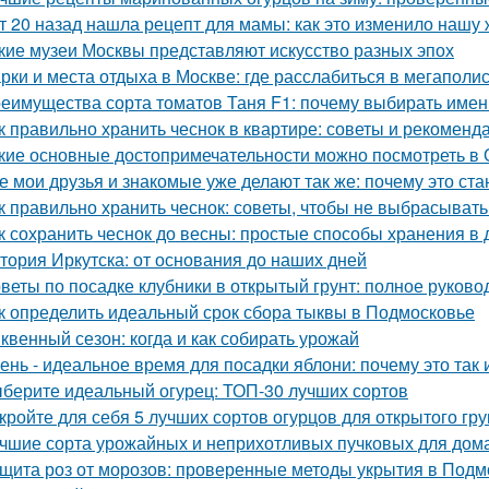
т 20 назад нашла рецепт для мамы: как это изменило нашу 
кие музеи Москвы представляют искусство разных эпох
рки и места отдыха в Москве: где расслабиться в мегаполи
еимущества сорта томатов Таня F1: почему выбирать имен
к правильно хранить чеснок в квартире: советы и рекоменд
кие основные достопримечательности можно посмотреть в 
е мои друзья и знакомые уже делают так же: почему это ст
к правильно хранить чеснок: советы, чтобы не выбрасыват
к сохранить чеснок до весны: простые способы хранения в
тория Иркутска: от основания до наших дней
веты по посадке клубники в открытый грунт: полное руково
к определить идеальный срок сбора тыквы в Подмосковье
квенный сезон: когда и как собирать урожай
ень - идеальное время для посадки яблони: почему это так и
берите идеальный огурец: ТОП-30 лучших сортов
кройте для себя 5 лучших сортов огурцов для открытого гру
чшие сорта урожайных и неприхотливых пучковых для дом
щита роз от морозов: проверенные методы укрытия в Подм