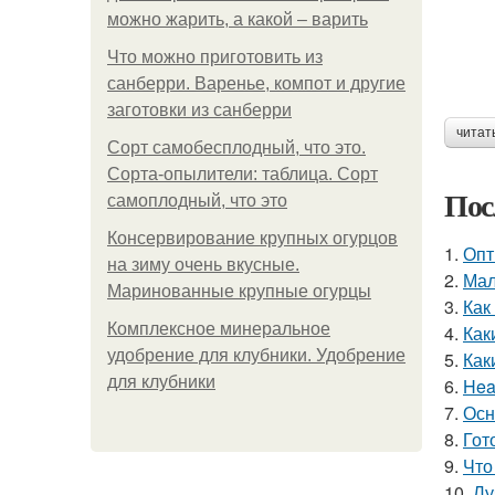
можно жарить, а какой – варить
Что можно приготовить из
санберри. Варенье, компот и другие
заготовки из санберри
читат
Сорт самобесплодный, что это.
Сорта-опылители: таблица. Сорт
Пос
самоплодный, что это
Консервирование крупных огурцов
1.
Опт
на зиму очень вкусные.
2.
Мал
Маринованные крупные огурцы
3.
Как
Комплексное минеральное
4.
Как
удобрение для клубники. Удобрение
5.
Как
для клубники
6.
Hea
7.
Осн
8.
Гот
9.
Что
10.
Лу