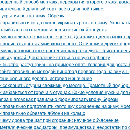
рощенный способ монтажа перекрытия второго этажа дома
ивительный длинный сорт: все о длинной тыкве
 укрытии роз на зиму. Обрезка
к правильно и когда нужно укрывать розы на зиму. Укрыват
плый салат из шампиньонов и пекинской капусты
миак поливать комнатные цветы. Для каких цветов может п
к поливать цветы аммиаком рецепт. От мошки и других вре
миак для комнатных растений, как разводить. Приготовлени
ивы урожай. Добавление статьи в новую подборку
к быстро растут грибы на примере опят. Условия для роста в
ройте правильно молодой виноград первого года на зиму. 
тени большого дерева: история и значение
к сохранить огурцы свежими до месяца. Грамотный подбор
к избавиться от горечи в огурцах. Какие условия нужны для
г за шагом: как правильно формировать крону березы
к правильно подготовить картошку к хранению на зиму: мое
к правильно обрезать яблони на кольцо
чему дрова трещат при сгорании: научное объяснение
металлические радиаторы: преимущества и недостатки по