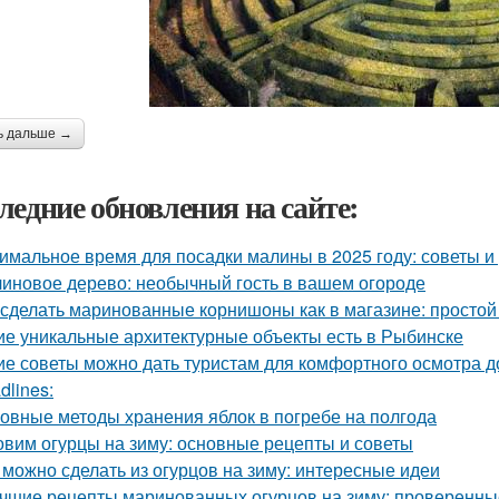
ь дальше →
ледние обновления на сайте:
имальное время для посадки малины в 2025 году: советы 
иновое дерево: необычный гость в вашем огороде
 сделать маринованные корнишоны как в магазине: простой
ие уникальные архитектурные объекты есть в Рыбинске
ие советы можно дать туристам для комфортного осмотра 
dlines:
овные методы хранения яблок в погребе на полгода
овим огурцы на зиму: основные рецепты и советы
 можно сделать из огурцов на зиму: интересные идеи
чшие рецепты маринованных огурцов на зиму: проверенны