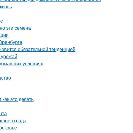
жизнь
се
но эти семена
ации
Оренбурге
ановится обязательной тенденцией
ь урожай
 домашних условиях
дство
 как это делать
нта
ашнего сада
осковье