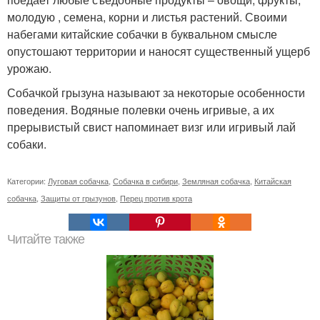
молодую , семена, корни и листья растений. Своими
набегами китайские собачки в буквальном смысле
опустошают территории и наносят существенный ущерб
урожаю.
Собачкой грызуна называют за некоторые особенности
поведения. Водяные полевки очень игривые, а их
прерывистый свист напоминает визг или игривый лай
собаки.
Категории:
Луговая собачка
,
Собачка в сибири
,
Земляная собачка
,
Китайская
собачка
,
Защиты от грызунов
,
Перец против крота
Читайте также