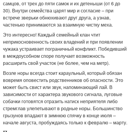
самцов, от трех до пяти самок и их детеныши (от 6 до
30). Внутри семейства царят мир и согласие – при
встрече зверьки обнюхивают друг друга, а узнав,
частенько принимаются за взаимную чистку меха.
Это интересно! Каждый семейный клан чтит
неприкосновенность своих владений и при появлении
чужака устраивает пограничный конфликт. Победивший
в междоусобном споре получает возможность
расширить свой участок (не более, чем на метр).
Возле норы всегда стоит караульный, который обязан
вовремя оповестить родственников об опасности. Это
может быть свист или звук, напоминающий лай. В
зависимости от характера звукового сигнала, луговые
собачки готовятся отразить натиск неприятеля либо
стремглав улепетывают в родные норы. Большинство
грызунов впадают в зимнюю спячку в конце июля –
начале августа, пробуждаясь только к февралю – марту.