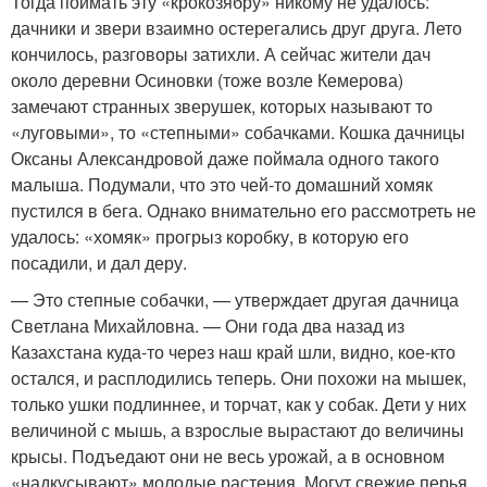
Тогда поймать эту «крокозябру» никому не удалось:
дачники и звери взаимно остерегались друг друга. Лето
кончилось, разговоры затихли. А сейчас жители дач
около деревни Осиновки (тоже возле Кемерова)
замечают странных зверушек, которых называют то
«луговыми», то «степными» собачками. Кошка дачницы
Оксаны Александровой даже поймала одного такого
малыша. Подумали, что это чей-то домашний хомяк
пустился в бега. Однако внимательно его рассмотреть не
удалось: «хомяк» прогрыз коробку, в которую его
посадили, и дал деру.
— Это степные собачки, — утверждает другая дачница
Светлана Михайловна. — Они года два назад из
Казахстана куда-то через наш край шли, видно, кое-кто
остался, и расплодились теперь. Они похожи на мышек,
только ушки подлиннее, и торчат, как у собак. Дети у них
величиной с мышь, а взрослые вырастают до величины
крысы. Подъедают они не весь урожай, а в основном
«надкусывают» молодые растения. Могут свежие перья