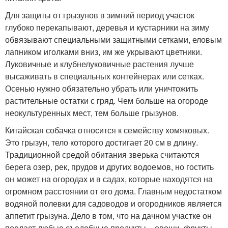
Для защиты от грызунов в зимний период участок
глубоко перекапывают, деревья и кустарники на зиму
обвязывают специальными защитными сетками, еловым
лапником иголками вниз, им же укрывают цветники.
Луковичные и клубнелуковичные растения лучше
высаживать в специальных контейнерах или сетках.
Осенью нужно обязательно убрать или уничтожить
растительные остатки с гряд. Чем больше на огороде
неокультуренных мест, тем больше грызунов.
Китайская собачка относится к семейству хомяковых.
Это грызун, тело которого достигает 20 см в длину.
Традиционной средой обитания зверька считаются
берега озер, рек, прудов и других водоемов, но гостить
он может на огородах и в садах, которые находятся на
огромном расстоянии от его дома. Главным недостатком
водяной полевки для садоводов и огородников является
аппетит грызуна. Дело в том, что на дачном участке он
поедает любые съедобные продукты – овощи, фрукты,