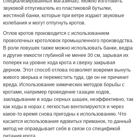
специализированных магазинах). Можно изготовить
звуковой отпугиватель из пластиковой бутылки,
жестяной банки, которые при ветре издают звуковые
колебания и могут отпугнуть кротов.
Отлов кротов производится с использованием
проволочных кротоловок промышленного производства.
В роли ловушек также можно использовать банки, ведра
и другие емкости глубиной не менее 30 см, зарывая их
поперек на уровне хода крота и сверху закрывая
дерном. Этот способ отлова позволяет вовремя вынуть
живого зверька и переместить туда, где он не причинит
вреда. Использование химических методов борьбы с
кротами, например проведение газации ходов,
закладывание в ходы серных шашек, неэффективно, так
как ходы в норах с легкостью вентилируются и через
какое-то время снова пригодны к использованию. Что
касается использования ядовитых приманок, то данный
метод не оправдывает себя в связи со спецификой
питания крота.