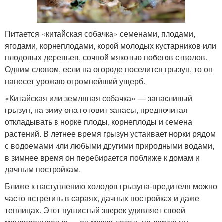
Питается «китайская собачка» семенами, плодами,
ягодами, корнеплодами, корой молодых кустарников или
плодовых деревьев, сочной мякотью побегов стволов.
Одним словом, если на огороде поселится грызун, то он
нанесет урожаю огромнейший ущерб.
«Китайская или земляная собачка» — запасливый
грызун, на зиму она готовит запасы, предпочитая
откладывать в норке плоды, корнеплоды и семена
растений. В летнее время грызун устаивает норки рядом
с водоемами или любыми другими природными водами,
в зимнее время он перебирается поближе к домам и
дачным постройкам.
Ближе к наступлению холодов грызуна-вредителя можно
часто встретить в сараях, дачных постройках и даже
теплицах. Этот пушистый зверек удивляет своей
маневренностью — он может лазать по деревьям,