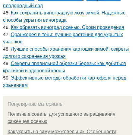
плодородный сад
45.
Как сохранить виноградную лозу зимой. Надежные
способы укрытия винограда
46.
Как обрезать виноград осенью. Сроки проведения
47.
Оранжерея в тени: лучшие растения для укрытых
участков
48.
Лучшие способы хранения картошки зимой: секреты
долгого сохранения урожая
49.
Секреты правильной обрезки березы: как добиться
красивой и здоровой кроны
50.
Эффективные методы обработки картофеля перед
хранением
Популярные материалы
Полезные советы для успешного выращивания
саженцев осенью
Как укрыть на зиму можжевельник. Особенности