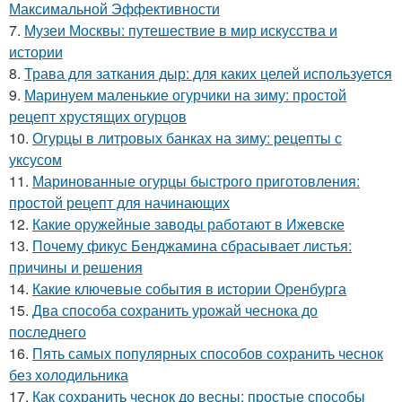
Максимальной Эффективности
7.
Музеи Москвы: путешествие в мир искусства и
истории
8.
Трава для заткания дыр: для каких целей используется
9.
Маринуем маленькие огурчики на зиму: простой
рецепт хрустящих огурцов
10.
Огурцы в литровых банках на зиму: рецепты с
уксусом
11.
Маринованные огурцы быстрого приготовления:
простой рецепт для начинающих
12.
Какие оружейные заводы работают в Ижевске
13.
Почему фикус Бенджамина сбрасывает листья:
причины и решения
14.
Какие ключевые события в истории Оренбурга
15.
Два способа сохранить урожай чеснока до
последнего
16.
Пять самых популярных способов сохранить чеснок
без холодильника
17.
Как сохранить чеснок до весны: простые способы