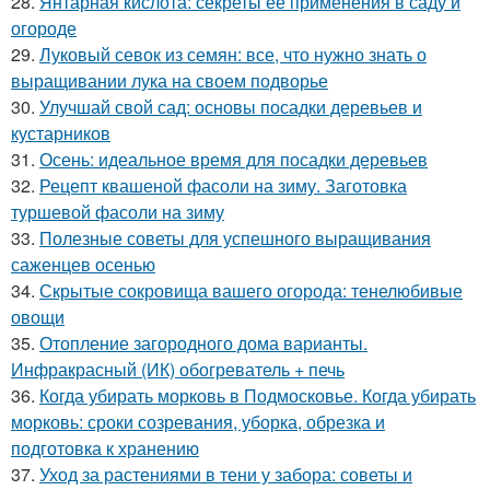
28.
Янтарная кислота: секреты ее применения в саду и
огороде
29.
Луковый севок из семян: все, что нужно знать о
выращивании лука на своем подворье
30.
Улучшай свой сад: основы посадки деревьев и
кустарников
31.
Осень: идеальное время для посадки деревьев
32.
Рецепт квашеной фасоли на зиму. Заготовка
туршевой фасоли на зиму
33.
Полезные советы для успешного выращивания
саженцев осенью
34.
Скрытые сокровища вашего огорода: тенелюбивые
овощи
35.
Отопление загородного дома варианты.
Инфракрасный (ИК) обогреватель + печь
36.
Когда убирать морковь в Подмосковье. Когда убирать
морковь: сроки созревания, уборка, обрезка и
подготовка к хранению
37.
Уход за растениями в тени у забора: советы и