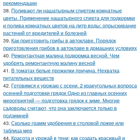
рекомендации
38.
Поливают ли нашатырным спиртом комнатные
цветы. Применение нашатырного спирта для подкормки
и полива комнатных цветов на литр воды: опрыскивание
растений от вредителей и болезней
39.
Как приготовить грибы в автоклаве. Порядок
приготовления грибов в автоклаве в домашних условиях
40.
Ремонтантная малина подкормка весной. Чем
удобрять ремонтантную малину весной
41.
В томатах белые прожилки причина. Нехватка
питательных веществ
42.
Готовимся к урожаю с осени. 2 краеугольных вопроса
осенней подготовки грядок Одно из главных осенних
мероприятий — подготовка грядок к зиме. Многие
садоводы считают, что она заключается только в
подзимней
43.
Сколько грамм удобрения в столовой ложке или
таблица мер
44.
Красота и урожай в тени: как создать красивый и