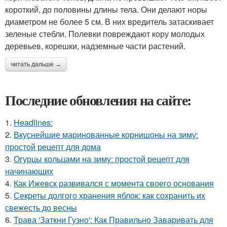
короткий, до половины длины тела. Они делают норы
диаметром не более 5 см. В них вредитель затаскивает
зеленые стебли. Полевки повреждают кору молодых
деревьев, корешки, надземные части растений.
читать дальше →
Последние обновления на сайте:
1.
Headlines:
2.
Вкуснейшие маринованные корнишоны на зиму:
простой рецепт для дома
3.
Огурцы кольцами на зиму: простой рецепт для
начинающих
4.
Как Ижевск развивался с момента своего основания
5.
Секреты долгого хранения яблок: как сохранить их
свежесть до весны
6.
Трава 'Заткни Гузно': Как Правильно Заваривать для