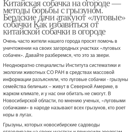
Китайская собачка на огороде —
методы борьбы с грызуном.
Бердские дачи атакуют «луговые»
собачки Как избавиться от
китайской собачки в огороде
Очень часто жители нашего города просят помочь в
уничтожении на своих загородных участках «луговых
собачек». Давайте разберемся, что это за звери.
Неоднократно специалисты Института систематики и
экологии животных СО РАН в средствах массовой
информации разъясняли, что луговые собачки - грызуны
семейства беличьих – живут в Северной Америке, в
жарком климате, и у нас они обитать не смогут. В
Новосибирской области, по мнению ученых, «луговыми
собачками» в народе называют всех грызунов, кто роет
норы в лугах.
Грызуны, которых новосибирские садоводы
отлавливали на своих участках и приносили зоологам