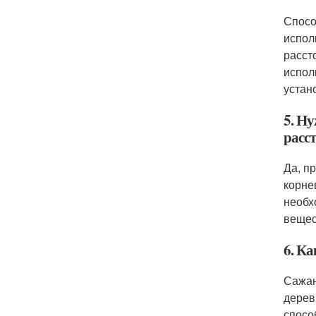
Спосо
испол
расст
испол
устан
5. Н
расс
Да, п
корне
необх
вещес
6. К
Сажан
дерев
спосо