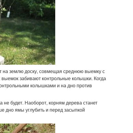
ют на землю доску, совмещая среднюю выемку с
х выемок забивают контрольные колышки. Когда
контрольными колышками и на дно против
 не будет. Наоборот, корням дерева станет
ше дно ямы углубить и перед засыпкой