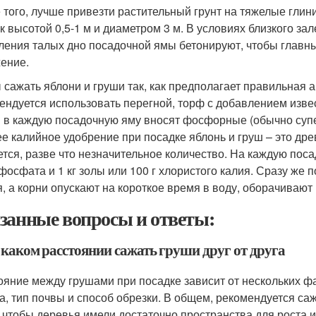
 того, лучше привезти растительный грунт на тяжелые глин
к высотой 0,5-1 м и диаметром 3 м. В условиях близкого за
ления талых дно посадочной ямы бетонируют, чтобы главн
ение.
 сажать яблони и груши так, как предполагает правильная а
ендуется использовать перегной, торф с добавлением изве
 в каждую посадочную яму вносят фосфорные (обычно суп
е калийное удобрение при посадке яблонь и груш – это дре
ется, разве что незначительное количество. На каждую поса
фосфата и 1 кг золы или 100 г хлористого калия. Сразу же 
я, а корни опускают на короткое время в воду, оборачивают
занные вопросы и ответы:
 каком расстоянии сажать груши друг от друга
ояние между грушами при посадке зависит от нескольких фа
а, тип почвы и способ обрезки. В общем, рекомендуется саж
, чтобы деревья имели достаточно пространства для роста 