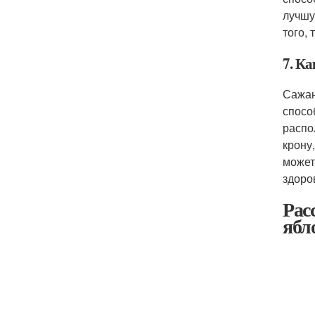
лучшу
того,
7. К
Сажан
спосо
распо
крону
может
здоро
Рас
ябл