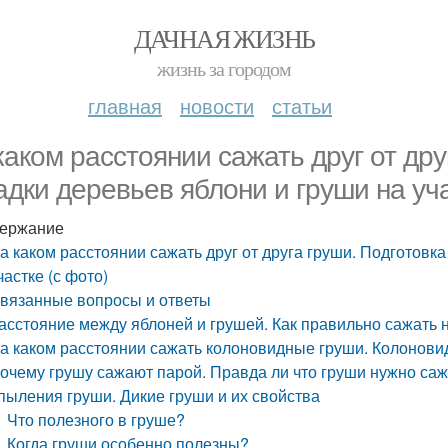
ДАЧНАЯ ЖИЗНЬ
жизнь за городом
главная
новости
статьи
каком расстоянии сажать друг от дру
адки деревьев яблони и груши на уча
ержание
а каком расстоянии сажать друг от друга груши. Подготовк
частке (с фото)
вязанные вопросы и ответы
асстояние между яблоней и грушей. Как правильно сажать н
а каком расстоянии сажать колоновидные груши. Колоновид
очему грушу сажают парой. Правда ли что груши нужно саж
пыления груши. Дикие груши и их свойства
Что полезного в груше?
Когда груши особенно полезны?