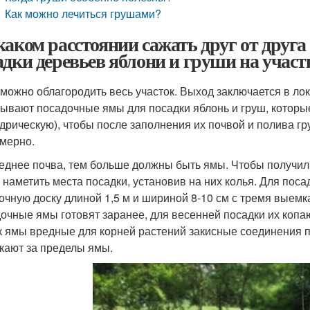
Как можно лечиться грушами?
каком расстоянии сажать друг от друга
адки деревьев яблони и груши на участк
можно облагородить весь участок. Выход заключается в лок
ывают посадочные ямы для посадки яблонь и груш, которы
дрическую), чтобы после заполнения их почвой и полива гр
мерно.
еднее почва, тем больше должны быть ямы. Чтобы получили
 наметить места посадки, установив на них колья. Для пос
очную доску длиной 1,5 м и шириной 8-10 см с тремя выемкам
очные ямы готовят заранее, для весенней посадки их копаю
к ямы вредные для корней растений закисные соединения п
кают за пределы ямы.