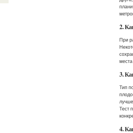
плани
метро
2. К
При р
Некот
сохра
места
3. Ка
Тип п
плодо
лучше
Тест 
конкр
4. К