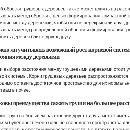
б обрезки грушевых деревьев также может влиять на расст
ьзовать метод обрезки с целью формирования компактной 
ояние между деревьями, чтобы они не перекрывали друг дру
ьзовать метод распределенной обрезки и формирования гр
овить деревья ближе друг к другу.
ужно ли учитывать возможный рост корневой систем
тояния между деревьями
ри выборе расстояния между грушевыми деревьями стоит уч
вой системы. Корни грушевых деревьев распространяются н
одимо оставить достаточное пространство для их нормально
твам в почве.
аковы преимущества сажать груши на большее расст
ие груш на большем расстоянии друг от друга может имет
ьям будет обеспечено больше свободного пространства для
бствовать их росту и жизнеспособности. Во-вторых, больш