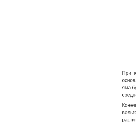
При п
основ
яма б
средн
Конеч
вольг
расти