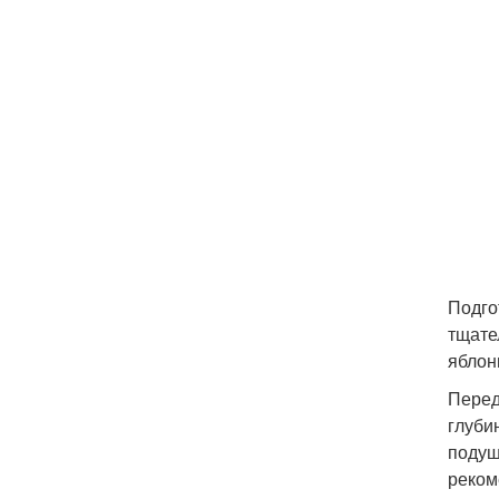
Подго
тщате
яблон
Перед
глуби
подуш
реком