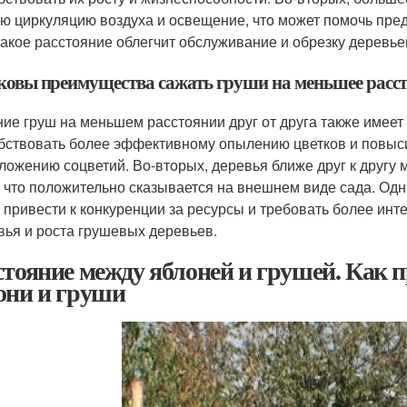
ю циркуляцию воздуха и освещение, что может помочь пред
 такое расстояние облегчит обслуживание и обрезку деревье
аковы преимущества сажать груши на меньшее расст
ие груш на меньшем расстоянии друг от друга также имеет
бствовать более эффективному опылению цветков и повыси
ложению соцветий. Во-вторых, деревья ближе друг к другу 
, что положительно сказывается на внешнем виде сада. Одна
 привести к конкуренции за ресурсы и требовать более инт
вья и роста грушевых деревьев.
стояние между яблоней и грушей. Как п
они и груши