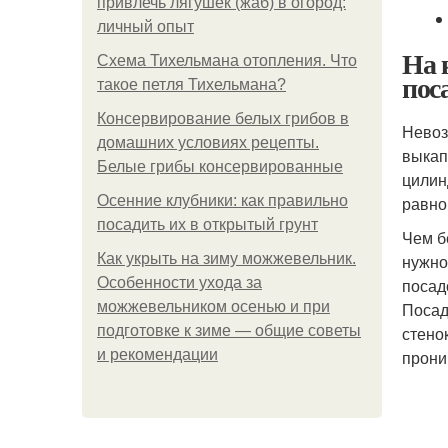
привлечь лягушек (жаб) в огород:
личный опыт
На 
Схема Тихельмана отопления. Что
пос
такое петля Тихельмана?
Консервирование белых грибов в
Невоз
домашних условиях рецепты.
выкап
Белые грибы консервированные
цилин
Осенние клубники: как правильно
равно
посадить их в открытый грунт
Чем б
Как укрыть на зиму можжевельник.
нужно
Особенности ухода за
посад
можжевельником осенью и при
Посад
подготовке к зиме — общие советы
стено
и рекомендации
прони