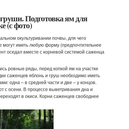
 груши. Подготовка ям для
е (с фото)
альном окультуривании почвы, для чего
е могут иметь любую форму (предпочтительнее
унт оседал вместе с корневой системой саженца
сь ровные ряды, перед копкой ям на участке
адки саженцев яблонь и груш необходимо иметь
и: одна – в средней части и две – у концов.
т с осени. В процессе выветривания дна и
ереходят в окиси. Корни саженцев свободнее