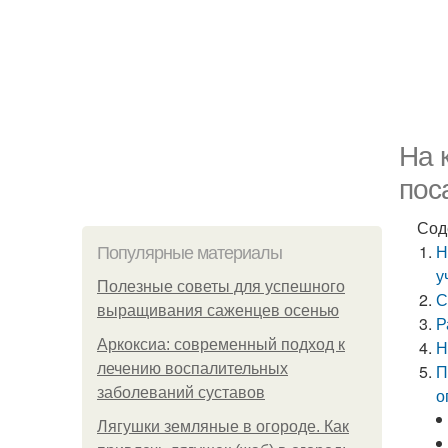
На 
пос
Сод
Н
Популярные материалы
у
Полезные советы для успешного
С
выращивания саженцев осенью
Р
Аркоксиа: современный подход к
Н
лечению воспалительных
П
заболеваний суставов
о
Лягушки земляные в огороде. Как