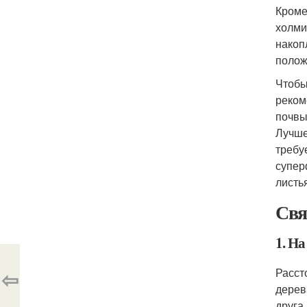
Кроме
холми
накоп
полож
Чтобы
реком
почвы
Лучше
требу
супер
листь
Свя
1. На
⇦
Расст
дерев
друга