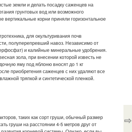
истые земли и делать посадку саженцев на
легания грунтовых вод или возможного
ые вертикальные корни приняли горизонтальное
гротехника, для окультуривания почв
сти, полуперепревший навоз. Независимо от
ерфосфат) и калийные минеральные удобрения.
весная зола, при внесении которой известь не
дочную яму под яблоню вносят до 1 кг
после приобретения саженцев с них удаляют все
 влажной тряпкой и синтетической пленкой.
кторов, таких как сорт груши, обычный размер
⇨
ать груши на расстоянии 4-5 метров друг от
и развития корневой системы. Однако, если вы