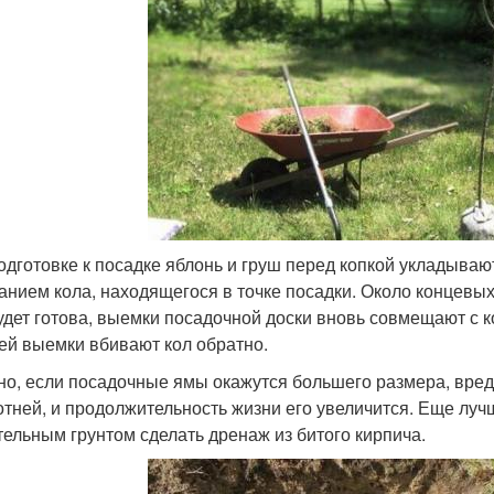
одготовке к посадке яблонь и груш перед копкой укладыва
анием кола, находящегося в точке посадки. Около концевы
удет готова, выемки посадочной доски вновь совмещают с 
ей выемки вбивают кол обратно.
но, если посадочные ямы окажутся большего размера, вреда
отней, и продолжительность жизни его увеличится. Еще луч
тельным грунтом сделать дренаж из битого кирпича.