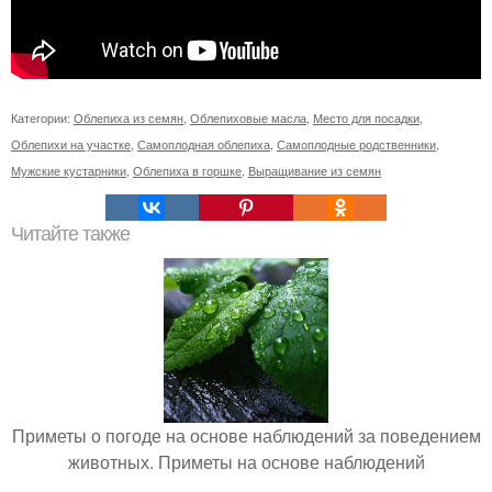
Категории:
Облепиха из семян
,
Облепиховые масла
,
Место для посадки
,
Облепихи на участке
,
Самоплодная облепиха
,
Самоплодные родственники
,
Мужские кустарники
,
Облепиха в горшке
,
Выращивание из семян
Читайте также
Приметы о погоде на основе наблюдений за поведением
животных. Приметы на основе наблюдений