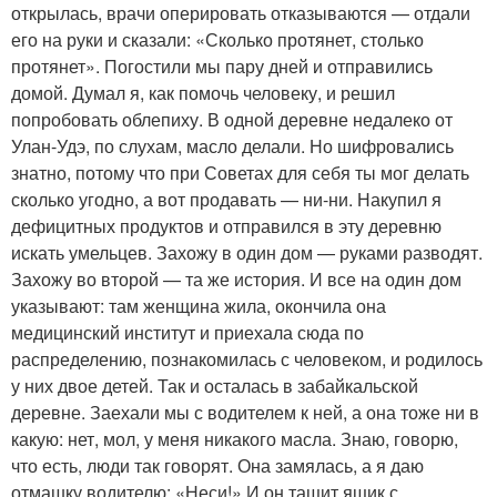
открылась, врачи оперировать отказываются — отдали
его на руки и сказали: «Сколько протянет, столько
протянет». Погостили мы пару дней и отправились
домой. Думал я, как помочь человеку, и решил
попробовать облепиху. В одной деревне недалеко от
Улан-Удэ, по слухам, масло делали. Но шифровались
знатно, потому что при Советах для себя ты мог делать
сколько угодно, а вот продавать — ни-ни. Накупил я
дефицитных продуктов и отправился в эту деревню
искать умельцев. Захожу в один дом — руками разводят.
Захожу во второй — та же история. И все на один дом
указывают: там женщина жила, окончила она
медицинский институт и приехала сюда по
распределению, познакомилась с человеком, и родилось
у них двое детей. Так и осталась в забайкальской
деревне. Заехали мы с водителем к ней, а она тоже ни в
какую: нет, мол, у меня никакого масла. Знаю, говорю,
что есть, люди так говорят. Она замялась, а я даю
отмашку водителю: «Неси!» И он тащит ящик с