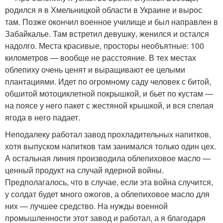
родился я в Хмельницкой области в Украине и вырос
там. Позже окончил военное училище и был направлен в
Забайкалье. Там встретил девушку, женился и остался
надолго. Места красивые, просторы необъятные: 100
километров — вообще не расстояние. В тех местах
облепиху очень ценят и выращивают ее целыми
плантациями. Идет по огромному саду человек с битой,
обшитой мотоциклетной покрышкой, и бьет по кустам —
на поясе у него пакет с жестяной крышкой, и вся спелая
ягода в него падает.
Неподалеку работал завод прохладительных напитков,
хотя выпуском напитков там занимался только один цех.
А остальная линия производила облепиховое масло —
ценный продукт на случай ядерной войны.
Предполагалось, что в случае, если эта война случится,
у солдат будет много ожогов, а облепиховое масло для
них — лучшее средство. На нужды военной
промышленности этот завод и работал, а я благодаря