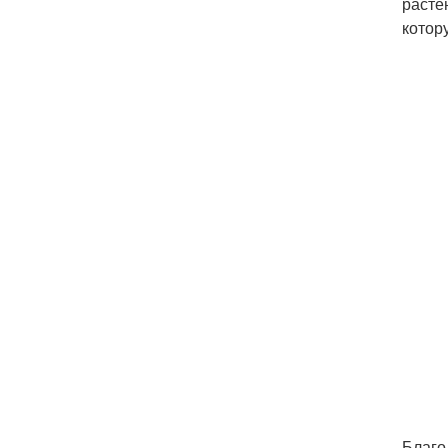
расте
котор
Благо