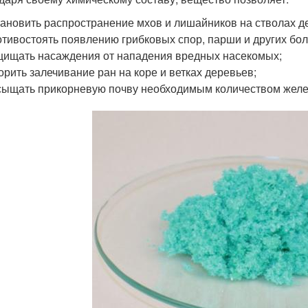
ановить распространение мхов и лишайников на стволах де
тивостоять появлению грибковых спор, парши и других бол
ищать насаждения от нападения вредных насекомых;
орить залечивание ран на коре и ветках деревьев;
ыщать прикорневую почву необходимым количеством желе