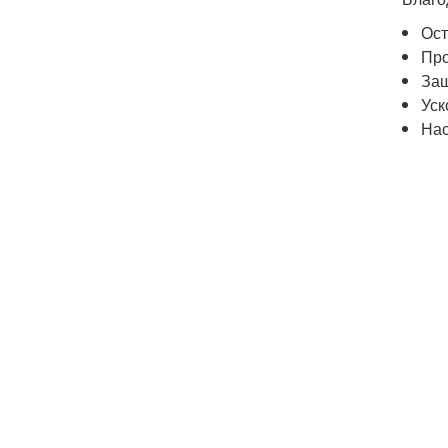
Ост
Про
Защ
Уск
Нас