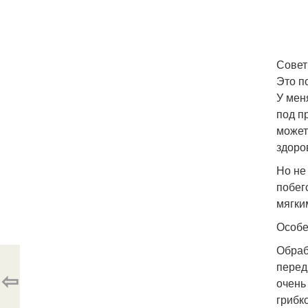
Совет
Это п
У мен
под п
может
здоро
Но не
побег
мягки
Особе
Обраб
перед
⇦
очень
грибк