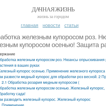
ДАЧНАЯ ЖИЗНЬ
жизнь за городом
главная
новости
статьи
аботка железным купоросом роз. Н
езным купоросом осенью! Защита ра
ержание
бработка железным купоросом роз. Нюансы опрыскивания 
астения в ваших руках
елезный купорос осенью. Применение железного купороса 
ак развести медный купорос для обработки роз весной. 2 
2.1 Обработка розария медным купоросом (
бработка железным купоросом осенью. Железный купорос, 
бработку сада!
ак разводить железный купорос. Железный купорос
Применение