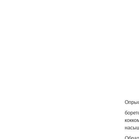
Опрыс
борет
кокко
насыщ
Обрат