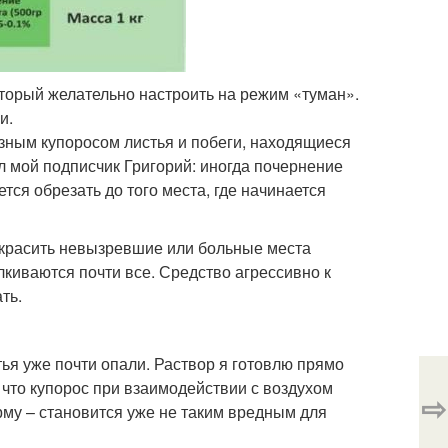
оторый желательно настроить на режим «туман».
и.
езным купоросом листья и побеги, находящиеся
л мой подписчик Григорий: иногда почернение
ется обрезать до того места, где начинается
выкрасить невызревшие или больные места
лкиваются почти все. Средство агрессивно к
ть.
тья уже почти опали. Раствор я готовлю прямо
что купорос при взаимодействии с воздухом
⇨
рму – становится уже не таким вредным для