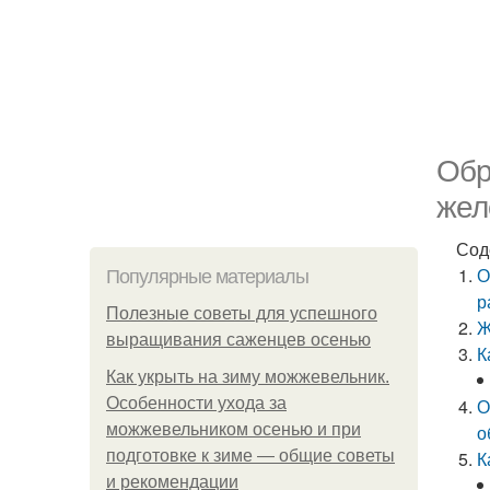
Обр
жел
Сод
О
Популярные материалы
р
Полезные советы для успешного
Ж
выращивания саженцев осенью
К
Как укрыть на зиму можжевельник.
Особенности ухода за
О
можжевельником осенью и при
о
подготовке к зиме — общие советы
К
и рекомендации