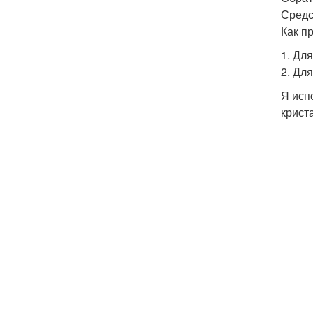
Средс
Как п
1. Дл
2. Дл
Я исп
крист