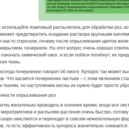
: используйте помповый распылитель для обработки роз, к
оможет предотвратить оседание раствора крупными каплям
я как-то спросили, почему после опрыскивания цветов жел
рикрытием, почернели. На этот вопрос очень хорошо ответи
 означать химический ожог, и если побеги погибнут, их прид
вая ткань.
 всегда почернение говорит об ожоге. Купорос так может 
ов. Что касается почернения листьев – с этим явлением ста
м тканям, по наступлению весны их нужно будет просто убра
нности опрыскивания роз
отку желательно проводить в осеннее время, когда все лис
 мероприятием и распыляю растения очень быстро, потому 
 скоро окисляется и переходит в совсем нежелательную фо
ов, то есть эффективность купороса значительно снижается.