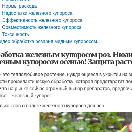
Нормы расхода
Недостатки железного купороса
Эффективность железного купороса
Совместимость железного купороса
Токсичность
идео обработка розария медным купоросом.
аботка железным купоросом роз. Нюа
езным купоросом осенью! Защита раст
– это теплолюбивое растение, нуждающееся в укрытии на з
сти профилактическую обработку, которая предотвратит по
, что на рынке сейчас огромный выбор препаратов, предпоч
тво – железный купорос.
лько слов о пользе железного купороса для роз