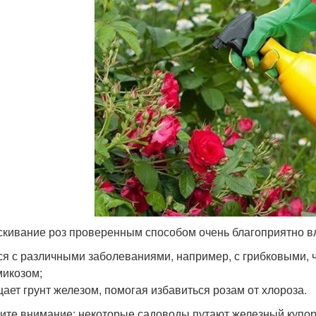
кивание роз проверенным способом очень благоприятно вл
ся с различными заболеваниями, например, с грибковыми, ч
микозом;
ает грунт железом, помогая избавиться розам от хлороза.
ите внимание: некоторые садоводы путают железный купор