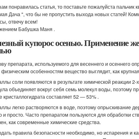
вам понравилась статья, то поставьте пожалуйста пальчик к
ая Дача ", что бы не пропустить выхода новых статей! Ком
сы, отвечу всем!
жением Бабушка Маня .
езный купорос осенью. Применение жел
нью
ову препарата, используемого для весеннего и осеннего оп
 физическим особенностям вещество выглядит, как крупная 
аллы соли появляются в результате химической реакции 2-х
ула объединяет вокруг себя семь молекул воды, поэтому пр
е кристаллогидрата составляет 52 — 53% .
аллы легко растворяются в воде, поэтому опрыскивание д
о и просто. Часто препаратом пользуются для обработки ст
чен, как современные химические средства.
дать правила безопасности необходимо, но испарения и кап