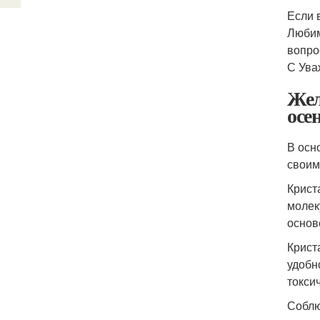
Если 
Любим
вопро
С Ува
Жел
осе
В осн
своим
Крист
молек
основ
Крист
удобн
токси
Соблю