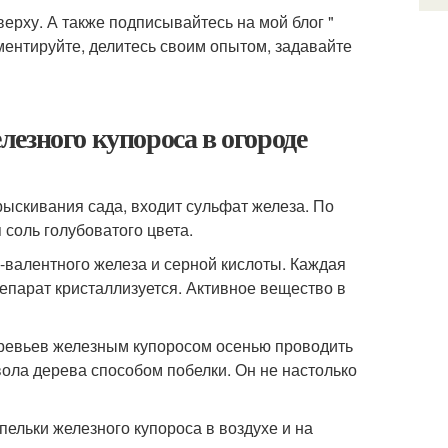
верху. А также подписывайтесь на мой блог "
ментируйте, делитесь своим опытом, задавайте
езного купороса в огороде
рыскивания сада, входит сульфат железа. По
соль голубоватого цвета.
-валентного железа и серной кислоты. Каждая
епарат кристаллизуется. Активное вещество в
еревьев железным купоросом осенью проводить
вола дерева способом побелки. Он не настолько
ельки железного купороса в воздухе и на