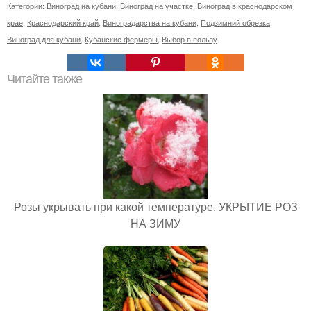
Категории:
Виноград на кубани
,
Виноград на участке
,
Виноград в краснодарском
крае
,
Краснодарский край
,
Виноградарства на кубани
,
Подзимний обрезка
,
Виноград для кубани
,
Кубанские фермеры
,
Выбор в пользу
Читайте также
Розы укрывать при какой температуре. УКРЫТИЕ РОЗ
НА ЗИМУ