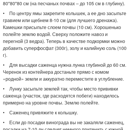
80*80*80 см (на песчаных почвах – до 105 см в глубину).
• По центру ямы закрепите колышек, а ее дно засыпьте
гравием или щебнем 8-10 см (для лучшего дренажа).
Камешки присыпьте слоем почвы (10 см). Хорошенько
полейте землю водой. Сверху положите навоз и
перегной (3 ведра). Теперь в качестве подкормки можно
добавить суперфосфат (300г), золу и калийную соль (100
г).
• Для высадки саженца нужна лунка глубиной до 60 см.
Черенок из контейнера достаньте прямо с комом
«родной» земли и аккуратно переместите в углубление.
• Лунку засыпьте землей так, чтобы место прививки
саженца (участок, где расходятся побеги) находилось
примерно на уровне почвы. Землю полейте.
• Саженец привяжите к колышку.
• Если до посадки винограда вы не закаляли саженец,
посадки на 7-10 дн следует немного притенить с южной