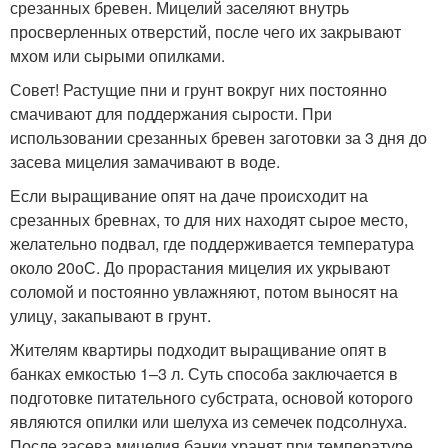
срезанных бревен. Мицелий заселяют внутрь
просверленных отверстий, после чего их закрывают
мхом или сырыми опилками.
Совет! Растущие пни и грунт вокруг них постоянно
смачивают для поддержания сырости. При
использовании срезанных бревен заготовки за 3 дня до
засева мицелия замачивают в воде.
Если выращивание опят на даче происходит на
срезанных бревнах, то для них находят сырое место,
желательно подвал, где поддерживается температура
около 20
о
С. До прорастания мицелия их укрывают
соломой и постоянно увлажняют, потом выносят на
улицу, закапывают в грунт.
Жителям квартиры подходит выращивание опят в
банках емкостью 1–3 л. Суть способа заключается в
подготовке питательного субстрата, основой которого
являются опилки или шелуха из семечек подсолнуха.
После засева мицелия банки хранят при температуре