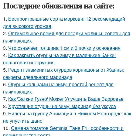
Последние обновления на сайте:
1.
Беспроигрышные сорта моркови: 12 рекомендаций
для высокого урожая
2.
Оптимальное время для посадки малины: советы для
начинающих
3.
Что означает толщина 1 см и 3 почки у основания
4.
Как закрыть огурцы на зиму в маленькие банки:
пошаговая инструкция
5.
Рецепт знаменитых огурцов корнишоны от Жанны:
секреты идеального маринада
6.
Огурцы кольцами на зиму: простой рецепт для
начинающих
7.
Как 'Заткни Гузно' Может Улучшить Ваше Здоровье
8.
Хрустящие огурцы на зиму: маринад без уксуса
9.
Билеты на группу Анимация в Нижнем Новгороде: как
не упустить шанс
10.
Семена томатов Seminis 'Таня F1': особенности и
преимущества сорта