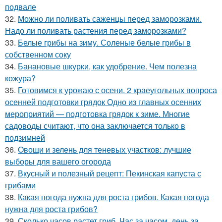
подвале
32.
Можно ли поливать саженцы перед заморозками.
Надо ли поливать растения перед заморозками?
33.
Белые грибы на зиму. Соленые белые грибы в
собственном соку
34.
Банановые шкурки, как удобрение. Чем полезна
кожура?
35.
Готовимся к урожаю с осени. 2 краеугольных вопроса
осенней подготовки грядок Одно из главных осенних
мероприятий — подготовка грядок к зиме. Многие
садоводы считают, что она заключается только в
подзимней
36.
Овощи и зелень для теневых участков: лучшие
выборы для вашего огорода
37.
Вкусный и полезный рецепт: Пекинская капуста с
грибами
38.
Какая погода нужна для роста грибов. Какая погода
нужна для роста грибов?
39.
Сколько часов растет гриб. Час за часом, день за