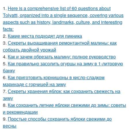
1.
Here is a comprehensive list of 60 questions about
Tolyatti, organized into a single sequence, covering various
aspects such as history, landmarks, culture, and interesting
facts:
2.
Какие места подходят для пикника
3.
Секреты выращивания ремонтантной малины: как
собрать двойной урожай
4.
Как и зачем обрезать малину: полное руководство
5.
Как правильно засолить огурцы на зиму в 1-литровую
банку
6.
Как приготовить корнишоны в кисло-сладком
маринаде с горчицей на зиму
7.
Секреты хранения яблок: как сохранить свежесть на
зиму
8.
Как сохранить летние яблоки свежими до зимы: советы
и рекомендации
9.
Простые способы сохранить яблоки свежими до
весны