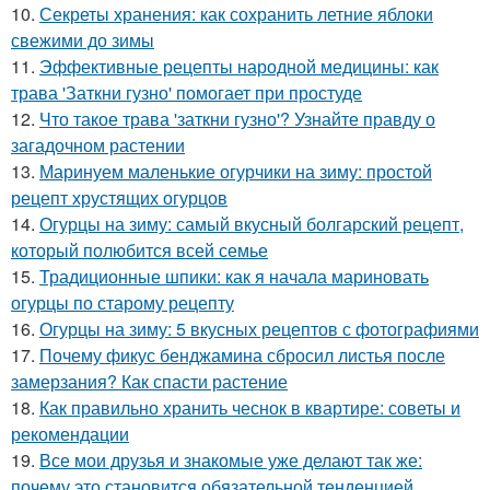
10.
Секреты хранения: как сохранить летние яблоки
свежими до зимы
11.
Эффективные рецепты народной медицины: как
трава 'Заткни гузно' помогает при простуде
12.
Что такое трава 'заткни гузно'? Узнайте правду о
загадочном растении
13.
Маринуем маленькие огурчики на зиму: простой
рецепт хрустящих огурцов
14.
Огурцы на зиму: самый вкусный болгарский рецепт,
который полюбится всей семье
15.
Традиционные шпики: как я начала мариновать
огурцы по старому рецепту
16.
Огурцы на зиму: 5 вкусных рецептов с фотографиями
17.
Почему фикус бенджамина сбросил листья после
замерзания? Как спасти растение
18.
Как правильно хранить чеснок в квартире: советы и
рекомендации
19.
Все мои друзья и знакомые уже делают так же:
почему это становится обязательной тенденцией