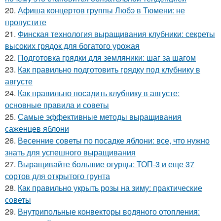
20.
Афиша концертов группы Любэ в Тюмени: не
пропустите
21.
Финская технология выращивания клубники: секреты
высоких грядок для богатого урожая
22.
Подготовка грядки для земляники: шаг за шагом
23.
Как правильно подготовить грядку под клубнику в
августе
24.
Как правильно посадить клубнику в августе:
основные правила и советы
25.
Самые эффективные методы выращивания
саженцев яблони
26.
Весенние советы по посадке яблони: все, что нужно
знать для успешного выращивания
27.
Выращивайте большие огурцы: ТОП-3 и еще 37
сортов для открытого грунта
28.
Как правильно укрыть розы на зиму: практические
советы
29.
Внутрипольные конвекторы водяного отопления: