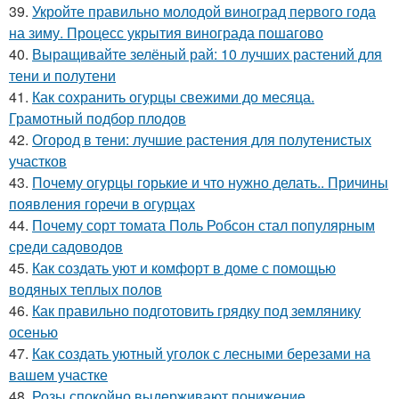
39.
Укройте правильно молодой виноград первого года
на зиму. Процесс укрытия винограда пошагово
40.
Выращивайте зелёный рай: 10 лучших растений для
тени и полутени
41.
Как сохранить огурцы свежими до месяца.
Грамотный подбор плодов
42.
Огород в тени: лучшие растения для полутенистых
участков
43.
Почему огурцы горькие и что нужно делать.. Причины
появления горечи в огурцах
44.
Почему сорт томата Поль Робсон стал популярным
среди садоводов
45.
Как создать уют и комфорт в доме с помощью
водяных теплых полов
46.
Как правильно подготовить грядку под землянику
осенью
47.
Как создать уютный уголок с лесными березами на
вашем участке
48.
Розы спокойно выдерживают понижение