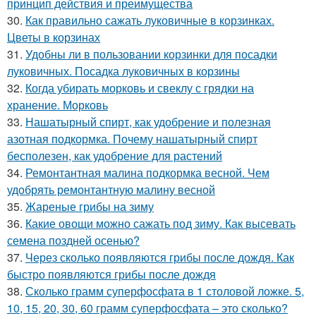
принцип действия и преимущества
30.
Как правильно сажать луковичные в корзинках.
Цветы в корзинах
31.
Удобны ли в пользовании корзинки для посадки
луковичных. Посадка луковичных в корзины
32.
Когда убирать морковь и свеклу с грядки на
хранение. Морковь
33.
Нашатырный спирт, как удобрение и полезная
азотная подкормка. Почему нашатырный спирт
бесполезен, как удобрение для растений
34.
Ремонтантная малина подкормка весной. Чем
удобрять ремонтантную малину весной
35.
Жареные грибы на зиму
36.
Какие овощи можно сажать под зиму. Как высевать
семена поздней осенью?
37.
Через сколько появляются грибы после дождя. Как
быстро появляются грибы после дождя
38.
Сколько грамм суперфосфата в 1 столовой ложке. 5,
10, 15, 20, 30, 60 грамм суперфосфата – это сколько?