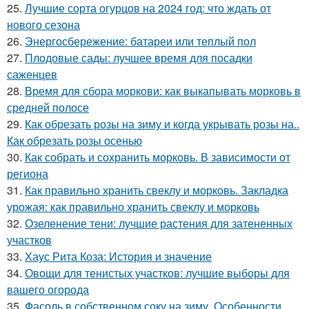
25.
Лучшие сорта огурцов на 2024 год: что ждать от
нового сезона
26.
Энергосбережение: батареи или теплый пол
27.
Плодовые сады: лучшее время для посадки
саженцев
28.
Время для сбора моркови: как выкапывать морковь в
средней полосе
29.
Как обрезать розы на зиму и когда укрывать розы на..
Как обрезать розы осенью
30.
Как собрать и сохранить морковь. В зависимости от
региона
31.
Как правильно хранить свеклу и морковь. Закладка
урожая: как правильно хранить свеклу и морковь
32.
Озеленение тени: лучшие растения для затененных
участков
33.
Хаус Рита Коза: История и значение
34.
Овощи для тенистых участков: лучшие выборы для
вашего огорода
35.
Фасоль в собственном соку на зиму. Особенности