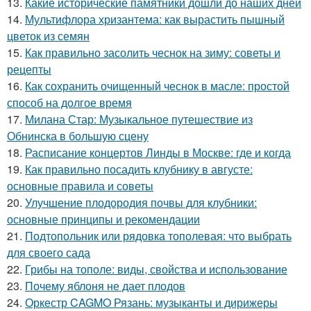
13.
Какие исторические памятники дошли до наших дней
14.
Мультифлора хризантема: как вырастить пышный
цветок из семян
15.
Как правильно засолить чеснок на зиму: советы и
рецепты
16.
Как сохранить очищенный чеснок в масле: простой
способ на долгое время
17.
Милана Стар: Музыкальное путешествие из
Обнинска в большую сцену
18.
Расписание концертов Линды в Москве: где и когда
19.
Как правильно посадить клубнику в августе:
основные правила и советы
20.
Улучшение плодородия почвы для клубники:
основные принципы и рекомендации
21.
Подтопольник или рядовка тополевая: что выбрать
для своего сада
22.
Грибы на тополе: виды, свойства и использование
23.
Почему яблоня не дает плодов
24.
Оркестр CAGMO Рязань: музыканты и дирижеры