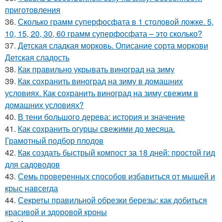
приготовления
36.
Сколько грамм суперфосфата в 1 столовой ложке. 5,
10, 15, 20, 30, 60 грамм суперфосфата – это сколько?
37.
Детская сладкая морковь. Описание сорта моркови
Детская сладость
38.
Как правильно укрывать виноград на зиму
39.
Как сохранить виноград на зиму в домашних
условиях. Как сохранить виноград на зиму свежим в
домашних условиях?
40.
В тени большого дерева: история и значение
41.
Как сохранить огурцы свежими до месяца.
Грамотный подбор плодов
42.
Как создать быстрый компост за 18 дней: простой гид
для садоводов
43.
Семь проверенных способов избавиться от мышей и
крыс навсегда
44.
Секреты правильной обрезки березы: как добиться
красивой и здоровой кроны