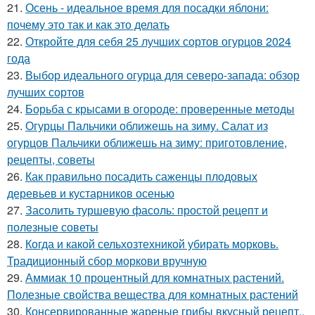
21.
Осень - идеальное время для посадки яблони:
почему это так и как это делать
22.
Откройте для себя 25 лучших сортов огурцов 2024
года
23.
Выбор идеального огурца для северо-запада: обзор
лучших сортов
24.
Борьба с крысами в огороде: проверенные методы
25.
Огурцы Пальчики оближешь на зиму. Салат из
огурцов Пальчики оближешь на зиму: приготовление,
рецепты, советы
26.
Как правильно посадить саженцы плодовых
деревьев и кустарников осенью
27.
Засолить туршевую фасоль: простой рецепт и
полезные советы
28.
Когда и какой сельхозтехникой убирать морковь.
Традиционный сбор моркови вручную
29.
Аммиак 10 процентный для комнатных растений.
Полезные свойства вещества для комнатных растений
30.
Консервированные жареные грибы вкусный рецепт..