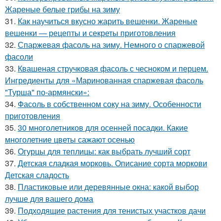
Жареные белые грибы на зиму
31.
Как научиться вкусно жарить вешенки. Жареные
вешенки — рецепты и секреты приготовления
32.
Спаржевая фасоль на зиму. Немного о спаржевой
фасоли
33.
Квашеная стручковая фасоль с чесноком и перцем.
Ингредиенты для «Маринованная спаржевая фасоль
"Турша" по-армянски»:
34.
Фасоль в собственном соку на зиму. Особенности
приготовления
35.
30 многолетников для осенней посадки. Какие
многолетние цветы сажают осенью
36.
Огурцы для теплицы: как выбрать лучший сорт
37.
Детская сладкая морковь. Описание сорта моркови
Детская сладость
38.
Пластиковые или деревянные окна: какой выбор
лучше для вашего дома
39.
Подходящие растения для тенистых участков дачи