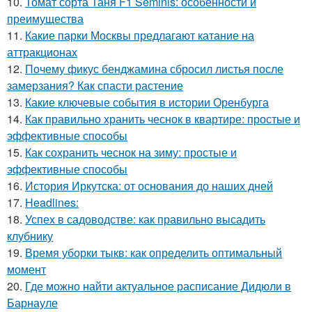
10.
Томат сорта Таня F1 Seminis: особенности и
преимущества
11.
Какие парки Москвы предлагают катание на
аттракционах
12.
Почему фикус бенджамина сбросил листья после
замерзания? Как спасти растение
13.
Какие ключевые события в истории Оренбурга
14.
Как правильно хранить чеснок в квартире: простые и
эффективные способы
15.
Как сохранить чеснок на зиму: простые и
эффективные способы
16.
История Иркутска: от основания до наших дней
17.
Headlines:
18.
Успех в садоводстве: как правильно высадить
клубнику
19.
Время уборки тыкв: как определить оптимальный
момент
20.
Где можно найти актуальное расписание Дидюли в
Барнауле