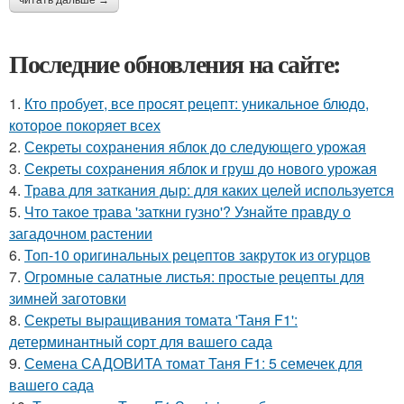
Последние обновления на сайте:
1.
Кто пробует, все просят рецепт: уникальное блюдо,
которое покоряет всех
2.
Секреты сохранения яблок до следующего урожая
3.
Секреты сохранения яблок и груш до нового урожая
4.
Трава для заткания дыр: для каких целей используется
5.
Что такое трава 'заткни гузно'? Узнайте правду о
загадочном растении
6.
Топ-10 оригинальных рецептов закруток из огурцов
7.
Огромные салатные листья: простые рецепты для
зимней заготовки
8.
Секреты выращивания томата 'Таня F1':
детерминантный сорт для вашего сада
9.
Семена САДОВИТА томат Таня F1: 5 семечек для
вашего сада