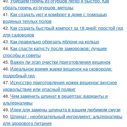
40.
Убираем горечь из огурцов легко и быстро. Как
убрать горечь из огурцов: методы
41.
Как создать уют и комфорт в доме с помощью
водяных теплых полов
42.
Как создать быстрый компост за 18 дней: простой гид
для садоводов
43.
Как правильно обрезать яблони на кольцо
44.
Как спасти капусту после заморозков: лучшие
способы и советы
45.
Важен ли этап очистки приготовления вешенок
46.
Идеальное время жарки вешенок на сковороде:
подробный гид
47.
Искусство приготовления ножек вешенок: вкусное
удовольствие или опасный подвиг
48.
Чем заменить шпинат в рецептах: варианты и
альтернативы
49.
Идеи для замены шпината в вашем любимом смузи
50.
Шпинат - необязательный ингредиент: альтернативы
для здорового питания