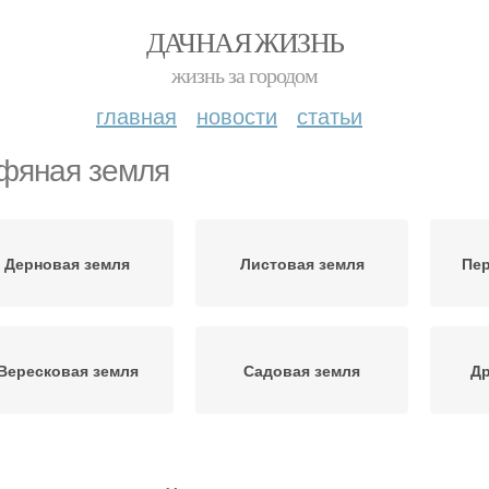
ДАЧНАЯ ЖИЗНЬ
жизнь за городом
главная
новости
статьи
фяная земля
Дерновая земля
Листовая земля
Пер
Вересковая земля
Садовая земля
Др
емля для рассады