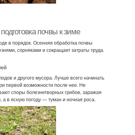
 подготовка почвы к зиме
роде в порядок. Осенняя обработка почвы
знями, сорняками и сокращает затраты труда.
лей
лодов и другого мусора. Лучше всего начинать
ри первой возможности после нее. Не
вают споры болезнетворных грибов, заражая
 а в ясную погоду — туман и ночная роса.