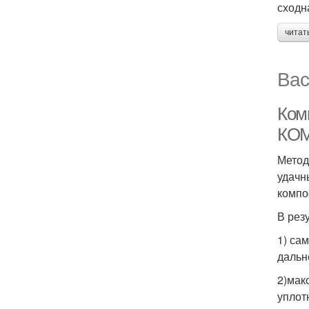
сходн
читат
Вас
Ком
КО
Метод
удачн
компо
В рез
1) са
дальн
2)мак
уплот