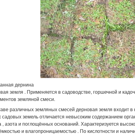
анная дернина
вая земля . Применяется в садоводстве, горшечной и кадоч
ементов земляной смеси.
таве различных земляных смесей дерновая земля входит в ко
х садовых земель отличается невысоким содержанием орга
а , азота и поглощённых оснований. Характеризуется высо
ёмкостью и влагопроницаемостью . По кислотности и нали