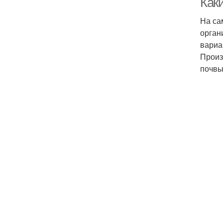
Как
На са
орган
вариа
Произ
почвы