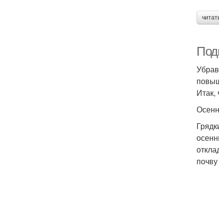
читат
Подг
Убрав
повыш
Итак,
Осенн
Грядк
осенн
откла
почву