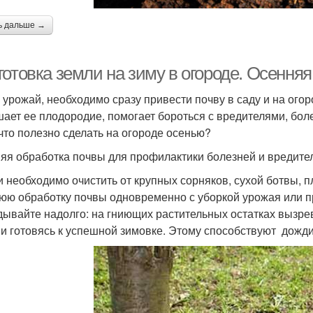
ь дальше →
отовка земли на зиму в огороде. Осенняя
 урожай, необходимо сразу привести почву в саду и на ого
ает ее плодородие, помогает бороться с вредителями, боле
 что полезно сделать на огороде осенью?
яя обработка почвы для профилактики болезней и вредите
и необходимо очистить от крупных сорняков, сухой ботвы, п
юю обработку почвы одновременно с уборкой урожая или п
дывайте надолго: на гниющих растительных остатках вызре
 и готовясь к успешной зимовке. Этому способствуют дожди,