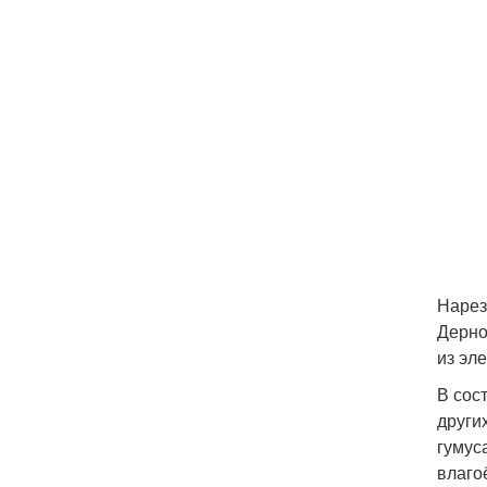
Нарез
Дерно
из эл
В сос
други
гумус
влаго