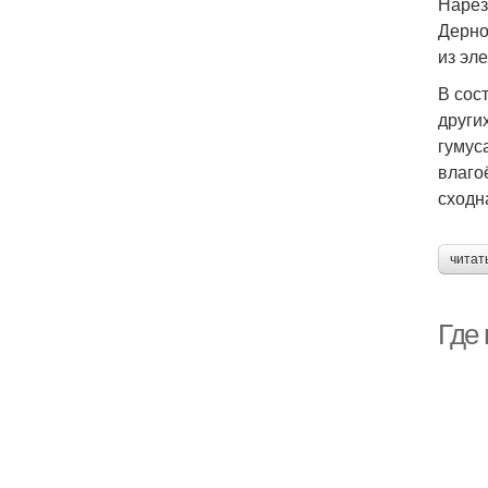
Нарез
Дерно
из эл
В сос
други
гумус
влаго
сходн
читат
Где 