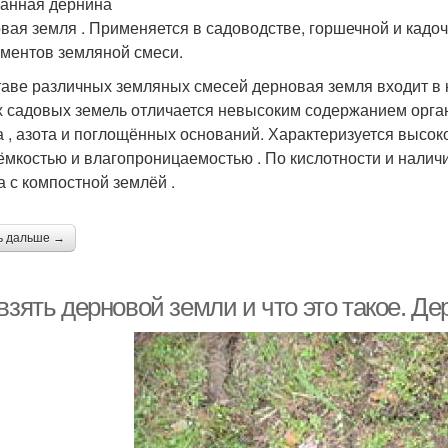
анная дернина
вая земля . Применяется в садоводстве, горшечной и кадоч
ементов земляной смеси.
таве различных земляных смесей дерновая земля входит в ко
х садовых земель отличается невысоким содержанием орга
а , азота и поглощённых оснований. Характеризуется высо
ёмкостью и влагопроницаемостью . По кислотности и нали
а с компостной землёй .
ь дальше →
взять дерновой земли и что это такое. Д