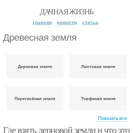
ДАЧНАЯ ЖИЗНЬ
главная
новости
статьи
Древесная земля
Дерновая земля
Листовая земля
Перегнойная земля
Торфяная земля
Показать все
Где взять дерновой земли и что это
Компостная земля
Вересковая земля