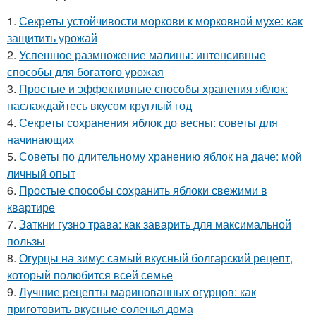
1.
Секреты устойчивости моркови к морковной мухе: как
защитить урожай
2.
Успешное размножение малины: интенсивные
способы для богатого урожая
3.
Простые и эффективные способы хранения яблок:
наслаждайтесь вкусом круглый год
4.
Секреты сохранения яблок до весны: советы для
начинающих
5.
Советы по длительному хранению яблок на даче: мой
личный опыт
6.
Простые способы сохранить яблоки свежими в
квартире
7.
Заткни гузно трава: как заварить для максимальной
пользы
8.
Огурцы на зиму: самый вкусный болгарский рецепт,
который полюбится всей семье
9.
Лучшие рецепты маринованных огурцов: как
приготовить вкусные соленья дома