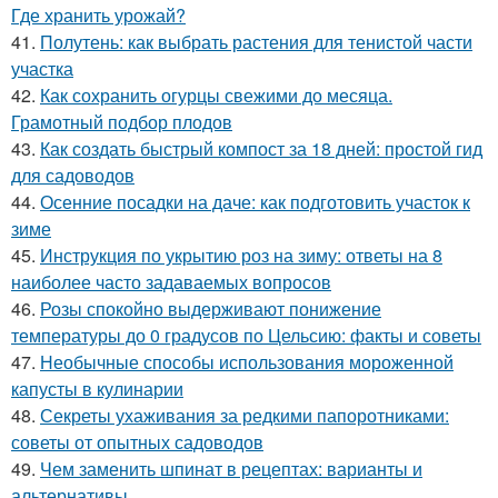
Где хранить урожай?
41.
Полутень: как выбрать растения для тенистой части
участка
42.
Как сохранить огурцы свежими до месяца.
Грамотный подбор плодов
43.
Как создать быстрый компост за 18 дней: простой гид
для садоводов
44.
Осенние посадки на даче: как подготовить участок к
зиме
45.
Инструкция по укрытию роз на зиму: ответы на 8
наиболее часто задаваемых вопросов
46.
Розы спокойно выдерживают понижение
температуры до 0 градусов по Цельсию: факты и советы
47.
Необычные способы использования мороженной
капусты в кулинарии
48.
Секреты ухаживания за редкими папоротниками:
советы от опытных садоводов
49.
Чем заменить шпинат в рецептах: варианты и
альтернативы