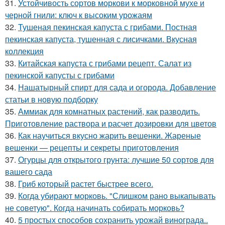
31.
Устойчивость сортов моркови к морковной мухе и
черной гнили: ключ к высоким урожаям
32.
Тушеная пекинская капуста с грибами. Постная
пекинская капуста, тушенная с лисичками. Вкусная
коллекция
33.
Китайская капуста с грибами рецепт. Салат из
пекинской капусты с грибами
34.
Нашатырный спирт для сада и огорода. Добавление
статьи в новую подборку
35.
Аммиак для комнатных растений, как разводить.
Приготовление раствора и расчет дозировки для цветов
36.
Как научиться вкусно жарить вешенки. Жареные
вешенки — рецепты и секреты приготовления
37.
Огурцы для открытого грунта: лучшие 50 сортов для
вашего сада
38.
Гриб который растет быстрее всего.
39.
Когда убирают морковь. "Слишком рано выкапывать
не советую". Когда начинать собирать морковь?
40.
5 простых способов сохранить урожай винограда..