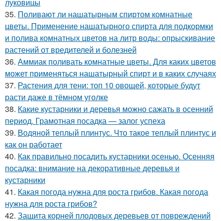
луковицы
35.
Поливают ли нашатырным спиртом комнатные
цветы. Применение нашатырного спирта для подкормки
и полива комнатных цветов на литр воды: опрыскивание
растений от вредителей и болезней
36.
Аммиак поливать комнатные цветы. Для каких цветов
может применяться нашатырный спирт и в каких случаях
37.
Растения для тени: топ 10 овощей, которые будут
расти даже в тёмном уголке
38.
Какие кустарники и деревья можно сажать в осенний
период. Грамотная посадка — залог успеха
39.
Водяной теплый плинтус. Что такое теплый плинтус и
как он работает
40.
Как правильно посадить кустарники осенью. Осенняя
посадка: внимание на декоративные деревья и
кустарники
41.
Какая погода нужна для роста грибов. Какая погода
нужна для роста грибов?
42.
Защита корней плодовых деревьев от повреждений