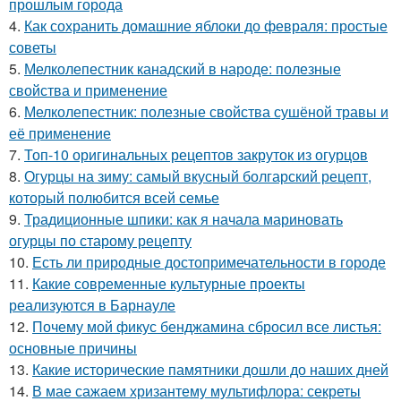
прошлым города
4.
Как сохранить домашние яблоки до февраля: простые
советы
5.
Мелколепестник канадский в народе: полезные
свойства и применение
6.
Мелколепестник: полезные свойства сушёной травы и
её применение
7.
Топ-10 оригинальных рецептов закруток из огурцов
8.
Огурцы на зиму: самый вкусный болгарский рецепт,
который полюбится всей семье
9.
Традиционные шпики: как я начала мариновать
огурцы по старому рецепту
10.
Есть ли природные достопримечательности в городе
11.
Какие современные культурные проекты
реализуются в Барнауле
12.
Почему мой фикус бенджамина сбросил все листья:
основные причины
13.
Какие исторические памятники дошли до наших дней
14.
В мае сажаем хризантему мультифлора: секреты