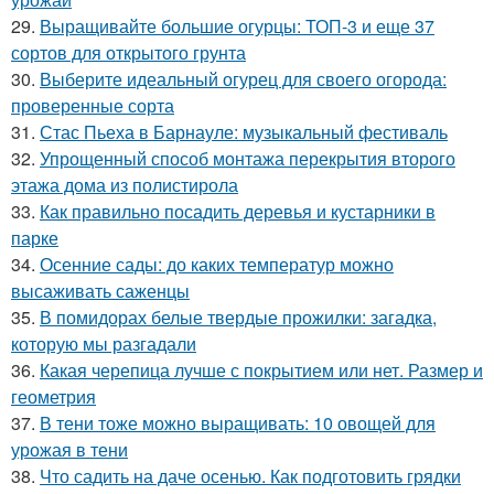
29.
Выращивайте большие огурцы: ТОП-3 и еще 37
сортов для открытого грунта
30.
Выберите идеальный огурец для своего огорода:
проверенные сорта
31.
Стас Пьеха в Барнауле: музыкальный фестиваль
32.
Упрощенный способ монтажа перекрытия второго
этажа дома из полистирола
33.
Как правильно посадить деревья и кустарники в
парке
34.
Осенние сады: до каких температур можно
высаживать саженцы
35.
В помидорах белые твердые прожилки: загадка,
которую мы разгадали
36.
Какая черепица лучше с покрытием или нет. Размер и
геометрия
37.
В тени тоже можно выращивать: 10 овощей для
урожая в тени
38.
Что садить на даче осенью. Как подготовить грядки