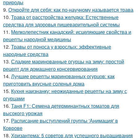
природы
9.
Откройте для себя: как по-научному называется трава
10.
Трава от расстройства желудка: Естественные
средства для здоровья пищеварительной системы
11.
Мелколепестник канадский: исцеляющие свойства и
рецепты народной медицины
12.
Травы от поноса у взрослых: эффективные
народные средства
13.
Сладкие маринованные огурцы на зиму: простой
рецепт для домашнего консервирования
14.
Лучшие рецепты маринованных огурцов: как
приготовить вкусные соленья дома
15.
Кухня наизнанку: неожиданные рецепты на зиму с
огурцами
16.
Таня F1: Семена детерминантных томатов для
высокого урожая
17.
Расписание выступлений группы 'Анимация' в
Коврове
18.
Хризантема: 5 советов для успешного выращивания