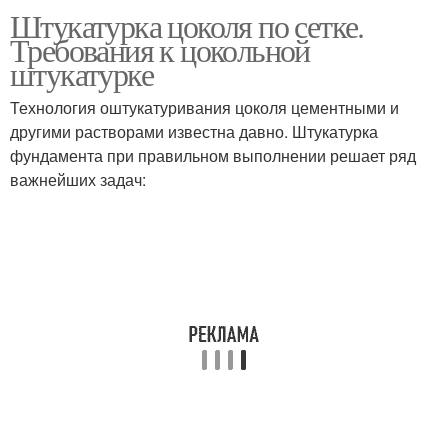
Штукатурка цоколя по сетке.
Штукатурка для
Декоративные
Требования к цокольной
наружных работ
штукатурки
штукатурке
Технология оштукатуривания цоколя цементными и
другими растворами известна давно. Штукатурка
фундамента при правильном выполнении решает ряд
важнейших задач: