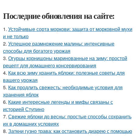
Последние обновления на сайте:
1.
Устойчивые сорта моркови: защита от морковной мухи
и не только
2.
Успешное размножение малины: интенсивные
способы для богатого урожая
3.
Огурцы корнишоны маринованные на зиму: простой
рецепт для домашнего консервирования
4.
Как всю зиму хранить яблоки: полезные советы для
вашего урожая
5.
Как продлить свежесть: необходимые условия для
хранения яблок
6.
Какие интересные легенды и мифы связаны с
историей Ступино
7.
Свежие яблоки до весны: простые способы сохранить
их в домашних условиях
8.
Заткни гузно трава: как остановить диарею с помощью