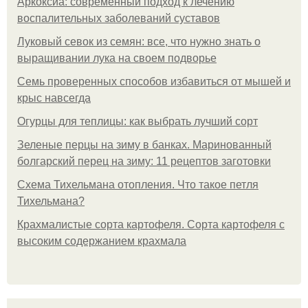
Аркоксиа: современный подход к лечению
воспалительных заболеваний суставов
Луковый севок из семян: все, что нужно знать о
выращивании лука на своем подворье
Семь проверенных способов избавиться от мышей и
крыс навсегда
Огурцы для теплицы: как выбрать лучший сорт
Зеленые перцы на зиму в банках. Маринованный
болгарский перец на зиму: 11 рецептов заготовки
Схема Тихельмана отопления. Что такое петля
Тихельмана?
Крахмалистые сорта картофеля. Сорта картофеля с
высоким содержанием крахмала