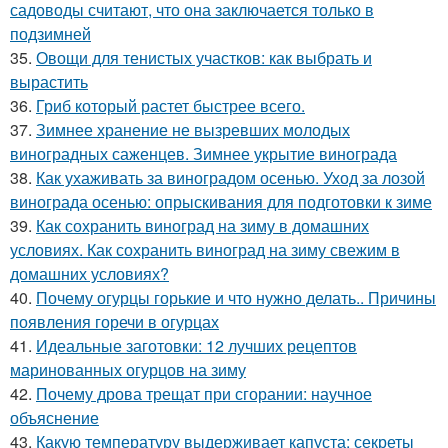
садоводы считают, что она заключается только в
подзимней
35.
Овощи для тенистых участков: как выбрать и
вырастить
36.
Гриб который растет быстрее всего.
37.
Зимнее хранение не вызревших молодых
виноградных саженцев. Зимнее укрытие винограда
38.
Как ухаживать за виноградом осенью. Уход за лозой
винограда осенью: опрыскивания для подготовки к зиме
39.
Как сохранить виноград на зиму в домашних
условиях. Как сохранить виноград на зиму свежим в
домашних условиях?
40.
Почему огурцы горькие и что нужно делать.. Причины
появления горечи в огурцах
41.
Идеальные заготовки: 12 лучших рецептов
маринованных огурцов на зиму
42.
Почему дрова трещат при сгорании: научное
объяснение
43.
Какую температуру выдерживает капуста: секреты