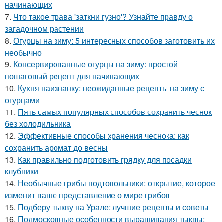
начинающих
7.
Что такое трава 'заткни гузно'? Узнайте правду о
загадочном растении
8.
Огурцы на зиму: 5 интересных способов заготовить их
необычно
9.
Консервированные огурцы на зиму: простой
пошаговый рецепт для начинающих
10.
Кухня наизнанку: неожиданные рецепты на зиму с
огурцами
11.
Пять самых популярных способов сохранить чеснок
без холодильника
12.
Эффективные способы хранения чеснока: как
сохранить аромат до весны
13.
Как правильно подготовить грядку для посадки
клубники
14.
Необычные грибы подтопольники: открытие, которое
изменит ваше представление о мире грибов
15.
Подберу тыкву на Урале: лучшие рецепты и советы
16.
Подмосковные особенности выращивания тыквы: