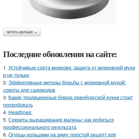
читать дальше →
Последние обновления на сайте:
1.
Устойчивые сорта моркови: защита от морковной мухи
и не только
2.
Эффективные методы борьбы с морковной мухой:
советы для садоводов
3.
Какие традиционные блюда оренбургской кухни стоит
попробовать
4.
Headlines:
5.
Секреты выращивания малины: как добиться
профессионального результата
6.
Огурцы кольцами на зиму: простой рецепт для