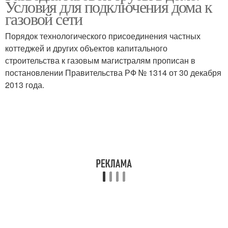
Условия для подключения дома к
домовладению
газовой сети
Порядок технологического присоединения частных
коттеджей и других объектов капитального
Трубы на кухне
Газовые трубы
строительства к газовым магистралям прописан в
постановлении Правительства РФ № 1314 от 30 декабря
2013 года.
Труба в квартире