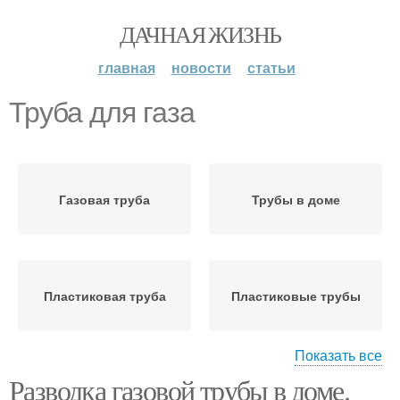
ДАЧНАЯ ЖИЗНЬ
главная
новости
статьи
Труба для газа
Газовая труба
Трубы в доме
Пластиковая труба
Пластиковые трубы
Показать все
Разводка газовой трубы в доме.
Газ к частному
Трубы в частном доме