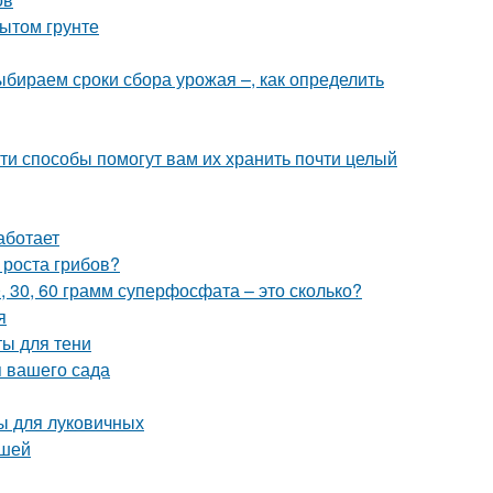
ытом грунте
Выбираем сроки сбора урожая –, как определить
ти способы помогут вам их хранить почти целый
аботает
 роста грибов?
0, 30, 60 грамм суперфосфата – это сколько?
я
ты для тени
 вашего сада
ы для луковичных
ршей