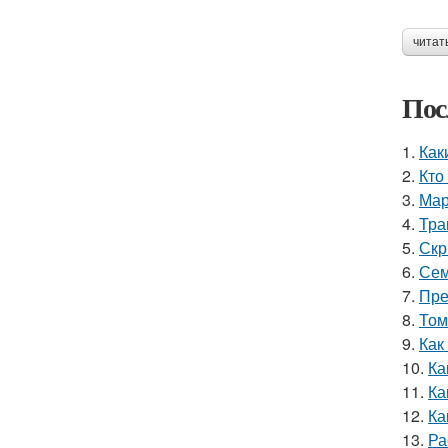
читат
Пос
1.
Как
2.
Кто
3.
Мар
4.
Тра
5.
Скр
6.
Сем
7.
Пре
8.
Том
9.
Как
10.
Ка
11.
Ка
12.
Ка
13.
Ра