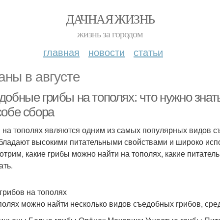
ДАЧНАЯ ЖИЗНЬ
жизнь за городом
главная
новости
статьи
аны в августе
добные грибы на тополях: что нужно знат
собе сбора
 на тополях являются одним из самых популярных видов съ
бладают высокими питательными свойствами и широко испол
отрим, какие грибы можно найти на тополях, какие питател
ать.
грибов на тополях
полях можно найти несколько видов съедобных грибов, сре