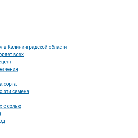
я в Калининградской области
оряет всех
ецепт
легчения
а сорта
о эти семена
х с солью
я
од