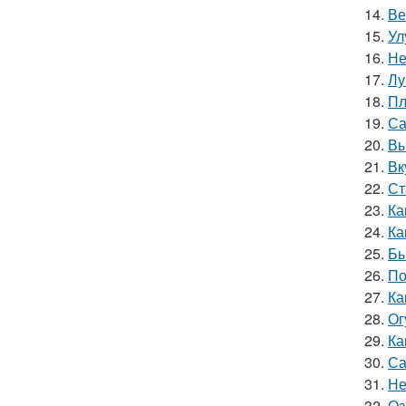
14.
Ве
15.
Ул
16.
Не
17.
Лу
18.
Пл
19.
Са
20.
Вы
21.
Вк
22.
Ст
23.
Ка
24.
Ка
25.
Бы
26.
По
27.
Ка
28.
Ог
29.
Ка
30.
Са
31.
Не
32.
Оз