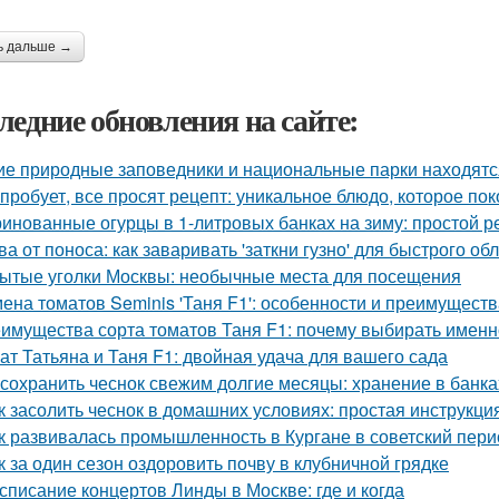
ь дальше →
ледние обновления на сайте:
ие природные заповедники и национальные парки находятс
 пробует, все просят рецепт: уникальное блюдо, которое пок
инованные огурцы в 1-литровых банках на зиму: простой р
ва от поноса: как заваривать 'заткни гузно' для быстрого об
ытые уголки Москвы: необычные места для посещения
ена томатов Seminis 'Таня F1': особенности и преимуществ
имущества сорта томатов Таня F1: почему выбирать именн
ат Татьяна и Таня F1: двойная удача для вашего сада
 сохранить чеснок свежим долгие месяцы: хранение в банка
к засолить чеснок в домашних условиях: простая инструкци
к развивалась промышленность в Кургане в советский пери
к за один сезон оздоровить почву в клубничной грядке
списание концертов Линды в Москве: где и когда