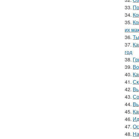
33.
По
34.
Ко
35.
Ко
их ма
36.
Ты
37.
Ка
год
38.
Гр
39.
Во
40.
Ка
41.
Ск
42.
Вы
43.
Со
44.
Вы
45.
Ка
46.
Ид
47.
Ос
48.
На