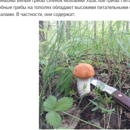
ньоны Белые грибы Опёнок Моховики Ушастые грибы Питат
бные грибы на тополях обладают высокими питательными 
алами. В частности, они содержат: