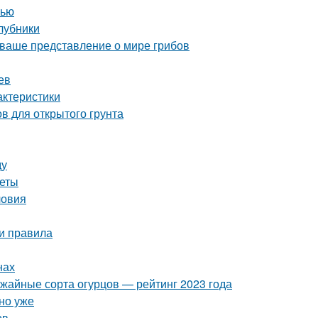
нью
клубники
 ваше представление о мире грибов
ев
актеристики
в для открытого грунта
ду
веты
ловия
 и правила
нах
ожайные сорта огурцов — рейтинг 2023 года
но уже
ов