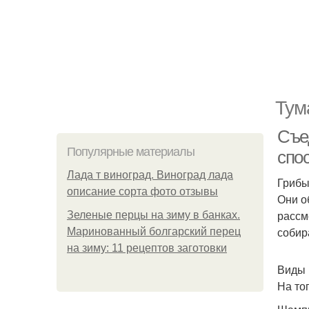
Тум
Съе
Популярные материалы
спо
Лада т виноград. Виноград лада
Грибы
описание сорта фото отзывы
Они о
рассм
Зеленые перцы на зиму в банках.
собир
Маринованный болгарский перец
на зиму: 11 рецептов заготовки
Виды 
На то