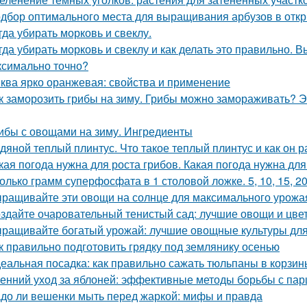
дбор оптимального места для выращивания арбузов в откр
гда убирать морковь и свеклу.
гда убирать морковь и свеклу и как делать это правильно. 
ксимально точно?
ква ярко оранжевая: свойства и применение
к заморозить грибы на зиму. Грибы можно замораживать? Э
ибы с овощами на зиму. Ингредиенты
дяной теплый плинтус. Что такое теплый плинтус и как он р
кая погода нужна для роста грибов. Какая погода нужна для
олько грамм суперфосфата в 1 столовой ложке. 5, 10, 15, 2
ращивайте эти овощи на солнце для максимального урожа
здайте очаровательный тенистый сад: лучшие овощи и цве
ращивайте богатый урожай: лучшие овощные культуры для
к правильно подготовить грядку под землянику осенью
еальная посадка: как правильно сажать тюльпаны в корзин
енний уход за яблоней: эффективные методы борьбы с па
до ли вешенки мыть перед жаркой: мифы и правда