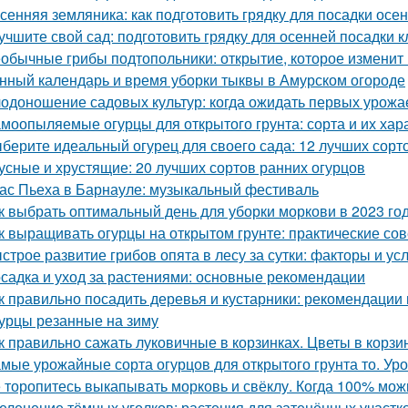
сенняя земляника: как подготовить грядку для посадки осе
учшите свой сад: подготовить грядку для осенней посадки 
обычные грибы подтопольники: открытие, которое изменит
нный календарь и время уборки тыквы в Амурском огороде
одоношение садовых культур: когда ожидать первых урожа
моопыляемые огурцы для открытого грунта: сорта и их хар
берите идеальный огурец для своего сада: 12 лучших сорто
усные и хрустящие: 20 лучших сортов ранних огурцов
ас Пьеха в Барнауле: музыкальный фестиваль
к выбрать оптимальный день для уборки моркови в 2023 го
к выращивать огурцы на открытом грунте: практические со
строе развитие грибов опята в лесу за сутки: факторы и ус
садка и уход за растениями: основные рекомендации
к правильно посадить деревья и кустарники: рекомендации
урцы резанные на зиму
к правильно сажать луковичные в корзинках. Цветы в корзи
мые урожайные сорта огурцов для открытого грунта то. Ур
 торопитесь выкапывать морковь и свёклу. Когда 100% мож
еленение тёмных уголков: растения для затенённых участк