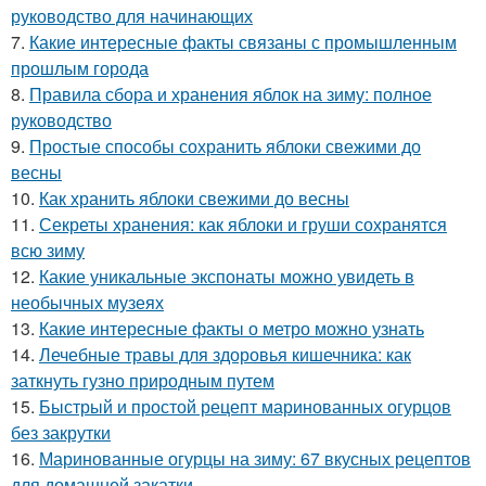
руководство для начинающих
7.
Какие интересные факты связаны с промышленным
прошлым города
8.
Правила сбора и хранения яблок на зиму: полное
руководство
9.
Простые способы сохранить яблоки свежими до
весны
10.
Как хранить яблоки свежими до весны
11.
Секреты хранения: как яблоки и груши сохранятся
всю зиму
12.
Какие уникальные экспонаты можно увидеть в
необычных музеях
13.
Какие интересные факты о метро можно узнать
14.
Лечебные травы для здоровья кишечника: как
заткнуть гузно природным путем
15.
Быстрый и простой рецепт маринованных огурцов
без закрутки
16.
Маринованные огурцы на зиму: 67 вкусных рецептов
для домашней закатки