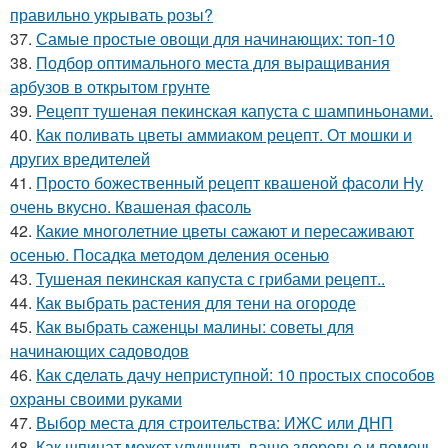
правильно укрывать розы?
37.
Самые простые овощи для начинающих: топ-10
38.
Подбор оптимального места для выращивания
арбузов в открытом грунте
39.
Рецепт тушеная пекинская капуста с шампиньонами.
40.
Как поливать цветы аммиаком рецепт. От мошки и
других вредителей
41.
Просто божественный рецепт квашеной фасоли Ну
очень вкусно. Квашеная фасоль
42.
Какие многолетние цветы сажают и пересаживают
осенью. Посадка методом деления осенью
43.
Тушеная пекинская капуста с грибами рецепт..
44.
Как выбрать растения для тени на огороде
45.
Как выбрать саженцы малины: советы для
начинающих садоводов
46.
Как сделать дачу неприступной: 10 простых способов
охраны своими руками
47.
Выбор места для строительства: ИЖС или ДНП
48.
Как шпинат может улучшить ваше здоровье и помочь