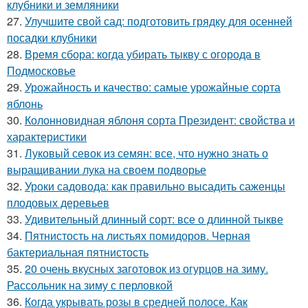
клубники и земляники
27.
Улучшите свой сад: подготовить грядку для осенней
посадки клубники
28.
Время сбора: когда убирать тыкву с огорода в
Подмосковье
29.
Урожайность и качество: самые урожайные сорта
яблонь
30.
Колонновидная яблоня сорта Президент: свойства и
характеристики
31.
Луковый севок из семян: все, что нужно знать о
выращивании лука на своем подворье
32.
Уроки садовода: как правильно высадить саженцы
плодовых деревьев
33.
Удивительный длинный сорт: все о длинной тыкве
34.
Пятнистость на листьях помидоров. Черная
бактериальная пятнистость
35.
20 очень вкусных заготовок из огурцов на зиму.
Рассольник на зиму с перловкой
36.
Когда укрывать розы в средней полосе. Как