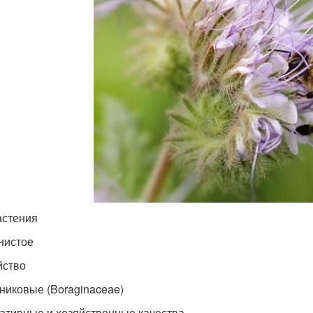
астения
нистое
йство
никовые (Boraginaceae)
ативные и хозяйственные качества