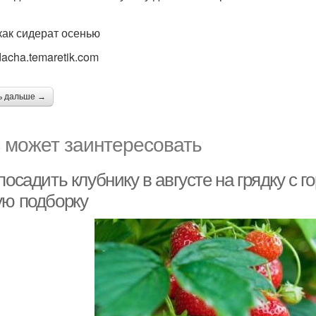
как сидерат осенью
acha.temaretik.com
ь дальше →
 может заинтересовать
посадить клубнику в августе на грядку с 
ую подборку