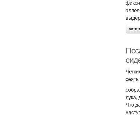
фикси
аллел
выдер
читат
Пос
сид
Четки
сеять
собра
лука,
Что д
насту