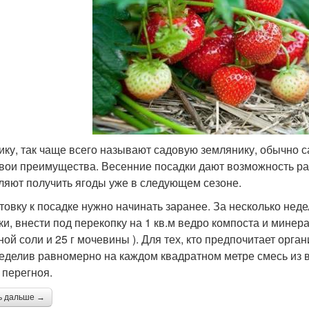
ику, так чаще всего называют садовую землянику, обычно 
свои преимущества. Весенние посадки дают возможность ра
ляют получить ягоды уже в следующем сезоне.
товку к посадке нужно начинать заранее. За несколько неде
ки, внести под перекопку на 1 кв.м ведро компоста и минер
ной соли и 25 г мочевины ). Для тех, кто предпочитает орга
еделив равномерно на каждом квадратном метре смесь из в
 перегноя.
ь дальше →