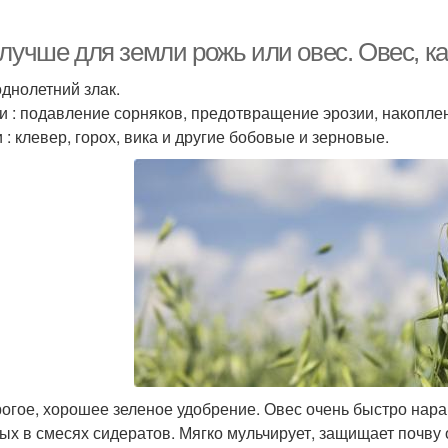
 лучше для земли рожь или овес. Овес, к
однолетний злак.
и : подавление сорняков, предотвращение эрозии, накоплен
 : клевер, горох, вика и другие бобовые и зерновые.
огое, хорошее зеленое удобрение. Овес очень быстро нар
ых в смесях сидератов. Мягко мульчирует, защищает почву 