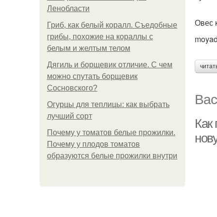
Ленобласти
Овес 
Гриб, как белый коралл. Съедобные
грибы, похожие на кораллы с
moyad
белым и желтым телом
Дягиль и борщевик отличие. С чем
читат
можно спутать борщевик
Сосновского?
Вас
Огурцы для теплицы: как выбрать
лучший сорт
Как 
Почему у томатов белые прожилки.
нов
Почему у плодов томатов
образуются белые прожилки внутри