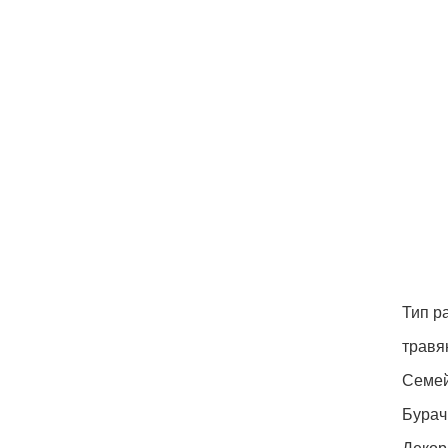
Тип р
травя
Семе
Бурач
Декор