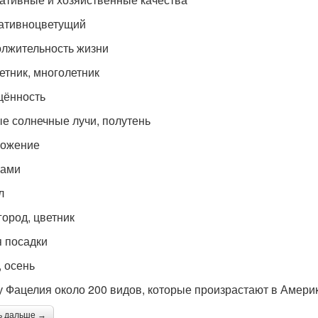
ативноцветущий
лжительность жизни
етник, многолетник
ённость
е солнечные лучи, полутень
ножение
нами
л
город, цветник
 посадки
, осень
у Фацелия около 200 видов, которые произрастают в Америк
ь дальше →