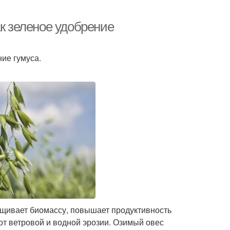
ак зеленое удобрение
ие гумуса.
ащивает биомассу, повышает продуктивность
от ветровой и водной эрозии. Озимый овес