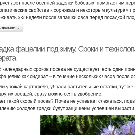
рует азот после осенней заделки бобовых, помогает им пер
опатические свойства к сорнякам и некоторым культурам п
живать 2-3 недели после запашки овса перед посадкой пло
ь дальше →
адка фацелии под зиму. Сроки и технолог
ерата
х календарных сроков посева не существует, есть один при
 фацелию как сидерат – в течение нескольких часов после 
ли урожай картофеля, убрали растительные остатки, тут же
 других овощей, сразу можно сеять удобрение.
ает такой скорый посев? Почва не успевает слежаться, подв
плению холодов грядки будут защищены успевшей вырасти