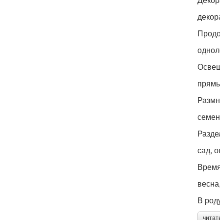
декор
Продо
однол
Освещ
прямы
Разм
семе
Разде
сад, о
Время
весна
В род
читат