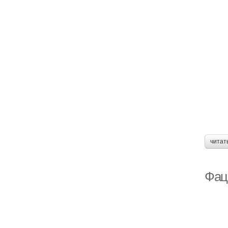
читат
Фац