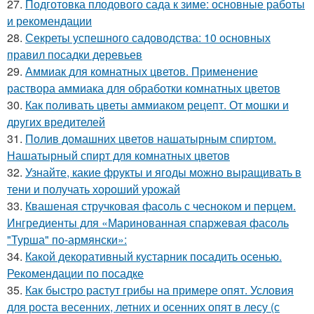
27.
Подготовка плодового сада к зиме: основные работы
и рекомендации
28.
Секреты успешного садоводства: 10 основных
правил посадки деревьев
29.
Аммиак для комнатных цветов. Применение
раствора аммиака для обработки комнатных цветов
30.
Как поливать цветы аммиаком рецепт. От мошки и
других вредителей
31.
Полив домашних цветов нашатырным спиртом.
Нашатырный спирт для комнатных цветов
32.
Узнайте, какие фрукты и ягоды можно выращивать в
тени и получать хороший урожай
33.
Квашеная стручковая фасоль с чесноком и перцем.
Ингредиенты для «Маринованная спаржевая фасоль
"Турша" по-армянски»:
34.
Какой декоративный кустарник посадить осенью.
Рекомендации по посадке
35.
Как быстро растут грибы на примере опят. Условия
для роста весенних, летних и осенних опят в лесу (с