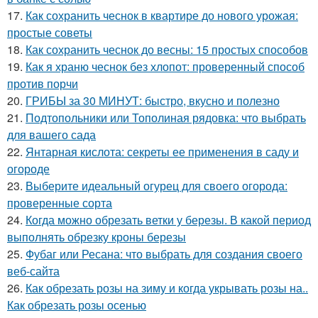
17.
Как сохранить чеснок в квартире до нового урожая:
простые советы
18.
Как сохранить чеснок до весны: 15 простых способов
19.
Как я храню чеснок без хлопот: проверенный способ
против порчи
20.
ГРИБЫ за 30 МИНУТ: быстро, вкусно и полезно
21.
Подтопольники или Тополиная рядовка: что выбрать
для вашего сада
22.
Янтарная кислота: секреты ее применения в саду и
огороде
23.
Выберите идеальный огурец для своего огорода:
проверенные сорта
24.
Когда можно обрезать ветки у березы. В какой период
выполнять обрезку кроны березы
25.
Фубаг или Ресана: что выбрать для создания своего
веб-сайта
26.
Как обрезать розы на зиму и когда укрывать розы на..
Как обрезать розы осенью