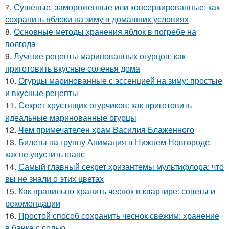
7.
Сушёные, замороженные или консервированные: как
сохранить яблоки на зиму в домашних условиях
8.
Основные методы хранения яблок в погребе на
полгода
9.
Лучшие рецепты маринованных огурцов: как
приготовить вкусные соленья дома
10.
Огурцы маринованные с эссенцией на зиму: простые
и вкусные рецепты
11.
Секрет хрустящих огурчиков: как приготовить
идеальные маринованные огурцы
12.
Чем примечателен храм Василия Блаженного
13.
Билеты на группу Анимация в Нижнем Новгороде:
как не упустить шанс
14.
Самый главный секрет хризантемы мультифлора: что
вы не знали о этих цветах
15.
Как правильно хранить чеснок в квартире: советы и
рекомендации
16.
Простой способ сохранить чеснок свежим: хранение
в банке с солью