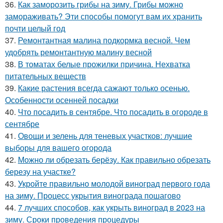
36.
Как заморозить грибы на зиму. Грибы можно
замораживать? Эти способы помогут вам их хранить
почти целый год
37.
Ремонтантная малина подкормка весной. Чем
удобрять ремонтантную малину весной
38.
В томатах белые прожилки причина. Нехватка
питательных веществ
39.
Какие растения всегда сажают только осенью.
Особенности осенней посадки
40.
Что посадить в сентябре. Что посадить в огороде в
сентябре
41.
Овощи и зелень для теневых участков: лучшие
выборы для вашего огорода
42.
Можно ли обрезать берёзу. Как правильно обрезать
березу на участке?
43.
Укройте правильно молодой виноград первого года
на зиму. Процесс укрытия винограда пошагово
44.
7 лучших способов, как укрыть виноград в 2023 на
зиму. Сроки проведения процедуры