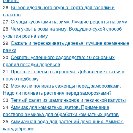
советы
26.
Выбор идеального огурца: сорта для засолки и
салатов
27.
Огурцы кусочками на зиму. Лучшие рецепты на зиму
28.
Чем укрыть розы на зиму. Воздушно-сухой способ
укрытия роз на зиму
29.
Сажать и пересаживать деревья: лучшие временные
рамки
30.
Секреты успешного садоводства: 10 основных
правил посадки деревьев
31.
Простые советы от агронома. Добавление статьи в
новую подборку
32.
Можно ли поливать саженцы перед заморозками.
Надо ли поливать растения перед заморозками?
33.
Теплый салат из шампиньонов и пекинской капусты
34.
Аммиак для комнатных цветов. Применение
раствора аммиака для обработки комнатных цветов
35.
Аммиачная вода для растений домашних. Аммиак,
как удобрение