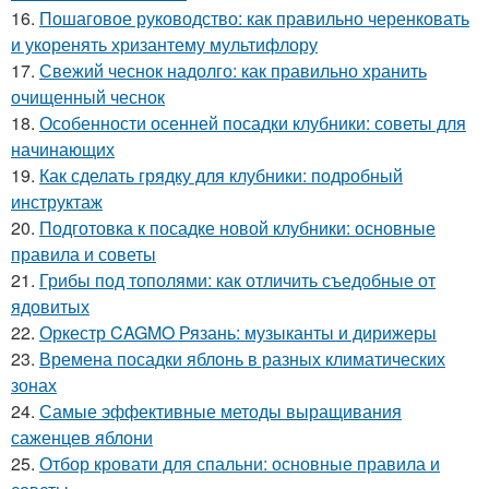
16.
Пошаговое руководство: как правильно черенковать
и укоренять хризантему мультифлору
17.
Свежий чеснок надолго: как правильно хранить
очищенный чеснок
18.
Особенности осенней посадки клубники: советы для
начинающих
19.
Как сделать грядку для клубники: подробный
инструктаж
20.
Подготовка к посадке новой клубники: основные
правила и советы
21.
Грибы под тополями: как отличить съедобные от
ядовитых
22.
Оркестр CAGMO Рязань: музыканты и дирижеры
23.
Времена посадки яблонь в разных климатических
зонах
24.
Самые эффективные методы выращивания
саженцев яблони
25.
Отбор кровати для спальни: основные правила и