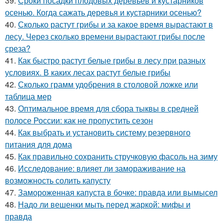
39.
Сроки посадки плодовых деревьев и кустарников
осенью. Когда сажать деревья и кустарники осенью?
40.
Сколько растут грибы и за какое время вырастают в
лесу. Через сколько времени вырастают грибы после
среза?
41.
Как быстро растут белые грибы в лесу при разных
условиях. В каких лесах растут белые грибы
42.
Сколько грамм удобрения в столовой ложке или
таблица мер
43.
Оптимальное время для сбора тыквы в средней
полосе России: как не пропустить сезон
44.
Как выбрать и установить систему резервного
питания для дома
45.
Как правильно сохранить стручковую фасоль на зиму
46.
Исследование: влияет ли замораживание на
возможность солить капусту
47.
Замороженная капуста в бочке: правда или вымысел
48.
Надо ли вешенки мыть перед жаркой: мифы и
правда