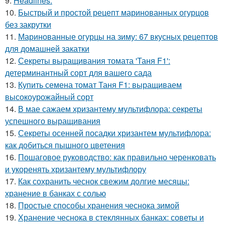
9.
Headlines:
10.
Быстрый и простой рецепт маринованных огурцов
без закрутки
11.
Маринованные огурцы на зиму: 67 вкусных рецептов
для домашней закатки
12.
Секреты выращивания томата 'Таня F1':
детерминантный сорт для вашего сада
13.
Купить семена томат Таня F1: выращиваем
высокоурожайный сорт
14.
В мае сажаем хризантему мультифлора: секреты
успешного выращивания
15.
Секреты осенней посадки хризантем мультифлора:
как добиться пышного цветения
16.
Пошаговое руководство: как правильно черенковать
и укоренять хризантему мультифлору
17.
Как сохранить чеснок свежим долгие месяцы:
хранение в банках с солью
18.
Простые способы хранения чеснока зимой
19.
Хранение чеснока в стеклянных банках: советы и