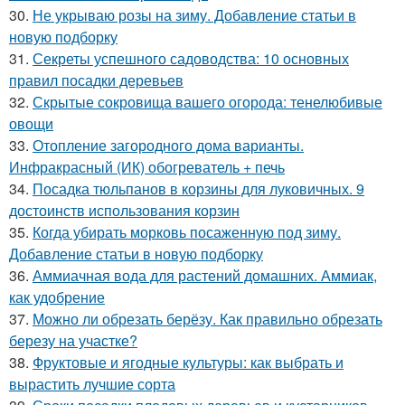
30.
Не укрываю розы на зиму. Добавление статьи в
новую подборку
31.
Секреты успешного садоводства: 10 основных
правил посадки деревьев
32.
Скрытые сокровища вашего огорода: тенелюбивые
овощи
33.
Отопление загородного дома варианты.
Инфракрасный (ИК) обогреватель + печь
34.
Посадка тюльпанов в корзины для луковичных. 9
достоинств использования корзин
35.
Когда убирать морковь посаженную под зиму.
Добавление статьи в новую подборку
36.
Аммиачная вода для растений домашних. Аммиак,
как удобрение
37.
Можно ли обрезать берёзу. Как правильно обрезать
березу на участке?
38.
Фруктовые и ягодные культуры: как выбрать и
вырастить лучшие сорта