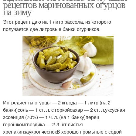
рецептов маринованных огурцов
на зиму
Этот рецепт даю на 1 литр рассола, из которого
получается две литровые банки огурчиков.
Ингредиенты:огурцы — 2 кгвода — 1 литр (на 2
банки)соль — 1 ст. л. с горкойсахар — 2 ст. л.уксусная
эссенция (70%) — 1 ч. л. (на 1 банку)перец
горошкомгвоздика — 2-3 шт.листья
хренакинзаукропчеснокВ хорошо промытые с содой