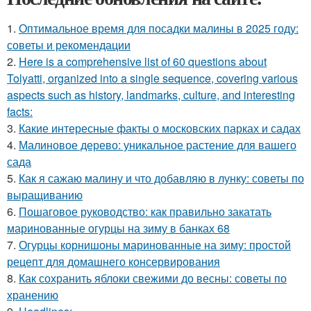
1.
Оптимальное время для посадки малины в 2025 году:
советы и рекомендации
2.
Here is a comprehensive list of 60 questions about
Tolyatti, organized into a single sequence, covering various
aspects such as history, landmarks, culture, and interesting
facts:
3.
Какие интересные факты о московских парках и садах
4.
Малиновое дерево: уникальное растение для вашего
сада
5.
Как я сажаю малину и что добавляю в лунку: советы по
выращиванию
6.
Пошаговое руководство: как правильно закатать
маринованные огурцы на зиму в банках 68
7.
Огурцы корнишоны маринованные на зиму: простой
рецепт для домашнего консервирования
8.
Как сохранить яблоки свежими до весны: советы по
хранению