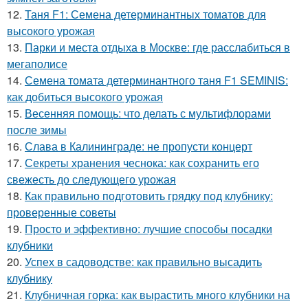
12.
Таня F1: Семена детерминантных томатов для
высокого урожая
13.
Парки и места отдыха в Москве: где расслабиться в
мегаполисе
14.
Семена томата детерминантного таня F1 SEMINIS:
как добиться высокого урожая
15.
Весенняя помощь: что делать с мультифлорами
после зимы
16.
Слава в Калининграде: не пропусти концерт
17.
Секреты хранения чеснока: как сохранить его
свежесть до следующего урожая
18.
Как правильно подготовить грядку под клубнику:
проверенные советы
19.
Просто и эффективно: лучшие способы посадки
клубники
20.
Успех в садоводстве: как правильно высадить
клубнику
21.
Клубничная горка: как вырастить много клубники на