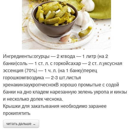
Ингредиенты:огурцы — 2 кгвода — 1 литр (на 2
банки)соль — 1 ст. л. с горкойсахар — 2 ст. л.уксусная
эссенция (70%) — 1 ч. л. (на 1 банку)перец
горошкомгвоздика — 2-3 шт.листья
хренакинзаукропчеснокВ хорошо промытые с содой
банки на дно кладем нарезанную зелень укропа и кинзы
и несколько долек чеснока.
Крышки для закатывания необходимо заранее
прокипятить
читать дальше →