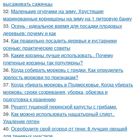
высаживать саженцы
32.
Маленькие огурчики на зиму. Хрустящие
маринованные корнишоны на зиму на 1 литровую банку
33.
Осень - идеальное время для посадки плодовых
деревьев: почему и как
34.
Как правильно посадить деревья и кустарники
осенью: практические советы
35.
Какие корзины лучше использовать.. Почему
плетеные корзины так популярны?
36.
Когда собирать морковь с грядки. Как определить
зрелость моркови по признакам?
37.
Когда убирать морковь в Подмосковье. Когда убирать
морковь: сроки созревания, уборка, обрезка и
подготовка к хранению
38.
Рецепт тушеной пекинской капусты с грибами.
39.
Как можно использовать нашатырный спирт..
Удаление пятен
40.
Освободите свой огород от тени: 8 лучших овощей
для теневых участков