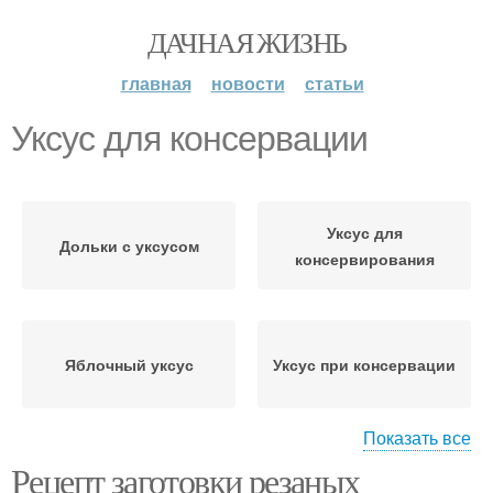
ДАЧНАЯ ЖИЗНЬ
главная
новости
статьи
Уксус для консервации
Уксус для
Дольки с уксусом
консервирования
Яблочный уксус
Уксус при консервации
Показать все
Рецепт заготовки резаных
Уксус в кулинарии
Огурцов с уксусом