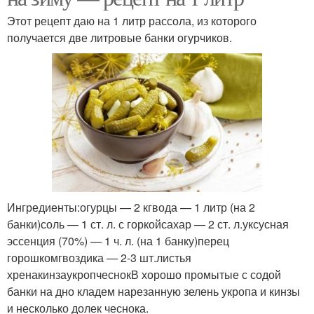
Этот рецепт даю на 1 литр рассола, из которого
получается две литровые банки огурчиков.
Ингредиенты:огурцы — 2 кгвода — 1 литр (на 2
банки)соль — 1 ст. л. с горкойсахар — 2 ст. л.уксусная
эссенция (70%) — 1 ч. л. (на 1 банку)перец
горошкомгвоздика — 2-3 шт.листья
хренакинзаукропчеснокВ хорошо промытые с содой
банки на дно кладем нарезанную зелень укропа и кинзы
и несколько долек чеснока.