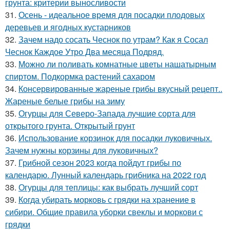
грунта: критерии выносливости
31.
Осень - идеальное время для посадки плодовых
деревьев и ягодных кустарников
32.
Зачем надо сосать Чеснок по утрам? Как я Сосал
Чеснок Каждое Утро Два месяца Подряд.
33.
Можно ли поливать комнатные цветы нашатырным
спиртом. Подкормка растений сахаром
34.
Консервированные жареные грибы вкусный рецепт..
Жареные белые грибы на зиму
35.
Огурцы для Северо-Запада лучшие сорта для
открытого грунта. Открытый грунт
36.
Использование корзинок для посадки луковичных.
Зачем нужны корзины для луковичных?
37.
Грибной сезон 2023 когда пойдут грибы по
календарю. Лунный календарь грибника на 2022 год
38.
Огурцы для теплицы: как выбрать лучший сорт
39.
Когда убирать морковь с грядки на хранение в
сибири. Общие правила уборки свеклы и моркови с
грядки