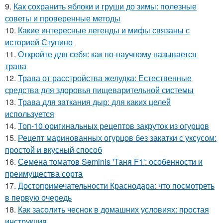
9.
Как сохранить яблоки и груши до зимы: полезные
советы и проверенные методы
10.
Какие интересные легенды и мифы связаны с
историей Ступино
11.
Откройте для себя: как по-научному называется
трава
12.
Трава от расстройства желудка: Естественные
средства для здоровья пищеварительной системы
13.
Трава для заткания дыр: для каких целей
используется
14.
Топ-10 оригинальных рецептов закруток из огурцов
15.
Рецепт маринованных огурцов без закатки с уксусом:
простой и вкусный способ
16.
Семена томатов Seminis 'Таня F1': особенности и
преимущества сорта
17.
Достопримечательности Краснодара: что посмотреть
в первую очередь
18.
Как засолить чеснок в домашних условиях: простая
инструкция