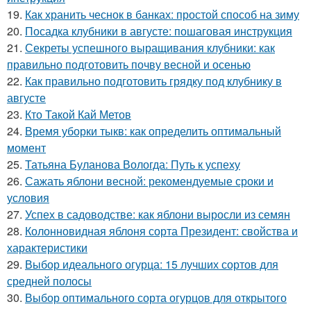
19.
Как хранить чеснок в банках: простой способ на зиму
20.
Посадка клубники в августе: пошаговая инструкция
21.
Секреты успешного выращивания клубники: как
правильно подготовить почву весной и осенью
22.
Как правильно подготовить грядку под клубнику в
августе
23.
Кто Такой Кай Метов
24.
Время уборки тыкв: как определить оптимальный
момент
25.
Татьяна Буланова Вологда: Путь к успеху
26.
Сажать яблони весной: рекомендуемые сроки и
условия
27.
Успех в садоводстве: как яблони выросли из семян
28.
Колонновидная яблоня сорта Президент: свойства и
характеристики
29.
Выбор идеального огурца: 15 лучших сортов для
средней полосы
30.
Выбор оптимального сорта огурцов для открытого