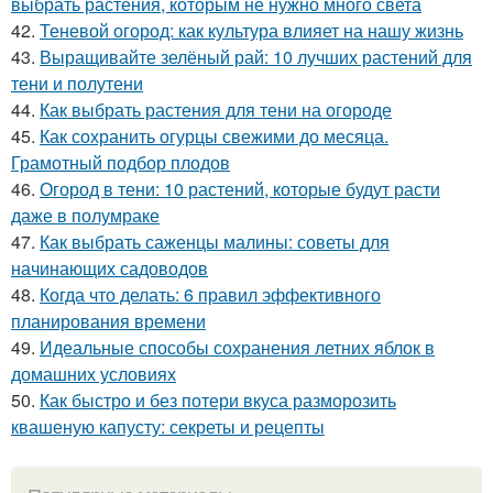
выбрать растения, которым не нужно много света
42.
Теневой огород: как культура влияет на нашу жизнь
43.
Выращивайте зелёный рай: 10 лучших растений для
тени и полутени
44.
Как выбрать растения для тени на огороде
45.
Как сохранить огурцы свежими до месяца.
Грамотный подбор плодов
46.
Огород в тени: 10 растений, которые будут расти
даже в полумраке
47.
Как выбрать саженцы малины: советы для
начинающих садоводов
48.
Когда что делать: 6 правил эффективного
планирования времени
49.
Идеальные способы сохранения летних яблок в
домашних условиях
50.
Как быстро и без потери вкуса разморозить
квашеную капусту: секреты и рецепты