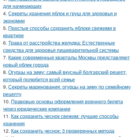
для начинающих
4.
Секреты хранения яблок и груш для здоровья и
экономии
5.
Простые способы сохранить яблоки свежими в
квартире
6.
Трава от расстройства желудка: Естественные
средства для здоровья пищеварительной системы
7.
Какие современные кварталы Москвы представляют
новый облик города
8.
Огурцы на зиму: самый вкусный болгарский рецепт,
который полюбится всей семье
9.
Секреты маринования: огурцы на зиму по семейному
рецепту
10.
Правовые основы оформления военного билета
через юридические компании
11.
Как сохранить чеснок свежим: лучшие способы
хранения
12.
Как сохранить чеснок: 3 проверенных метода