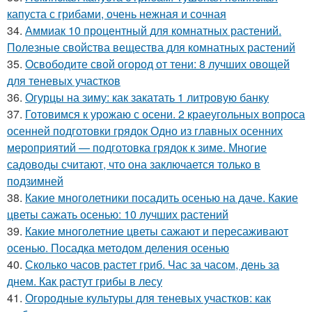
капуста с грибами, очень нежная и сочная
34.
Аммиак 10 процентный для комнатных растений.
Полезные свойства вещества для комнатных растений
35.
Освободите свой огород от тени: 8 лучших овощей
для теневых участков
36.
Огурцы на зиму: как закатать 1 литровую банку
37.
Готовимся к урожаю с осени. 2 краеугольных вопроса
осенней подготовки грядок Одно из главных осенних
мероприятий — подготовка грядок к зиме. Многие
садоводы считают, что она заключается только в
подзимней
38.
Какие многолетники посадить осенью на даче. Какие
цветы сажать осенью: 10 лучших растений
39.
Какие многолетние цветы сажают и пересаживают
осенью. Посадка методом деления осенью
40.
Сколько часов растет гриб. Час за часом, день за
днем. Как растут грибы в лесу
41.
Огородные культуры для теневых участков: как