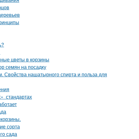
рцов
деревьев
принципы
ь?
и
чные цветы в корзины
ор семян на посадку
. Свойства нашатырного спирта и польза для
ения
х» стандартах
аботает
ада
 корзины.
ие сорта
го сада