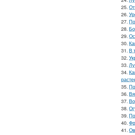
25.
От
26.
Ур
27.
По
28.
Бо
29.
Ос
30.
Ка
31.
В 
32.
Ук
33.
Лу
34.
Ка
расте
35.
По
36.
Вя
37.
Во
38.
Ог
39.
По
40.
Фр
41.
Ов