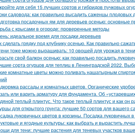
кройте для себя 15 лучших сортов и гибридов пучковых огу
оки садовода: как правильно высадить саженцы плодовых 
дготовка посадочных ям для деревьев осенью: основные 
рьба с крысами в огороде: проверенные методы
ень: идеальное время для посадки деревьев
к сделать грядку под клубнику осенью. Как правильно сажат
тени тоже можно выращивать: 10 овощей для урожая в тен
расьте свой балкон осенью: как правильно посадить лукови
чшие сорта огурцов для теплиц в Ленинградской 2022. Выб
кие комнатные цветы можно поливать нашатырным спиртом
ний
дкормка рассады и комнатных цветов. Органические удобр
зать или варить арматуру для фундамента. Об «устаревши
дяной теплый плинтус. Что такое теплый плинтус и как он р
урцы для открытого грунта: лучшие 50 сортов для вашего с
садка луковичных цветов в корзины. Посадка луковичных в
уктовые и ягодные культуры: как выбрать и вырастить лучш
ощи для тени: лучшие растения для теневых участков ваше