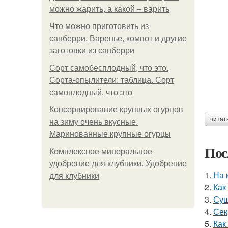
можно жарить, а какой – варить
Что можно приготовить из
санберри. Варенье, компот и другие
заготовки из санберри
Сорт самобесплодный, что это.
Сорта-опылители: таблица. Сорт
самоплодный, что это
Консервирование крупных огурцов
читат
на зиму очень вкусные.
Маринованные крупные огурцы
Пос
Комплексное минеральное
удобрение для клубники. Удобрение
1.
На 
для клубники
2.
Как
3.
Суш
4.
Сек
5.
Как