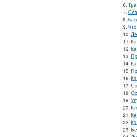
6.
Тра
7.
Сла
8.
Как
9.
Что
10.
Ле
11.
Ко
12.
Ка
13.
Пр
14.
Ка
15.
Пр
16.
Ка
17.
Со
18.
Ос
19.
Ул
20.
Кт
21.
Ка
22.
Ка
23.
Бе
24.
Лу