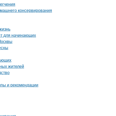
легчения
домашнего консервирования
жизнь
пт для начинающих
Москвы
есны
нающих
тных жителей
дство
ипы и рекомендации
ащивания