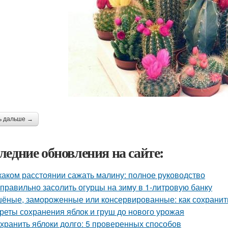
ь дальше →
ледние обновления на сайте:
каком расстоянии сажать малину: полное руководство
 правильно засолить огурцы на зиму в 1-литровую банку
ёные, замороженные или консервированные: как сохранить
реты сохранения яблок и груш до нового урожая
 хранить яблоки долго: 5 проверенных способов