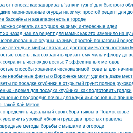
ва от поноса: как заваривать 'заткни гузно' для быстрого об
дкие маринованные огурцы на зиму: простой рецепт для 
ие бассейны и аквапарки есть в городе
 можно сделать из огурцов на зиму: интересные идеи
т 20 назад нашла рецепт для мамы: как это изменило нашу 
нсервированные огурцы на зиму: простой пошаговый реце
кие легенды и мифы связаны с достопримечательностями 
остые советы: как сохранить хризантему мультифлору до в
к сохранить чеснок до весны: 7 эффективных методов
остые способы хранения чеснока зимой: советы для начи
кие необычные факты о Воронеже могут удивить даже мес
веты по посадке клубники в открытый грунт: полное руково
енью - время для посадки клубники: как подготовить грядки
учшение плодородия почвы для клубники: основные принц
о Такой Кай Метов
к определить идеальный срок сбора тыквы в Подмосковье
к увеличить урожай яблок и груш: два простых правила
звредные методы борьбы с мышами в огороде
чшие сорта огурцов для большого урожая и простоты выр