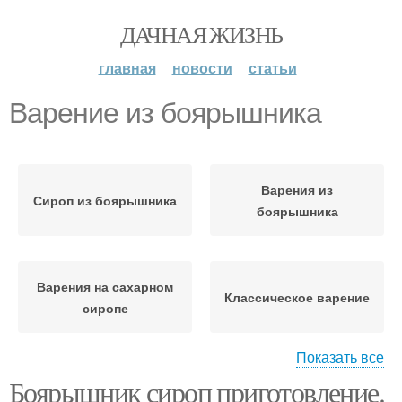
ДАЧНАЯ ЖИЗНЬ
главная
новости
статьи
Варение из боярышника
Варения из
Сироп из боярышника
боярышника
Варения на сахарном
Классическое варение
сиропе
Показать все
Боярышник сироп приготовление.
Живое варение
Джемы из боярышника