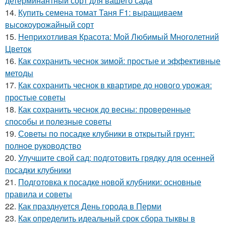
детерминантный сорт для вашего сада
14.
Купить семена томат Таня F1: выращиваем
высокоурожайный сорт
15.
Неприхотливая Красота: Мой Любимый Многолетний
Цветок
16.
Как сохранить чеснок зимой: простые и эффективные
методы
17.
Как сохранить чеснок в квартире до нового урожая:
простые советы
18.
Как сохранить чеснок до весны: проверенные
способы и полезные советы
19.
Советы по посадке клубники в открытый грунт:
полное руководство
20.
Улучшите свой сад: подготовить грядку для осенней
посадки клубники
21.
Подготовка к посадке новой клубники: основные
правила и советы
22.
Как празднуется День города в Перми
23.
Как определить идеальный срок сбора тыквы в