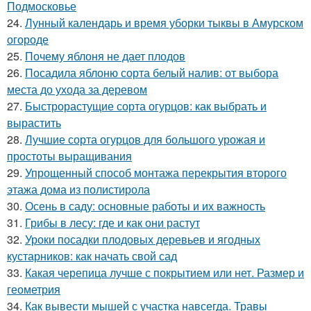
Подмосковье
24.
Лунный календарь и время уборки тыквы в Амурском
огороде
25.
Почему яблоня не дает плодов
26.
Посадила яблоню сорта белый налив: от выбора
места до ухода за деревом
27.
Быстрорастущие сорта огурцов: как выбрать и
вырастить
28.
Лучшие сорта огурцов для большого урожая и
простоты выращивания
29.
Упрощенный способ монтажа перекрытия второго
этажа дома из полистирола
30.
Осень в саду: основные работы и их важность
31.
Грибы в лесу: где и как они растут
32.
Уроки посадки плодовых деревьев и ягодных
кустарников: как начать свой сад
33.
Какая черепица лучше с покрытием или нет. Размер и
геометрия
34.
Как вывести мышей с участка навсегда. Травы