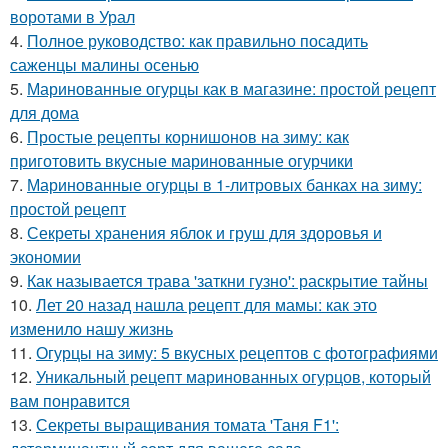
воротами в Урал
4.
Полное руководство: как правильно посадить
саженцы малины осенью
5.
Маринованные огурцы как в магазине: простой рецепт
для дома
6.
Простые рецепты корнишонов на зиму: как
приготовить вкусные маринованные огурчики
7.
Маринованные огурцы в 1-литровых банках на зиму:
простой рецепт
8.
Секреты хранения яблок и груш для здоровья и
экономии
9.
Как называется трава 'заткни гузно': раскрытие тайны
10.
Лет 20 назад нашла рецепт для мамы: как это
изменило нашу жизнь
11.
Огурцы на зиму: 5 вкусных рецептов с фотографиями
12.
Уникальный рецепт маринованных огурцов, который
вам понравится
13.
Секреты выращивания томата 'Таня F1':