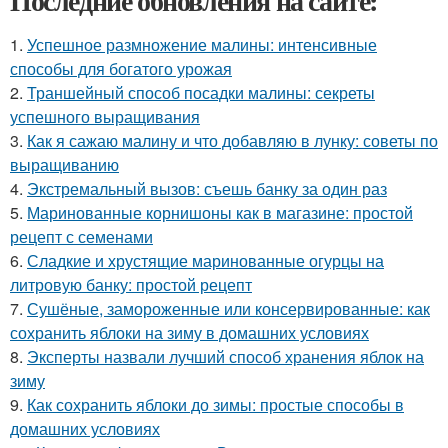
Последние обновления на сайте:
1.
Успешное размножение малины: интенсивные
способы для богатого урожая
2.
Траншейный способ посадки малины: секреты
успешного выращивания
3.
Как я сажаю малину и что добавляю в лунку: советы по
выращиванию
4.
Экстремальный вызов: съешь банку за один раз
5.
Маринованные корнишоны как в магазине: простой
рецепт с семенами
6.
Сладкие и хрустящие маринованные огурцы на
литровую банку: простой рецепт
7.
Сушёные, замороженные или консервированные: как
сохранить яблоки на зиму в домашних условиях
8.
Эксперты назвали лучший способ хранения яблок на
зиму
9.
Как сохранить яблоки до зимы: простые способы в
домашних условиях