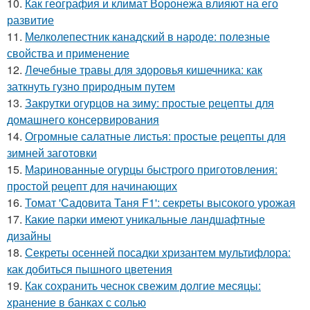
10.
Как география и климат Воронежа влияют на его
развитие
11.
Мелколепестник канадский в народе: полезные
свойства и применение
12.
Лечебные травы для здоровья кишечника: как
заткнуть гузно природным путем
13.
Закрутки огурцов на зиму: простые рецепты для
домашнего консервирования
14.
Огромные салатные листья: простые рецепты для
зимней заготовки
15.
Маринованные огурцы быстрого приготовления:
простой рецепт для начинающих
16.
Томат 'Садовита Таня F1': секреты высокого урожая
17.
Какие парки имеют уникальные ландшафтные
дизайны
18.
Секреты осенней посадки хризантем мультифлора:
как добиться пышного цветения
19.
Как сохранить чеснок свежим долгие месяцы:
хранение в банках с солью