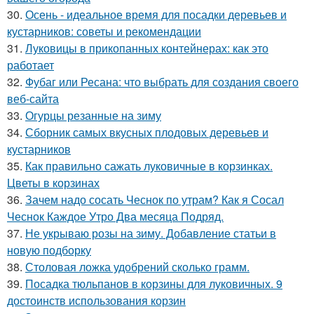
30.
Осень - идеальное время для посадки деревьев и
кустарников: советы и рекомендации
31.
Луковицы в прикопанных контейнерах: как это
работает
32.
Фубаг или Ресана: что выбрать для создания своего
веб-сайта
33.
Огурцы резанные на зиму
34.
Сборник самых вкусных плодовых деревьев и
кустарников
35.
Как правильно сажать луковичные в корзинках.
Цветы в корзинах
36.
Зачем надо сосать Чеснок по утрам? Как я Сосал
Чеснок Каждое Утро Два месяца Подряд.
37.
Не укрываю розы на зиму. Добавление статьи в
новую подборку
38.
Столовая ложка удобрений сколько грамм.
39.
Посадка тюльпанов в корзины для луковичных. 9
достоинств использования корзин