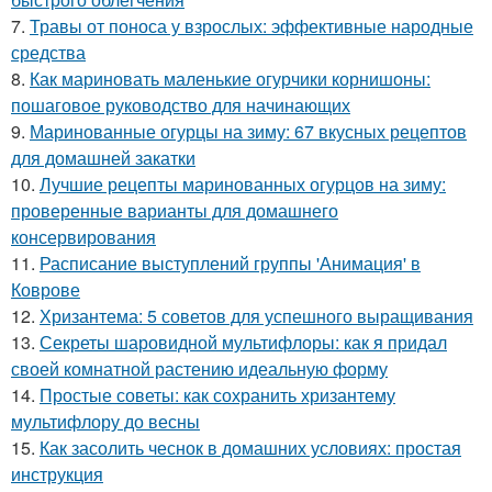
7.
Травы от поноса у взрослых: эффективные народные
средства
8.
Как мариновать маленькие огурчики корнишоны:
пошаговое руководство для начинающих
9.
Маринованные огурцы на зиму: 67 вкусных рецептов
для домашней закатки
10.
Лучшие рецепты маринованных огурцов на зиму:
проверенные варианты для домашнего
консервирования
11.
Расписание выступлений группы 'Анимация' в
Коврове
12.
Хризантема: 5 советов для успешного выращивания
13.
Секреты шаровидной мультифлоры: как я придал
своей комнатной растению идеальную форму
14.
Простые советы: как сохранить хризантему
мультифлору до весны
15.
Как засолить чеснок в домашних условиях: простая
инструкция