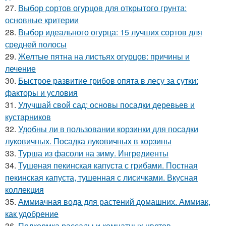
27.
Выбор сортов огурцов для открытого грунта:
основные критерии
28.
Выбор идеального огурца: 15 лучших сортов для
средней полосы
29.
Желтые пятна на листьях огурцов: причины и
лечение
30.
Быстрое развитие грибов опята в лесу за сутки:
факторы и условия
31.
Улучшай свой сад: основы посадки деревьев и
кустарников
32.
Удобны ли в пользовании корзинки для посадки
луковичных. Посадка луковичных в корзины
33.
Турша из фасоли на зиму. Ингредиенты
34.
Тушеная пекинская капуста с грибами. Постная
пекинская капуста, тушенная с лисичками. Вкусная
коллекция
35.
Аммиачная вода для растений домашних. Аммиак,
как удобрение
36.
Подкормка рассады и комнатных цветов.