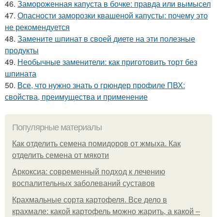
46.
Замороженная капуста в бочке: правда или вымысел
47.
Опасности заморозки квашеной капусты: почему это
не рекомендуется
48.
Замените шпинат в своей диете на эти полезные
продукты
49.
Необычные заменители: как приготовить торт без
шпината
50.
Все, что нужно знать о грюндер профиле ПВХ:
свойства, преимущества и применение
Популярные материалы
Как отделить семена помидоров от жмыха. Как
отделить семена от мякоти
Аркоксиа: современный подход к лечению
воспалительных заболеваний суставов
Крахмальные сорта картофеля. Все дело в
крахмале: какой картофель можно жарить, а какой –