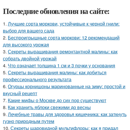
Последние обновления на сайте:
1.
Лучшие сорта моркови, устойчивые к черной гнили:
выбор для вашего сада
2.
Беспроигрышные сорта моркови: 12 рекомендаций
для высокого урожая
3.
Секреты выращивания ремонтантной малины: как
собрать двойной урожай
4.
Что означает толщина 1 см и 3 почки у основания
5.
Секреты выращивания малины: как добиться
профессионального результата
6.
Огурцы корнишоны маринованные на зиму: простой и
вкусный рецепт
7.
Какие мифы о Москве до сих пор существуют
8.
Как хранить яблоки свежими до весны
9.
Лечебные травы для здоровья кишечника: как заткнуть
гузно природным путем
10.
Секреты шаровидной мультифлоры: как я придал