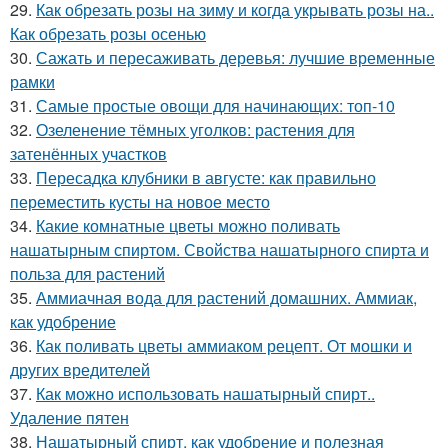
29.
Как обрезать розы на зиму и когда укрывать розы на..
Как обрезать розы осенью
30.
Сажать и пересаживать деревья: лучшие временные
рамки
31.
Самые простые овощи для начинающих: топ-10
32.
Озеленение тёмных уголков: растения для
затенённых участков
33.
Пересадка клубники в августе: как правильно
переместить кусты на новое место
34.
Какие комнатные цветы можно поливать
нашатырным спиртом. Свойства нашатырного спирта и
польза для растений
35.
Аммиачная вода для растений домашних. Аммиак,
как удобрение
36.
Как поливать цветы аммиаком рецепт. От мошки и
других вредителей
37.
Как можно использовать нашатырный спирт..
Удаление пятен
38.
Нашатырный спирт, как удобрение и полезная