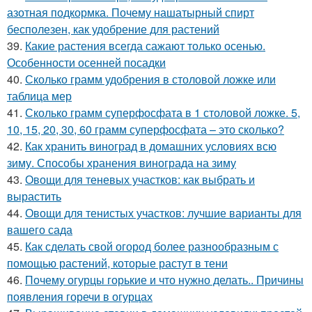
азотная подкормка. Почему нашатырный спирт
бесполезен, как удобрение для растений
39.
Какие растения всегда сажают только осенью.
Особенности осенней посадки
40.
Сколько грамм удобрения в столовой ложке или
таблица мер
41.
Сколько грамм суперфосфата в 1 столовой ложке. 5,
10, 15, 20, 30, 60 грамм суперфосфата – это сколько?
42.
Как хранить виноград в домашних условиях всю
зиму. Способы хранения винограда на зиму
43.
Овощи для теневых участков: как выбрать и
вырастить
44.
Овощи для тенистых участков: лучшие варианты для
вашего сада
45.
Как сделать свой огород более разнообразным с
помощью растений, которые растут в тени
46.
Почему огурцы горькие и что нужно делать.. Причины
появления горечи в огурцах