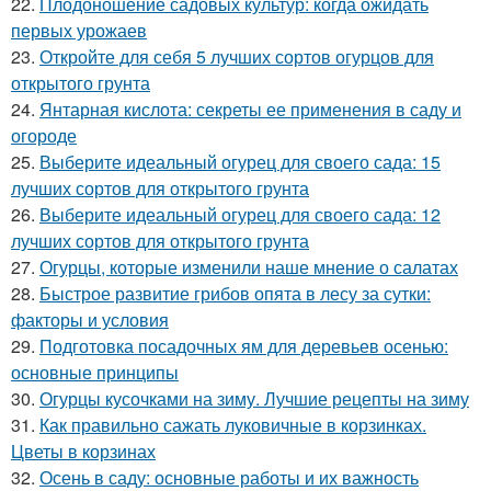
22.
Плодоношение садовых культур: когда ожидать
первых урожаев
23.
Откройте для себя 5 лучших сортов огурцов для
открытого грунта
24.
Янтарная кислота: секреты ее применения в саду и
огороде
25.
Выберите идеальный огурец для своего сада: 15
лучших сортов для открытого грунта
26.
Выберите идеальный огурец для своего сада: 12
лучших сортов для открытого грунта
27.
Огурцы, которые изменили наше мнение о салатах
28.
Быстрое развитие грибов опята в лесу за сутки:
факторы и условия
29.
Подготовка посадочных ям для деревьев осенью:
основные принципы
30.
Огурцы кусочками на зиму. Лучшие рецепты на зиму
31.
Как правильно сажать луковичные в корзинках.
Цветы в корзинах
32.
Осень в саду: основные работы и их важность