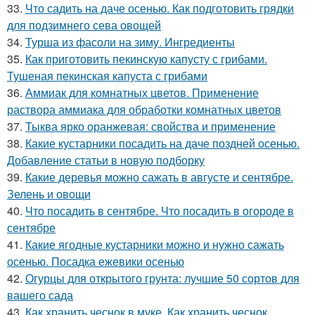
33.
Что садить на даче осенью. Как подготовить грядки
для подзимнего сева овощей
34.
Турша из фасоли на зиму. Ингредиенты
35.
Как приготовить пекинскую капусту с грибами.
Тушеная пекинская капуста с грибами
36.
Аммиак для комнатных цветов. Применение
раствора аммиака для обработки комнатных цветов
37.
Тыква ярко оранжевая: свойства и применение
38.
Какие кустарники посадить на даче поздней осенью.
Добавление статьи в новую подборку
39.
Какие деревья можно сажать в августе и сентябре.
Зелень и овощи
40.
Что посадить в сентябре. Что посадить в огороде в
сентябре
41.
Какие ягодные кустарники можно и нужно сажать
осенью. Посадка ежевики осенью
42.
Огурцы для открытого грунта: лучшие 50 сортов для
вашего сада
43.
Как хранить чеснок в муке. Как хранить чеснок