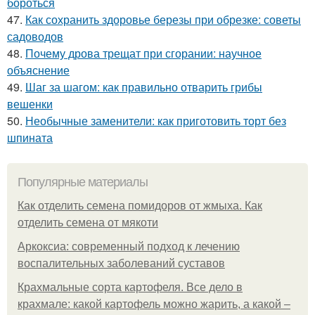
бороться
47.
Как сохранить здоровье березы при обрезке: советы
садоводов
48.
Почему дрова трещат при сгорании: научное
объяснение
49.
Шаг за шагом: как правильно отварить грибы
вешенки
50.
Необычные заменители: как приготовить торт без
шпината
Популярные материалы
Как отделить семена помидоров от жмыха. Как
отделить семена от мякоти
Аркоксиа: современный подход к лечению
воспалительных заболеваний суставов
Крахмальные сорта картофеля. Все дело в
крахмале: какой картофель можно жарить, а какой –