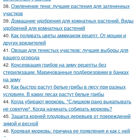
38.
Озеленение тени: лучшие растения для затененных
участков
39.
Домашние удобрения для комнатных растений. Виды
удобрений для комнатных растений
40.
Как поливать цветы аммиаком рецепт. От мошки и
других вредителей
41.
Овощи для тенистых участков: лучшие выборы для
вашего огорода
42.
Консервация грибов на зиму рецепты без
стерилизации. Маринованные подберезовики в банках
на зиму
43.
Как быстро растут белые грибы в лесу при разных
условиях. В каких лесах растут белые грибы
44.
Когда убирают морковь. "Слишком рано выкапывать
не советую". Когда начинать собирать морковь?
45.
Защита корней плодовых деревьев от повреждений
зимой и весной
46.
Корявая морковь: причина ее появления и как с ней