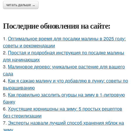
читать дальше →
Последние обновления на сайте:
1.
Оптимальное время для посадки малины в 2025 году:
советы и рекомендации
2.
Простая и подробная инструкция по посадке малины
для начинающих
3.
Малиновое дерево: уникальное растение для вашего
сада
4.
Как я сажаю малину и что добавляю в лунку: советы по
выращиванию
5.
Как правильно засолить огурцы на зиму в 1-литровую
банку
6.
Хрустящие корнишоны на зиму: 5 простых рецептов
без стерилизации
7.
Эксперты назвали лучший способ хранения яблок на
зиму