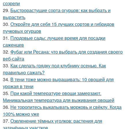
созрели
29.
Быстрорастущие сорта огурцов: как выбрать и
вырастить
30.
Откройте для себя 15 лучших сортов и гибридов
пучковых огурцов
31.
Плодовые сады: лучшее время для посадки
саженцев
32.
Фубаг или Ресана: что выбрать для создания своего
веб-сайта
33.
Как сделать грядку под клубнику осенью. Как
правильно сажать?
34.
В тени тоже можно выращивать: 10 овощей для
урожая в тени
35.
При какой температуре овощи замерзают.
Минимальная температура для выживания овощей
36.
Не торопитесь выкапывать морковь и свёклу. Когда
100% можно уже
37.
Озеленение тёмных уголков: растения для
затенённых участков