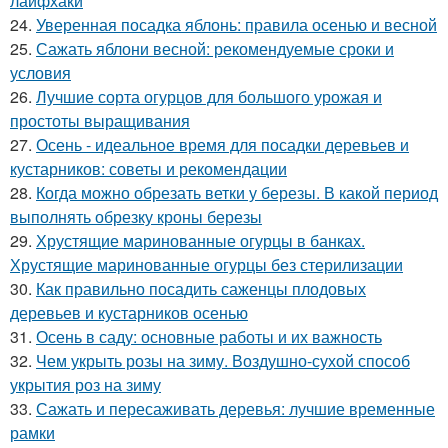
лайфхаки
24.
Уверенная посадка яблонь: правила осенью и весной
25.
Сажать яблони весной: рекомендуемые сроки и
условия
26.
Лучшие сорта огурцов для большого урожая и
простоты выращивания
27.
Осень - идеальное время для посадки деревьев и
кустарников: советы и рекомендации
28.
Когда можно обрезать ветки у березы. В какой период
выполнять обрезку кроны березы
29.
Хрустящие маринованные огурцы в банках.
Хрустящие маринованные огурцы без стерилизации
30.
Как правильно посадить саженцы плодовых
деревьев и кустарников осенью
31.
Осень в саду: основные работы и их важность
32.
Чем укрыть розы на зиму. Воздушно-сухой способ
укрытия роз на зиму
33.
Сажать и пересаживать деревья: лучшие временные
рамки