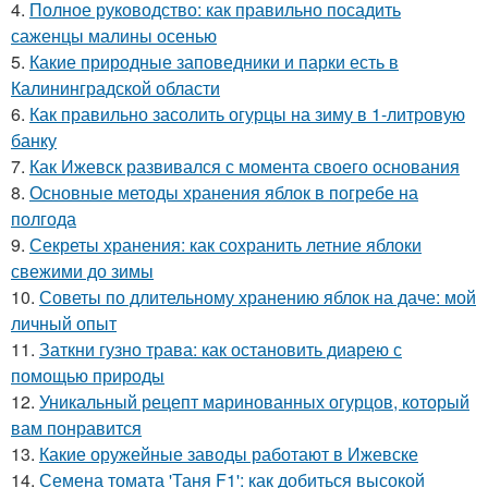
4.
Полное руководство: как правильно посадить
саженцы малины осенью
5.
Какие природные заповедники и парки есть в
Калининградской области
6.
Как правильно засолить огурцы на зиму в 1-литровую
банку
7.
Как Ижевск развивался с момента своего основания
8.
Основные методы хранения яблок в погребе на
полгода
9.
Секреты хранения: как сохранить летние яблоки
свежими до зимы
10.
Советы по длительному хранению яблок на даче: мой
личный опыт
11.
Заткни гузно трава: как остановить диарею с
помощью природы
12.
Уникальный рецепт маринованных огурцов, который
вам понравится
13.
Какие оружейные заводы работают в Ижевске
14.
Семена томата 'Таня F1': как добиться высокой