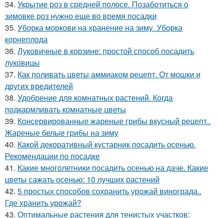
34.
Укрытие роз в средней полосе. Позаботиться о
зимовке роз нужно еще во время посадки
35.
Уборка моркови на хранение на зиму. Уборка
корнеплода
36.
Луковичные в корзине: простой способ посадить
луковицы
37.
Как поливать цветы аммиаком рецепт. От мошки и
других вредителей
38.
Удобрение для комнатных растений. Когда
подкармливать комнатные цветы
39.
Консервированные жареные грибы вкусный рецепт..
Жареные белые грибы на зиму
40.
Какой декоративный кустарник посадить осенью.
Рекомендации по посадке
41.
Какие многолетники посадить осенью на даче. Какие
цветы сажать осенью: 10 лучших растений
42.
5 простых способов сохранить урожай винограда..
Где хранить урожай?
43.
Оптимальные растения для тенистых участков: