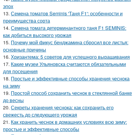
эпох
13.
Семена томатов Seminis 'Таня F1': особенности и
преимущества сорта
14.
Семена томата детерминантного таня F1 SEMINIS:
как добиться высокого урожая
15.
Почему мой фикус бенджамина сбросил все листья:
основные причины
16.
Хризантема: 5 советов для успешного выращивания
17.
Какие музеи Ульяновска считаются обязательными
для посещения
18.
Простые и эффективные способы хранения чеснока
на зиму
19.
Простой способ сохранить чеснок в стеклянной банке
до весны
20.
Секреты хранения чеснока: как сохранить его
свежесть до следующего урожая
21.
Как хранить чеснок в домашних условиях всю зиму:
простые и эффективные способы