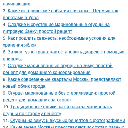
начинающих
3.
Какие исторические события связаны с Пермью как
воротами в Урал
4.
Сладкие и хрустящие маринованные огурцы на
литровую банку: простой рецепт
5.
Как продлить свежесть: необходимые условия для
хранения яблок
6.
Заткни гузно трава: как остановить диарею с помощью
природы
7.
Сладкие маринованные огурцы на зиму: простой
рецепт для домашнего консервирования
8.
Какие современные кварталы Москвы представляют
новый облик города
9.
Огурцы маринованные без стерилизации: простой
рецепт для домашних заготовок
10.
Традиционные шпики: как я начала мариновать
огурцы по старому рецепту
11.
Огурцы на зиму: 5 вкусных рецептов с фотографиями
12.
Какие музеи Москвы представляют искусство разных