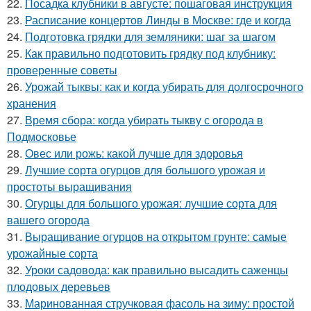
22.
Посадка клубники в августе: пошаговая инструкция
23.
Расписание концертов Линды в Москве: где и когда
24.
Подготовка грядки для земляники: шаг за шагом
25.
Как правильно подготовить грядку под клубнику:
проверенные советы
26.
Урожай тыквы: как и когда убирать для долгосрочного
хранения
27.
Время сбора: когда убирать тыкву с огорода в
Подмосковье
28.
Овес или рожь: какой лучше для здоровья
29.
Лучшие сорта огурцов для большого урожая и
простоты выращивания
30.
Огурцы для большого урожая: лучшие сорта для
вашего огорода
31.
Выращивание огурцов на открытом грунте: самые
урожайные сорта
32.
Уроки садовода: как правильно высадить саженцы
плодовых деревьев
33.
Маринованная стручковая фасоль на зиму: простой