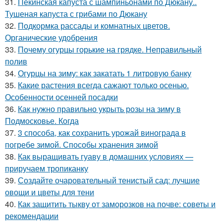
31.
Пекинская капуста с шампиньонами по Дюкану..
Тушеная капуста с грибами по Дюкану
32.
Подкормка рассады и комнатных цветов.
Органические удобрения
33.
Почему огурцы горькие на грядке. Неправильный
полив
34.
Огурцы на зиму: как закатать 1 литровую банку
35.
Какие растения всегда сажают только осенью.
Особенности осенней посадки
36.
Как нужно правильно укрыть розы на зиму в
Подмосковье. Когда
37.
3 способа, как сохранить урожай винограда в
погребе зимой. Способы хранения зимой
38.
Как выращивать гуаву в домашних условиях —
приручаем тропиканку
39.
Создайте очаровательный тенистый сад: лучшие
овощи и цветы для тени
40.
Как защитить тыкву от заморозков на почве: советы и
рекомендации