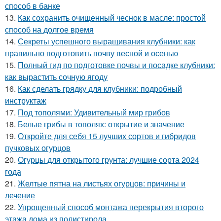
способ в банке
13.
Как сохранить очищенный чеснок в масле: простой
способ на долгое время
14.
Секреты успешного выращивания клубники: как
правильно подготовить почву весной и осенью
15.
Полный гид по подготовке почвы и посадке клубники:
как вырастить сочную ягоду
16.
Как сделать грядку для клубники: подробный
инструктаж
17.
Под тополями: Удивительный мир грибов
18.
Белые грибы в тополях: открытие и значение
19.
Откройте для себя 15 лучших сортов и гибридов
пучковых огурцов
20.
Огурцы для открытого грунта: лучшие сорта 2024
года
21.
Желтые пятна на листьях огурцов: причины и
лечение
22.
Упрощенный способ монтажа перекрытия второго
этажа дома из полистирола