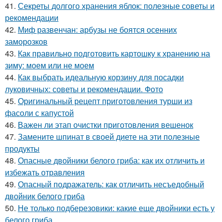
41.
Секреты долгого хранения яблок: полезные советы и
рекомендации
42.
Миф развенчан: арбузы не боятся осенних
заморозков
43.
Как правильно подготовить картошку к хранению на
зиму: моем или не моем
44.
Как выбрать идеальную корзину для посадки
луковичных: советы и рекомендации. Фото
45.
Оригинальный рецепт приготовления турши из
фасоли с капустой
46.
Важен ли этап очистки приготовления вешенок
47.
Замените шпинат в своей диете на эти полезные
продукты
48.
Опасные двойники белого гриба: как их отличить и
избежать отравления
49.
Опасный подражатель: как отличить несъедобный
двойник белого гриба
50.
Не только подберезовики: какие еще двойники есть у
белого гриба