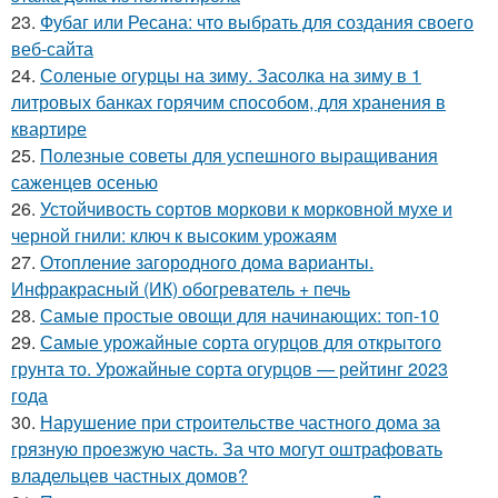
23.
Фубаг или Ресана: что выбрать для создания своего
веб-сайта
24.
Соленые огурцы на зиму. Засолка на зиму в 1
литровых банках горячим способом, для хранения в
квартире
25.
Полезные советы для успешного выращивания
саженцев осенью
26.
Устойчивость сортов моркови к морковной мухе и
черной гнили: ключ к высоким урожаям
27.
Отопление загородного дома варианты.
Инфракрасный (ИК) обогреватель + печь
28.
Самые простые овощи для начинающих: топ-10
29.
Самые урожайные сорта огурцов для открытого
грунта то. Урожайные сорта огурцов — рейтинг 2023
года
30.
Нарушение при строительстве частного дома за
грязную проезжую часть. За что могут оштрафовать
владельцев частных домов?