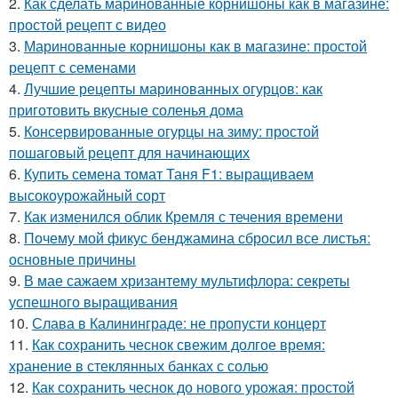
2.
Как сделать маринованные корнишоны как в магазине:
простой рецепт с видео
3.
Маринованные корнишоны как в магазине: простой
рецепт с семенами
4.
Лучшие рецепты маринованных огурцов: как
приготовить вкусные соленья дома
5.
Консервированные огурцы на зиму: простой
пошаговый рецепт для начинающих
6.
Купить семена томат Таня F1: выращиваем
высокоурожайный сорт
7.
Как изменился облик Кремля с течения времени
8.
Почему мой фикус бенджамина сбросил все листья:
основные причины
9.
В мае сажаем хризантему мультифлора: секреты
успешного выращивания
10.
Слава в Калининграде: не пропусти концерт
11.
Как сохранить чеснок свежим долгое время:
хранение в стеклянных банках с солью
12.
Как сохранить чеснок до нового урожая: простой