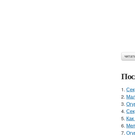
читат
Пос
1.
Сек
2.
Мал
3.
Огу
4.
Сек
5.
Как
6.
Мел
7.
Огу