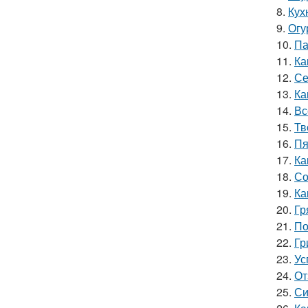
8.
Кух
9.
Огу
10.
Па
11.
Ка
12.
Се
13.
Ка
14.
Вс
15.
Тв
16.
Пя
17.
Ка
18.
Со
19.
Ка
20.
Гр
21.
По
22.
Гр
23.
Ус
24.
От
25.
Си