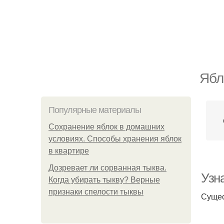
Ябл
Популярные материалы
Сохранение яблок в домашних
условиях. Способы хранения яблок
в квартире
Дозревает ли сорванная тыква.
Узна
Когда убирать тыкву? Верные
признаки спелости тыквы
Сущес