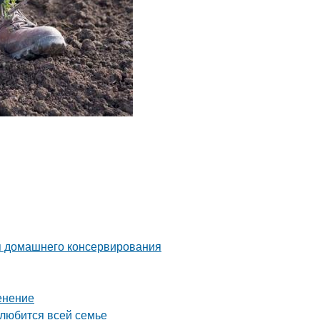
я домашнего консервирования
енение
олюбится всей семье