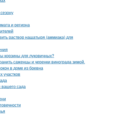
нах
 сезону
лимата и региона
дителей
вить раствор нашатыря (аммиака) для
ения
ны корзины для луковичных?
хранить саженцы и черенки винограда зимой.
окон в доме из бревна
х участков
сада
 вашего сада
ени
говечности
вья