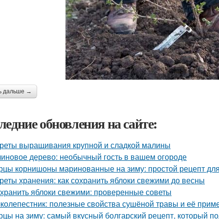
ь дальше →
ледние обновления на сайте:
реты выращивания крупной и сладкой малины
иновое дерево: необычный гость в вашем огороде
рцы корнишоны маринованные на зиму: простой рецепт дл
реты хранения: как сохранить яблоки свежими до весны
 хранить яблоки свежими: проверенные советы
колепестник: полезные свойства сушёной травы и её прим
рцы на зиму: самый вкусный болгарский рецепт, который п