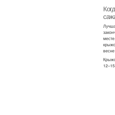
Ког
саж
Лучша
закон
месте
крыжо
весне 
Крыжо
12–15