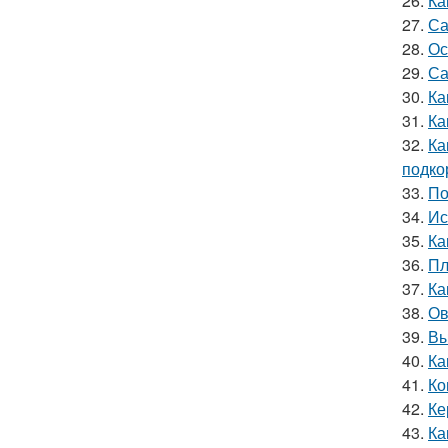
26.
Ка
27.
Са
28.
Ос
29.
Са
30.
Ка
31.
Ка
32.
Ка
подко
33.
По
34.
Ис
35.
Ка
36.
Пл
37.
Ка
38.
Ов
39.
Вы
40.
Ка
41.
Ко
42.
Ке
43.
Ка