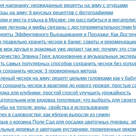
ня наизнанку: неожиданные рецепты на зиму с огурцами
рцы на зиму: 5 вкусных рецептов с фотографиями
рки и места отдыха в Москве: где расслабиться в мегаполи
кие легенды и мифы связаны с достопримечательностями 
креты Эффективного Выращивания и Продажи: Как Достичь
к правильно хранить чеснок в банке: советы и рекомендаци
е мои друзья и знакомые уже делают так же: почему это ст
орчество Элвина Грея: вдохновение и музыкальные экспе
ть самых популярных способов сохранить чеснок без холо
к сохранить чеснок: 3 проверенных метода
леный чеснок на зиму: рецепт целыми головками как у баб
к сохранить чеснок в квартире до нового урожая: простые 
ядка для клубники: простой способ улучшить урожайность
дтопольник или рядовка тополевая: что выбрать для своего
ибы на тополе: виды, свойства и использование
пех в садоводстве: как яблони выросли из семян
зыв о корзина Поли Сад для посадки цветочных луковиц: э
льные деревья и цветущие кустарники: проверенные реком