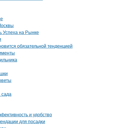
се
Москвы
 Успеха на Рынке
и
ановится обязательной тенденцией
рименты
дильника
ушки
советы
 сада
ффективность и удобство
ендации для посадки