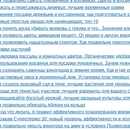
к правильно сажать луковичные в корзинках. Цветы в корзи
жать и пересаживать деревья: лучшие временные рамки
енние посадки деревьев и кустарников: как подготовиться к
мые простые овощи для начинающих: топ-10
к понять когда убирать морковь с грядки и что.. Значение к
к поливать цветы аммиаком рецепт. От мошки и других вре
к подкормить нашатырным спиртом. Как правильно пригото
рмки растений
дкормка рассады и комнатных цветов. Органические удобр
пользование корзинок для посадки луковичных. Зачем нуж
к сохранить саженцы винограда в зимнее время. Как и где 
астиковые окна в деревянный дом. Установка пластиковых 
к создать красивый сад в тени: лучшие растения для теневы
ощи для тенистых участков: лучшие варианты для вашего 
ращивайте богатый урожай: лучшие овощные культуры для
к правильно обрезать яблони на кольцо
гда что делать: 6 правил эффективного планирования врем
ракам Супертермо 30: новый уровень эффективности и дол
к правильно укрыть виноград на зиму в условиях Подмоско