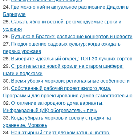
24.
Где можно найти актуальное расписание Дидюли в
Барнауле
25.
Сажать яблони весной: рекомендуемые сроки и
условия
26.
Бутырка в Братске: расписание концертов и новости
27.
Плодоношение садовых культур: когда ожидать
первых урожаев
28.
Выберите идеальный огурец: ТОП-30 лучших сортов
29.
Строительство новой кровли на старом шифере:
шаги и подсказки
30.
Время уборки моркови: региональные особенности
31.
Собственный рабочий проект жилого дома.
Программы для проектирования домов самостоятельно
32.
Отопление загородного дома варианты.
Инфракрасный (ИК) обогреватель + печь
33.
Когда убирать морковь и свеклу с грядки на
хранение. Морковь
34.
Нашатырный спирт для комнатных цветов.