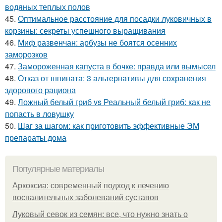
водяных теплых полов
45.
Оптимальное расстояние для посадки луковичных в
корзины: секреты успешного выращивания
46.
Миф развенчан: арбузы не боятся осенних
заморозков
47.
Замороженная капуста в бочке: правда или вымысел
48.
Отказ от шпината: 3 альтернативы для сохранения
здорового рациона
49.
Ложный белый гриб vs Реальный белый гриб: как не
попасть в ловушку
50.
Шаг за шагом: как приготовить эффективные ЭМ
препараты дома
Популярные материалы
Аркоксиа: современный подход к лечению
воспалительных заболеваний суставов
Луковый севок из семян: все, что нужно знать о