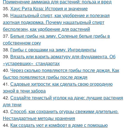
Применение аммиака для растений: польза и вред
35.
Хаус Рита Коза: История и значение
36.
Нашатырный спирт, как удобрение и полезная
азотная подкормка. Почему нашатырный спирт
бесполезен, как удобрение для растений
37.
Белые грибы на зиму. Соленые белые грибы в
собственном соку
38.
Грибы с овощами на зиму. Ингредиенты
39.
Вязать или варить арматуру для фундамента. Об
«устаревших» стандартах
40.
Через сколько появляются грибы после дождя. Как
быстро появляются грибы после дождя
41.
Садовые хитрости: как сделать свою огородную
зоной в тени забора
42.
Создайте тенистый уголок на даче: лучшие растения
для тени
43.
Способ, как сохранить огурцы свежими длительно.
Нестандартные методы хранения
44.
Как создать уют и комфорт в доме с помощью