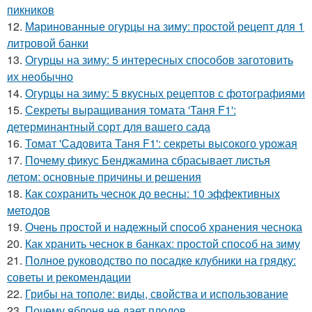
пикников
12.
Маринованные огурцы на зиму: простой рецепт для 1
литровой банки
13.
Огурцы на зиму: 5 интересных способов заготовить
их необычно
14.
Огурцы на зиму: 5 вкусных рецептов с фотографиями
15.
Секреты выращивания томата 'Таня F1':
детерминантный сорт для вашего сада
16.
Томат 'Садовита Таня F1': секреты высокого урожая
17.
Почему фикус Бенджамина сбрасывает листья
летом: основные причины и решения
18.
Как сохранить чеснок до весны: 10 эффективных
методов
19.
Очень простой и надежный способ хранения чеснока
20.
Как хранить чеснок в банках: простой способ на зиму
21.
Полное руководство по посадке клубники на грядку:
советы и рекомендации
22.
Грибы на тополе: виды, свойства и использование
23.
Почему яблоня не дает плодов