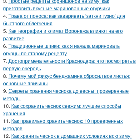
3.
Простые рецепты корнишонов на зиму: как
приготовить вкусные маринованные огурчики
4.
Трава от поноса: как заваривать 'заткни гузно' для
быстрого облегчения
5.
Как география и климат Воронежа влияют на его
развитие
6.
Традиционные шпики: как я начала мариновать
огурцы по старому рецепту
7.
Достопримечательности Краснодара: что посмотреть в
первую очередь
8.
Почему мой фикус бенджамина сбросил все листья:
основные причины
9.
Секреты хранения чеснока до весны: проверенные
методы
10.
Как сохранить чеснок свежим: лучшие способы
хранения
11.
Как правильно хранить чеснок: 10 проверенных
методов
12.
Как хранить чеснок в домашних условиях всю зиму: