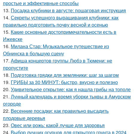
простые и эффективные способы
13.
Посадка клубники в августе: пошаговая инструкция
14.
Секреты успешного выращивания клубники: как
правильно подготовить почву весной и осенью
15.
Какие основные достопримечательности есть в
Ижевске
16.
Милана Стар: Музыкальное путешествие из
Обнинска в большую сцену
17.
Афиша концертов группы Любэ в Тюмени: не
пропустите
18.
Подготовка грядки для земляники: шаг за шагом
19.
ГРИБЫ за 30 МИНУТ: быстро, вкусно и полезно
20.
Удивительное открытие: как я нашла грибы на тополе
21.
Лунный календарь и время уборки тыквы в Амурском
огороде
22.
Весенние посадки: как правильно высадить
плодовые деревья
23.
Овес или рожь: какой лучше для здоровья
24.
Выбор лучших огурцов для открытого грунта в 2024