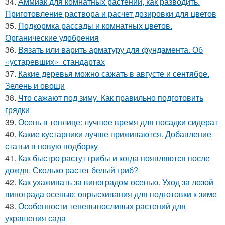
34.
Аммиак для комнатных растений, как разводить.
Приготовление раствора и расчет дозировки для цветов
35.
Подкормка рассады и комнатных цветов.
Органические удобрения
36.
Вязать или варить арматуру для фундамента. Об
«устаревших» стандартах
37.
Какие деревья можно сажать в августе и сентябре.
Зелень и овощи
38.
Что сажают под зиму. Как правильно подготовить
грядки
39.
Осень в теплице: лучшее время для посадки сидерат
40.
Какие кустарники лучше приживаются. Добавление
статьи в новую подборку
41.
Как быстро растут грибы и когда появляются после
дождя. Сколько растет белый гриб?
42.
Как ухаживать за виноградом осенью. Уход за лозой
винограда осенью: опрыскивания для подготовки к зиме
43.
Особенности теневыносливых растений для
украшения сада